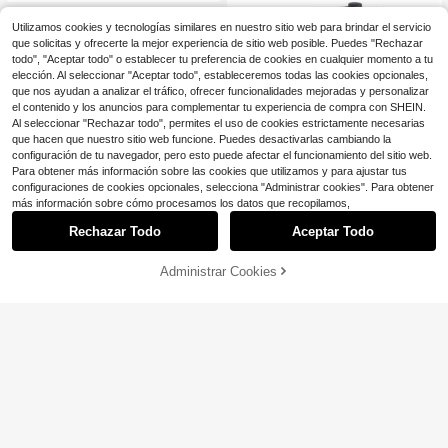
stival de música, regreso a la escue
e viaje, unisex
la
Utilizamos cookies y tecnologías similares en nuestro sitio web para brindar el servicio
que solicitas y ofrecerte la mejor experiencia de sitio web posible. Puedes "Rechazar
todo", "Aceptar todo" o establecer tu preferencia de cookies en cualquier momento a tu
elección. Al seleccionar "Aceptar todo", estableceremos todas las cookies opcionales,
que nos ayudan a analizar el tráfico, ofrecer funcionalidades mejoradas y personalizar
el contenido y los anuncios para complementar tu experiencia de compra con SHEIN.
Al seleccionar "Rechazar todo", permites el uso de cookies estrictamente necesarias
que hacen que nuestro sitio web funcione. Puedes desactivarlas cambiando la
configuración de tu navegador, pero esto puede afectar el funcionamiento del sitio web.
Para obtener más información sobre las cookies que utilizamos y para ajustar tus
configuraciones de cookies opcionales, selecciona "Administrar cookies". Para obtener
más información sobre cómo procesamos los datos que recopilamos,
Ahorro de $0.60
Rechazar Todo
Aceptar Todo
Friful
FRIFUL 1 pieza Gorra de béisbol uni
sex bordada BAWW, gorra de golf, d
Administrar Cookies
5
¡11% DE DESCUENTO!
AÑADIR A LA BOLSA
$
.20
-10%
con cupón
e vuelta al colegio, gorra de béisbol
ajustable con lavado vintage, adec
uada para juegos de béisbol, balonc
Livesso
esto, uso otoñal, estilo deportivo, es
Livesso 1 pieza Gorra de béisbol aju
píritu americano, estilo de los 90, co
stable con bordado de corazón des
6
lor brillante, sin ala, sombrero casua
$
.37
-13%
gastado, lavada y suave, estilo coro
l ajustable para protección solar al
na, gorra de papá vintage casual, a
aire libre, adecuado para viajes, va
decuada para deportes diarios en in
caciones en la playa, sombrero de s
teriores/exteriores y uso en vacacio
ol para hombres, gorra estilo Y2K pa
nes
ra jóvenes