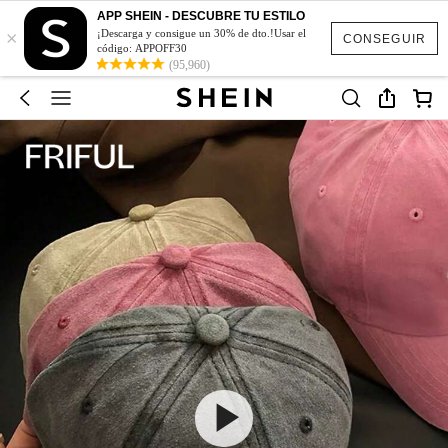
APP SHEIN - DESCUBRE TU ESTILO
×
¡Descarga y consigue un 30% de dto.!Usar el
CONSEGUIR
código: APPOFF30
(95,960)