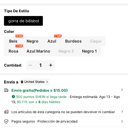
til, con estilo desgastado vintage, adecua
da para uso diario para el Día de San Valentín
Tipo De Estilo
gorra de béisbol
Color
8 left
7 left
Beis
Negro
Azul
Burdeos
Caqui
7 left
Rosa
Azul Marino
Negro 2
Negro 1
Cantidad:
Envío a
United States
Envío gratis(Pedidos ≥ $15.00)
500 puntos SHEIN si llega tarde
Entrega estimada:
Ago 13 - Ago
19,
85.11% son ≤
8
días hábiles
Los artículos de esta categoría no se pueden devolver ni cambiar
Pagos seguros · Protección de privacidad