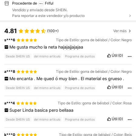
Procedente de
Friful
Vendido y enviado desde SHEIN.
Para reportar a este vendedor y/o producto
4.81
(100+)
Ver más
s***6
Tipo de Estilo: gorra de béisbol / Color: Negro
Me
gusta
mucho
la
neta
hajajajjajajaa
Útil
(0)
Desde SHEIN US
del mismo artículo
Programa de puntos
a***8
Tipo de Estilo: gorra de béisbol / Color: Negro
Me
encanta
.
Me
qued
ó
muy
bien
.
El
material
es
grueso
.
Útil
(0)
Desde SHEIN US
del mismo artículo
Programa de puntos
a***4
Tipo de Estilo: gorra de béisbol / Color: Rosa
Super
Linda
basica
pero
bellaaa
Útil
(0)
Desde SHEIN US
del mismo artículo
Programa de puntos
k***0
Tipo de Estilo: gorra de béisbol / Color: Beis