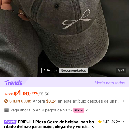
Recomendados
Artículos
1/21
4
$
.90
-11%
$5.50
Desde
Ahorra
$0.24
en este artículo después de unirte.
Paga ahora, o en 4 pagos de $1.22
FRIFUL 1 Pieza Gorra de béisbol con bo
4.81
(
100+
)
rdado de lazo para mujer, elegante y versá