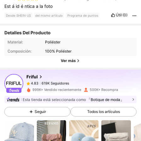
Est
á
id
é
ntica
a
la
foto
Útil
(0)
Desde SHEIN US
del mismo artículo
Programa de puntos
Detalles Del Producto
619K Seguidores
4.83
Material:
Poliéster
Composición:
100% Poliéster
619K Seguidores
4.83
Ver más
Friful
619K Seguidores
4.83
j***o
pagó
Hace 1 día
999K+ Vendido recientemente
500K+ Recompra
Esta tienda está seleccionada como
「Botique de moda」
619K Seguidores
4.83
Seguir
Todos los artículos
619K Seguidores
4.83