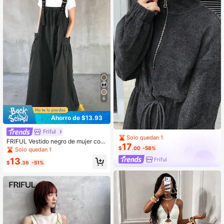
6
Ahorro de $13.93
Friful
Solo quedan 1
FRIFUL Vestido negro de mujer con
17
tirantes largos, vestidos de verano
$
.00
-58%
Solo quedan 1
para mujer de primavera
Friful
13
$
.36
-51%