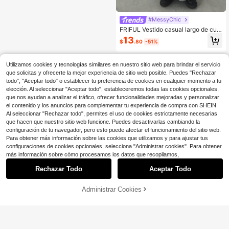
#MessyChic
FRIFUL Vestido casual largo de cuel
lo redondo y media cremallera, rect
13
$
.80
-51%
o y de calle, vestido de verano
Utilizamos cookies y tecnologías similares en nuestro sitio web para brindar el servicio
que solicitas y ofrecerte la mejor experiencia de sitio web posible. Puedes "Rechazar
todo", "Aceptar todo" o establecer tu preferencia de cookies en cualquier momento a tu
elección. Al seleccionar "Aceptar todo", estableceremos todas las cookies opcionales,
que nos ayudan a analizar el tráfico, ofrecer funcionalidades mejoradas y personalizar
el contenido y los anuncios para complementar tu experiencia de compra con SHEIN.
Al seleccionar "Rechazar todo", permites el uso de cookies estrictamente necesarias
que hacen que nuestro sitio web funcione. Puedes desactivarlas cambiando la
configuración de tu navegador, pero esto puede afectar el funcionamiento del sitio web.
Para obtener más información sobre las cookies que utilizamos y para ajustar tus
configuraciones de cookies opcionales, selecciona "Administrar cookies". Para obtener
más información sobre cómo procesamos los datos que recopilamos,
Rechazar Todo
Aceptar Todo
Administrar Cookies
¡51% DE DESCUENTO!
AÑADIR A LA BOLSA