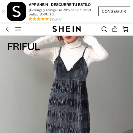
APP SHEIN - DESCUBRE TU ESTILO
×
¡Descarga y consigue un 30% de dto.!Usar el
CONSEGUIR
código: APPOFF30
(95,960)