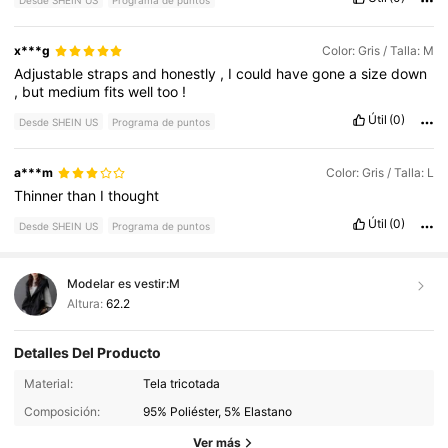
x***g
Color: Gris / Talla: M
Adjustable
straps
and
honestly
,
I
could
have
gone
a
size
down
,
but
medium
fits
well
too
!
Útil
(0)
Desde SHEIN US
Programa de puntos
a***m
Color: Gris / Talla: L
Thinner
than
I
thought
Útil
(0)
Desde SHEIN US
Programa de puntos
Modelar es vestir:
M
Altura:
62.2
Detalles Del Producto
620K Seguidores
4.83
Material:
Tela tricotada
Composición:
95% Poliéster, 5% Elastano
620K Seguidores
4.83
Ver más