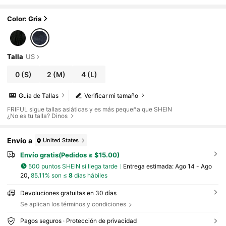
estido de otoño, vestido para exteriores, rop
a de mujer de otoño, vestidos de mujer de verano
Color: Gris
Talla
US
0
(S)
2
(M)
4
(L)
Guía de Tallas
Verificar mi tamaño
FRIFUL sigue tallas asiáticas y es más pequeña que SHEIN
¿No es tu talla? Dinos
Envío a
United States
Envío gratis(Pedidos ≥ $15.00)
500 puntos SHEIN si llega tarde
Entrega estimada:
Ago 14 - Ago
20,
85.11% son ≤
8
días hábiles
Devoluciones gratuitas en 30 días
Se aplican los términos y condiciones
Pagos seguros · Protección de privacidad