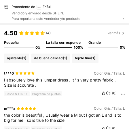
Procedente de
Friful
Vendido y enviado desde SHEIN.
Para reportar a este vendedor y/o producto
4.50
(4)
Ver más
Pequeña
La talla corresponde
Grande
0%
100%
0%
ajustable
(1)
de buena calidad
(1)
tejido fino
(1)
t***0
Color: Gris / Talla: L
I
absolutely
love
this
jumper
dress
.
It
'
s
very
pretty
fabric
.
Size
is
accurate
.
Útil
(0)
Desde SHEIN US
Programa de puntos
m***a
Color: Gris / Talla: L
the
color
is
beautiful
,
Usually
wear
a
M
but
I
got
an
L
and
is
to
big
for
me
,
so
is
true
to
the
size
Útil
(0)
Desde SHEIN US
Programa de puntos