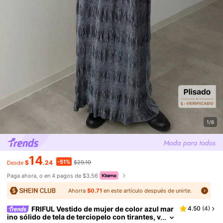
1/6
14
-51%
$
.24
$29.19
Desde
Paga ahora, o en 4 pagos de $3.56
Ahorra
$0.71
en este artículo después de unirte.
FRIFUL Vestido de mujer de color azul mar
4.50
(
4
)
ino sólido de tela de terciopelo con tirantes, v