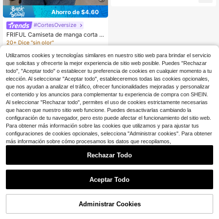
a de canalé gris, camisa de botones
Ahorro de $4.60
de manga larga, blusa gris con cuell
o, ropa de mujer de otoño
#CortesOversize
FRIFUL Camiseta de manga corta c
on cuello polo holgada a rayas negr
20+ Dice "sin olor"
as & blancas para mujer, camiseta g
100+ vendidos
ráfica casual de verano
Utilizamos cookies y tecnologías similares en nuestro sitio web para brindar el servicio
9
$
.29
-33%
que solicitas y ofrecerte la mejor experiencia de sitio web posible. Puedes "Rechazar
todo", "Aceptar todo" o establecer tu preferencia de cookies en cualquier momento a tu
elección. Al seleccionar "Aceptar todo", estableceremos todas las cookies opcionales,
que nos ayudan a analizar el tráfico, ofrecer funcionalidades mejoradas y personalizar
el contenido y los anuncios para complementar tu experiencia de compra con SHEIN.
Al seleccionar "Rechazar todo", permites el uso de cookies estrictamente necesarias
que hacen que nuestro sitio web funcione. Puedes desactivarlas cambiando la
configuración de tu navegador, pero esto puede afectar el funcionamiento del sitio web.
Para obtener más información sobre las cookies que utilizamos y para ajustar tus
configuraciones de cookies opcionales, selecciona "Administrar cookies". Para obtener
más información sobre cómo procesamos los datos que recopilamos,
Rechazar Todo
Aceptar Todo
Administrar Cookies
¡55% DE DESCUENTO!
AÑADIR A LA BOLSA