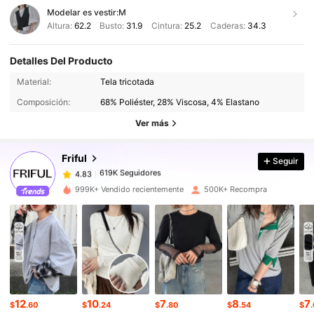
Modelar es vestir:
M
Altura:
62.2
Busto:
31.9
Cintura:
25.2
Caderas:
34.3
Detalles Del Producto
619K Seguidores
4.83
Material:
Tela tricotada
Composición:
68% Poliéster, 28% Viscosa, 4% Elastano
619K Seguidores
4.83
Ver más
Friful
Seguir
619K Seguidores
4.83
1***5
pagó
Hace 1 horas
999K+ Vendido recientemente
500K+ Recompra
619K Seguidores
4.83
619K Seguidores
4.83
619K Seguidores
4.83
12
10
7
8
7
$
.60
$
.24
$
.80
$
.54
$