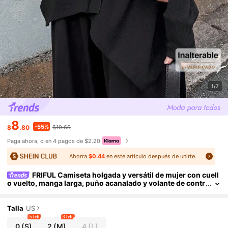
1/7
8
-55%
$
.80
$19.69
Paga ahora, o en 4 pagos de $2.20
Ahorra
$0.44
en este artículo después de unirte.
FRIFUL Camiseta holgada y versátil de mujer con cuell
o vuelto, manga larga, puño acanalado y volante de contr
aste de color, otoño
Talla
US
5 left
3 left
0
(S)
2
(M)
4
(L)