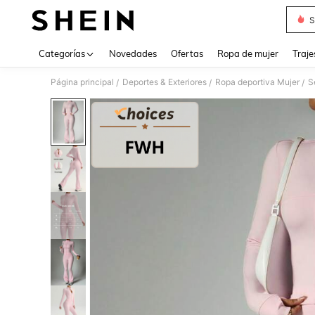
S
Use up 
Categorías
Novedades
Ofertas
Ropa de mujer
Traje
Página principal
Deportes & Exteriores
Ropa deportiva Mujer
S
/
/
/