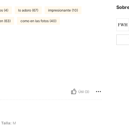
Sobre
s (4)
lo adoro (67)
impresionante (10)
en (63)
como en las fotos (40)
Útil (3)
Talla:
M