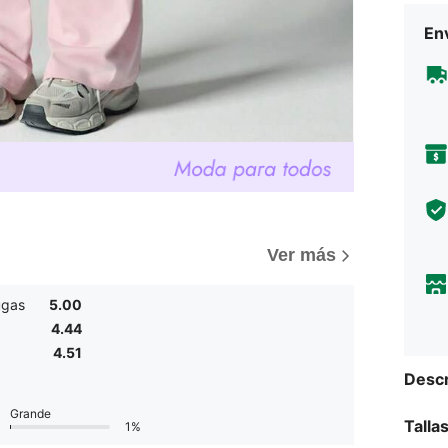
Env
Ver más
ugas
5.00
4.44
4.51
Descr
Grande
Talla
1%