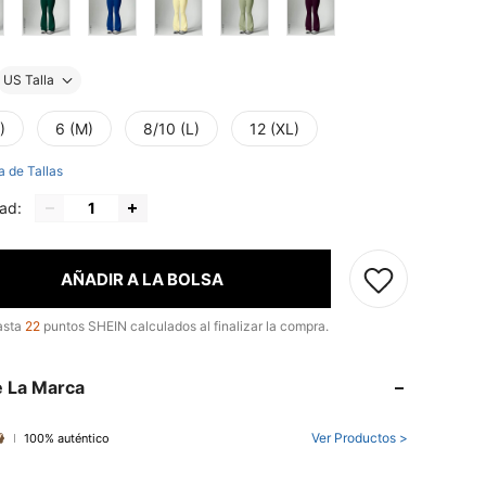
US Talla
)
6 (M)
8/10 (L)
12 (XL)
a de Tallas
ad:
AÑADIR A LA BOLSA
asta
22
puntos SHEIN calculados al finalizar la compra.
 La Marca
Ver Productos >
100% auténtico