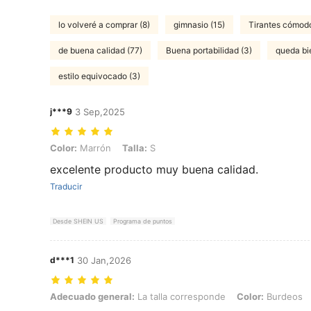
lo volveré a comprar (8)
gimnasio (15)
Tirantes cómodo
de buena calidad (77)
Buena portabilidad (3)
queda bi
estilo equivocado (3)
j***9
3 Sep,2025
Color: Marrón, Talla: S
Color:
Marrón
Talla:
S
excelente producto muy buena calidad.
Traducir
Desde SHEIN US
Programa de puntos
d***1
30 Jan,2026
Adecuado general: La talla corresponde, Color: Burdeos, Talla: M
Adecuado general:
La talla corresponde
Color:
Burdeos