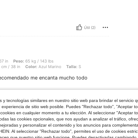
Útil (2)
65 kg / 143 lbs, Caderas: 107 cm / 42 in, Cintura: 78 cm / 31 in, Busto: 97 cm / 38
67 in
Peso:
65 kg / 143 lbs
 cm / 38 in
Color:
Azul Marino
Talla:
S
recomendado me encanta mucho todo
 y tecnologías similares en nuestro sitio web para brindar el servicio qu
Útil (1)
r experiencia de sitio web posible. Puedes "Rechazar todo", "Aceptar t
 cookies en cualquier momento a tu elección. Al seleccionar "Aceptar to
señas
das las cookies opcionales, que nos ayudan a analizar el tráfico, ofre
ejoradas y personalizar el contenido y los anuncios para complementa
EIN. Al seleccionar "Rechazar todo", permites el uso de cookies estri
acen que nuestro sitio web funcione. Puedes desactivarlas cambiando 