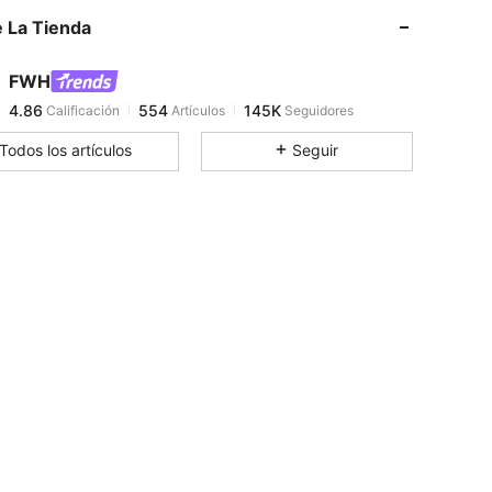
 La Tienda
4.86
554
145K
FWH
4.86
554
145K
Calificación
Artículos
Seguidores
k***5
pagó
Hace 6 horas
Todos los artículos
Seguir
4.86
554
145K
4.86
554
145K
4.86
554
145K
4.86
554
145K
4.86
554
145K
4.86
554
145K