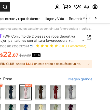
0
0
a. Press Enter to select.
pa interior y ropa de dormir
Hogar y Vida
Bisutería Y Accesorios
Be
FWH Conjunto de 2 piezas de ropa deportiva para mujer: pantalones con cintura favorecedora + puños con orificio para el pulgar + cremallera frontal fruncida, conjunto deportivo de 2 piezas
FWH Conjunto de 2 piezas de ropa deportiva
ujer: pantalones con cintura favorecedora +
con orificio para el pulgar + cremallera frontal
t25052822255537374
(500+ Comentarios)
da, conjunto deportivo de 2 piezas
22
$
.67
$28.29
-20%
ICE AND AVAILABILITY
Ahorra
$1.13
en este artículo después de unirte.
:
Rosa
Imagen grande