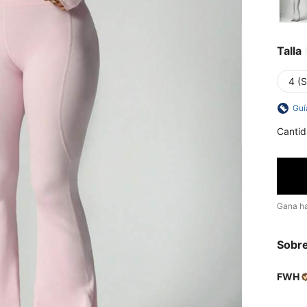
Talla
4 (S
Guí
Cantid
Gana h
Sobre
FWH