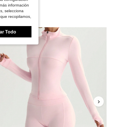
 más información
es, selecciona
 que recopilamos,
ar Todo