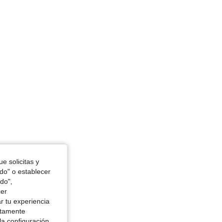
4.86
554
145K
 in, Color: Azul Marino, Talla: S
e solicitas y
odo" o establecer
do",
cer
r tu experiencia
ctamente
la configuración