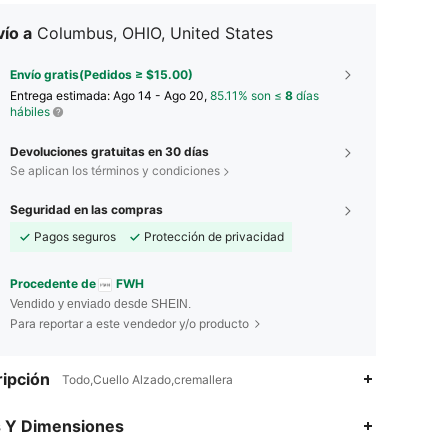
ío a
Columbus, OHIO, United States
Envío gratis(Pedidos ≥ $15.00)
Entrega estimada:
Ago 14 - Ago 20,
85.11% son ≤
8
días
hábiles
Devoluciones gratuitas en 30 días
Se aplican los términos y condiciones
Seguridad en las compras
Pagos seguros
Protección de privacidad
Procedente de
FWH
Vendido y enviado desde SHEIN.
Para reportar a este vendedor y/o producto
ipción
Todo,Cuello Alzado,cremallera
4.86
554
145K
s Y Dimensiones