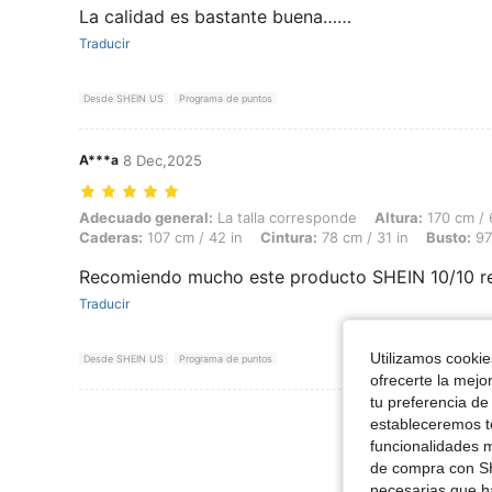
La calidad es bastante buena……
Traducir
Desde SHEIN US
Programa de puntos
A***a
8 Dec,2025
Adecuado general: La talla corresponde, Altura: 170 cm / 67 in, Peso: 
Adecuado general:
La talla corresponde
Altura:
170 cm / 
Caderas:
107 cm / 42 in
Cintura:
78 cm / 31 in
Busto:
97
Recomiendo mucho este producto SHEIN 10/10 
Traducir
Utilizamos cookies
Desde SHEIN US
Programa de puntos
ofrecerte la mejo
tu preferencia de
Ver Más Re
estableceremos to
funcionalidades m
de compra con SH
necesarias que h