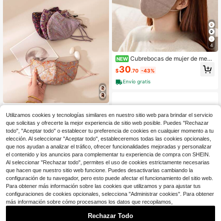
e, accesorio elegante para clima frí
o
4
Cubrebocas de mujer de mezc
NEW
la de seda para invierno, diseño de
30
$
.70
-43%
doble capa grueso, apariencia de aj
uste ceñido, accesorio acogedor pa
Envío gratis
ra clima frío para viajes al aire libre
Mascarilla de brocado Song h
NEW
Utilizamos cookies y tecnologías similares en nuestro sitio web para brindar el servicio
echa a mano, cubierta de tela de se
31
$
.70
-43%
da con protección solar, accesorio
que solicitas y ofrecerte la mejor experiencia de sitio web posible. Puedes "Rechazar
de moda de estilo chino para uso di
todo", "Aceptar todo" o establecer tu preferencia de cookies en cualquier momento a tu
Envío gratis
ario & uso al aire libre
elección. Al seleccionar "Aceptar todo", estableceremos todas las cookies opcionales,
que nos ayudan a analizar el tráfico, ofrecer funcionalidades mejoradas y personalizar
el contenido y los anuncios para complementar tu experiencia de compra con SHEIN.
Al seleccionar "Rechazar todo", permites el uso de cookies estrictamente necesarias
que hacen que nuestro sitio web funcione. Puedes desactivarlas cambiando la
configuración de tu navegador, pero esto puede afectar el funcionamiento del sitio web.
Para obtener más información sobre las cookies que utilizamos y para ajustar tus
configuraciones de cookies opcionales, selecciona "Administrar cookies". Para obtener
más información sobre cómo procesamos los datos que recopilamos,
Rechazar Todo