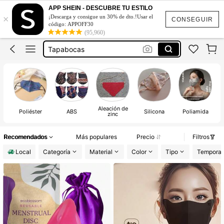
Cubrebocas
APP SHEIN - DESCUBRE TU ESTILO
×
¡Descarga y consigue un 30% de dto.!Usar el
CONSEGUIR
Mascarillas Para La Cara
código: APPOFF30
(95,960)
Tapabocas
Disco Menstrual
Mascarillas Desechables
Cubrebocas
Aleación de
Poliéster
ABS
Silicona
Poliamida
T
zinc
Recomendados
Más populares
Precio
Filtros
Local
Categoría
Material
Color
Tipo
Tempora