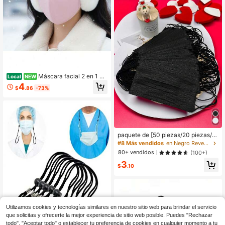
Máscara facial 2 en 1 cá
Local
NEW
lida para mujer, otoño e invierno, a p
4
$
.86
-73%
rueba de viento y resistente al frío,
engrosada, con diseño 3D estéreo
y orejeras tipo nube para ciclismo
paquete de [50 piezas/20 piezas/1
0 piezas] Mascarillas desechables
#8 Más vendidos
en Negro Revestimientos faciales y accesorios
negras de tela no tejida de 1 capa, a
80+ vendidos
(100+)
ptas para uso diario para adultos
3
$
.10
Utilizamos cookies y tecnologías similares en nuestro sitio web para brindar el servicio
que solicitas y ofrecerte la mejor experiencia de sitio web posible. Puedes "Rechazar
todo", "Aceptar todo" o establecer tu preferencia de cookies en cualquier momento a tu