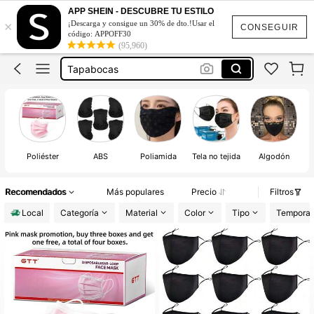
APP SHEIN - DESCUBRE TU ESTILO
Cubrebocas
×
¡Descarga y consigue un 30% de dto.!Usar el
CONSEGUIR
Mascarillas Para La Cara
código: APPOFF30
(95,960)
Tapabocas
Mascarillas Desechables
Disco Menstrual
Cubrebocas
Poliéster
ABS
Poliamida
Tela no tejida
Algodón
Fi
Recomendados
Más populares
Precio
Filtros
Local
Categoría
Material
Color
Tipo
Tempora