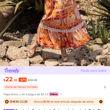
1/10
22
-27%
$
.10
$30.39
Oferta de tiempo limitado
Paga ahora, o en 4 pagos de $5.52
Ahorra
$1.10
en este artículo después de unirte.