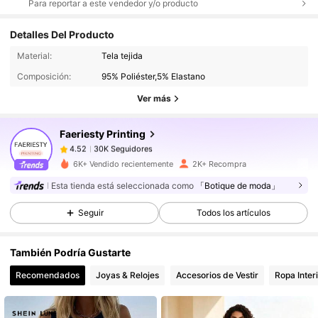
Para reportar a este vendedor y/o producto
Detalles Del Producto
30K Seguidores
4.52
Material:
Tela tejida
Composición:
95% Poliéster,5% Elastano
30K Seguidores
4.52
Ver más
Faeriesty Printing
30K Seguidores
4.52
w***4
pagó
Hace 1 día
6K+ Vendido recientemente
2K+ Recompra
30K Seguidores
4.52
Esta tienda está seleccionada como
「Botique de moda」
Seguir
Todos los artículos
30K Seguidores
4.52
También Podría Gustarte
Recomendados
Joyas & Relojes
Accesorios de Vestir
Ropa Inter
30K Seguidores
4.52