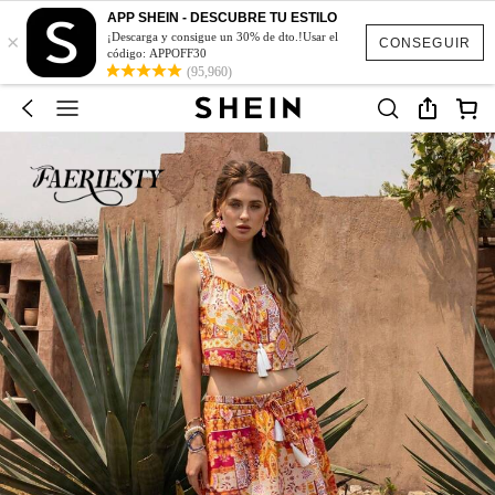
APP SHEIN - DESCUBRE TU ESTILO
×
¡Descarga y consigue un 30% de dto.!Usar el
CONSEGUIR
código: APPOFF30
(95,960)