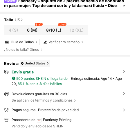
Faeriesty Conjunto de 2 piezas bohemio de BohoBloo
m para mujer: Top de cami corto y falda maxi fluida - Dise
ño con nudo delantero - Perfecto para vacaciones en la p
laya, salidas casuales, escapadas de fin de semana, picnics e
n el parque y aventuras de verano
Talla
US
1 left
1 left
4
(S)
6
(M)
8/10
(L)
12
(XL)
Guía de Tallas
Verificar mi tamaño
¿No es tu talla? Dinos
Envío a
United States
Envío gratis
500 puntos SHEIN si llega tarde
Entrega estimada:
Ago 14 - Ago
20,
85.11% son ≤
8
días hábiles
Devoluciones gratuitas en 30 días
Se aplican los términos y condiciones
Pagos seguros · Protección de privacidad
Procedente de
Faeriesty Printing
Vendido y enviado desde SHEIN.