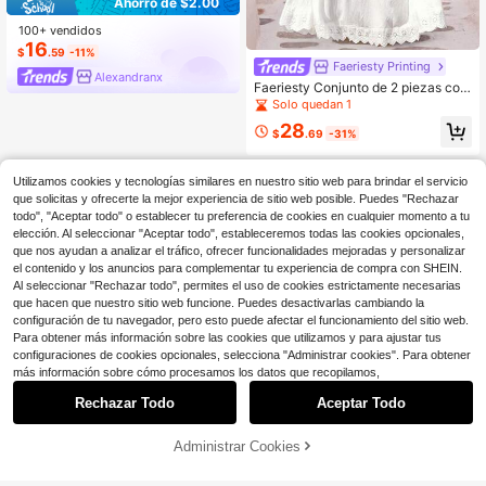
Ahorro de $2.00
100+ vendidos
16
$
.59
-11%
Faeriesty Printing
Alexandranx
Faeriesty Conjunto de 2 piezas con
borde de encaje BohoBloom: Cárdig
Solo quedan 1
an sin mangas y falda midi fluida -
28
Conjunto esencial para vacaciones
$
.69
-31%
(playa, fiesta de jardín, ropa de vera
no) Blanco
Utilizamos cookies y tecnologías similares en nuestro sitio web para brindar el servicio
que solicitas y ofrecerte la mejor experiencia de sitio web posible. Puedes "Rechazar
todo", "Aceptar todo" o establecer tu preferencia de cookies en cualquier momento a tu
elección. Al seleccionar "Aceptar todo", estableceremos todas las cookies opcionales,
que nos ayudan a analizar el tráfico, ofrecer funcionalidades mejoradas y personalizar
el contenido y los anuncios para complementar tu experiencia de compra con SHEIN.
Al seleccionar "Rechazar todo", permites el uso de cookies estrictamente necesarias
que hacen que nuestro sitio web funcione. Puedes desactivarlas cambiando la
configuración de tu navegador, pero esto puede afectar el funcionamiento del sitio web.
Para obtener más información sobre las cookies que utilizamos y para ajustar tus
configuraciones de cookies opcionales, selecciona "Administrar cookies". Para obtener
más información sobre cómo procesamos los datos que recopilamos,
Rechazar Todo
Aceptar Todo
Administrar Cookies
¡27% DE DESCUENTO!
AÑADIR A LA BOLSA