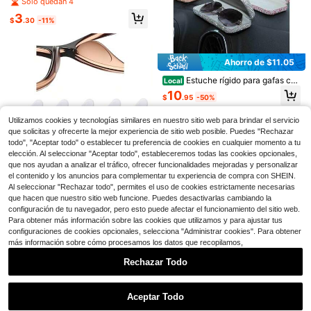
Solo quedan 4
uadas para verano, cuatro estacion
to portátil para gafas, estuche prote
3
es, vacaciones y uso diario
ctor de gafas con carcasa blanda a
$
.30
-11%
nti-rayaduras, bolsa colgante para
gafas
Ahorro de $11.05
#6 Más vendidos
en Vintage Gafas de moda para hombre
Estuche rígido para gafas con
Local
¡Casi agotado!
1 pieza Nuevas gafas de sol de lujo
Conjunto de 3 piezas de gafas de m
decoración de diamantes de imitaci
10
con polarización de moda para hom
#6 Más vendidos
#6 Más vendidos
en Vintage Gafas de moda para hombre
en Vintage Gafas de moda para hombre
$
.95
-50%
oda deportivas de moda, gafas cua
ón, caja de almacenamiento de gaf
#4 Más vendidos
en Conjuntos de gafas para hombre
bres, gafas de moda para conducir
dradas retro para conducir, pescar,
¡Casi agotado!
¡Casi agotado!
as resistente a la presión con degra
1.4k+ vendidos
(1000+)
2.2k+ vendidos
(500+)
para hombres y mujeres, marca de
con lentes de espejo azul hielo para
dado rosa, regalo para la vuelta al c
Utilizamos cookies y tecnologías similares en nuestro sitio web para brindar el servicio
#6 Más vendidos
en Vintage Gafas de moda para hombre
4
diseñador, estilo vintage negro, gaf
6
verano, playa, vacaciones, al aire li
ole.
$
.72
-14%
$
.65
-15%
que solicitas y ofrecerte la mejor experiencia de sitio web posible. Puedes "Rechazar
¡Casi agotado!
as elegantes
bre, viajes
todo", "Aceptar todo" o establecer tu preferencia de cookies en cualquier momento a tu
elección. Al seleccionar "Aceptar todo", estableceremos todas las cookies opcionales,
que nos ayudan a analizar el tráfico, ofrecer funcionalidades mejoradas y personalizar
el contenido y los anuncios para complementar tu experiencia de compra con SHEIN.
Al seleccionar "Rechazar todo", permites el uso de cookies estrictamente necesarias
40 paquete de almohadillas n
Local
que hacen que nuestro sitio web funcione. Puedes desactivarlas cambiando la
asales de silicona para gafas Fiona
18
$
.12
-65%
configuración de tu navegador, pero esto puede afectar el funcionamiento del sitio web.
l, adhesivas, agarre antideslizante
para gafas, 1 mm transparente.
Para obtener más información sobre las cookies que utilizamos y para ajustar tus
configuraciones de cookies opcionales, selecciona "Administrar cookies". Para obtener
más información sobre cómo procesamos los datos que recopilamos,
Rechazar Todo
60 paquetes Aptos para Almo
Local
hadillas nasales Almohadillas nasal
Mostrar artículos similares con stock
10
Ver todo
$
.77
-48%
es adhesivas para gafas Antidesliz
Aceptar Todo
antes Almohadillas nasales de silic
Lo sentimos, este producto está agotado.
ona adhesivas transparentes para
5 piezas Gafas de metal sin marco