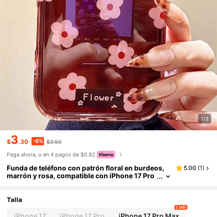
1/3
3
-6%
$
.30
$3.50
Paga ahora, o en 4 pagos de $0.82
Funda de teléfono con patrón floral en burdeos,
5.00
(
1
)
marrón y rosa, compatible con iPhone 17 Pro
Max, 17 Pro, 17, 16 Pro Max, 15, 14 Plus, 13, 12
Pro Max, 11, cubierta trasera suave con láser vinta
ge para otoño/invierno
Talla
1 left
iPhone 17
iPhone 17 Pro
iPhone 17 Pro Max