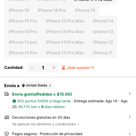
iPhone 16
iPhone 16 Pro
iPhone 15
iPhone 15 Pro
iPhone 15 Pro Max
iPhone 14
iPhone 14 Pro
iPhone 14 Pro Max
Iphone 13
IPhone 13 pro
iPhone 13 Pro Max
iPhone 12
iPhone 12 Pro
iPhone 12 Pro Max
iPhone 11
Cantidad:
¡Solo quedan 1!
Envío a
United States
Envío gratis(Pedidos ≥ $15.00)
500 puntos SHEIN si llega tarde
Entrega estimada:
Ago 14 - Ago
20,
85.11% son ≤
8
días hábiles
Devoluciones gratuitas en 30 días
Se aplican los términos y condiciones
Pagos seguros · Protección de privacidad