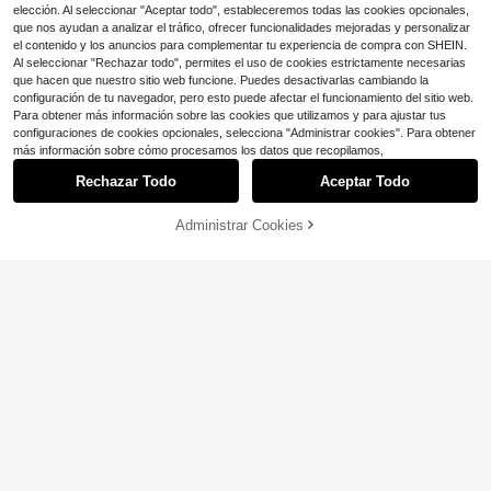
elección. Al seleccionar "Aceptar todo", estableceremos todas las cookies opcionales,
que nos ayudan a analizar el tráfico, ofrecer funcionalidades mejoradas y personalizar
el contenido y los anuncios para complementar tu experiencia de compra con SHEIN.
Al seleccionar "Rechazar todo", permites el uso de cookies estrictamente necesarias
que hacen que nuestro sitio web funcione. Puedes desactivarlas cambiando la
configuración de tu navegador, pero esto puede afectar el funcionamiento del sitio web.
14
Para obtener más información sobre las cookies que utilizamos y para ajustar tus
configuraciones de cookies opcionales, selecciona "Administrar cookies". Para obtener
más información sobre cómo procesamos los datos que recopilamos,
Ahorro de $0.86
Rechazar Todo
Aceptar Todo
Funda de teléfono minimalista de luj
13
o con unicolor y acabado de vidrio
#8 Más vendidos
en 3~4 USD Fundas de moda para teléfonos
brillante, compatible con 17 Pro Ma
3.2k+ vendidos
(1000+)
Administrar Cookies
AÑADIR A LA BOLSA
¡6% DE DESCUENTO!
x, 16, 15, 14, 13, 12, 11 Pro Max, prot
Ahorro de $0.42
3
ección de lente, funda de teléfono
$
.84
-18%
minimalista de unicolor linda & eleg
Funda de teléfono de moda con ele
ante compatible con 17 Pro Max, 16
mentos de perla blanca de lujo mini
Clientes habituales
Pro Max, 17 Pro, 15 Pro Max, 14 Pro
malista, decorada con perlas ondul
1.2k+ vendidos
(1000+)
Max, 13 Pro Max, regalo de primave
adas + correa para la muñeca, com
3
ra para mamá, regalo de cumpleaño
patible con iPhone 17 Pro Max/17 P
$
.58
-11%
con cupón
s, aniversario, boda, estética
ro/17 Air/17/16 Pro Max/16/16 Pro/1
6 Plus/15/15 Pro Max/15 Pro/15 Plu
s/11/12/13/14 Pro Max/11 Pro/11 Pro
Max/12 Pro/12 Pro Max/13 Pro/13 P
ro Max/14 Pro/14 Pro Max/14 Plus, r
egalo de cumpleaños, boda, fiesta d
e primavera