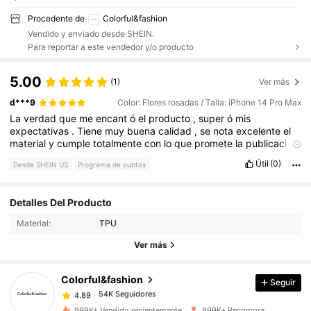
Procedente de
Colorful&fashion
Vendido y enviado desde SHEIN.
Para reportar a este vendedor y/o producto
5.00
(1)
Ver más
d***9
Color: Flores rosadas / Talla: iPhone 14 Pro Max
La
verdad
que
me
encant
ó
el
producto
,
super
ó
mis
expectativas
.
Tiene
muy
buena
calidad
,
se
nota
excelente
el
material
y
cumple
totalmente
con
lo
que
promete
la
publicaci
ó
n
.
Me
viene
genial
para
avanzar
con
mis
proyectos
y
Útil
(0)
Desde SHEIN US
Programa de puntos
manualidades
.
Adem
á
s
,
el
env
í
o
fue
s
ú
per
r
á
pido
y
lleg
ó
todo
muy
bien
empaquetado
y
protegido
.
Lo
recomiendo
un
mont
ó
n
,
seguro
vuelva
a
comprar
.
Detalles Del Producto
54K Seguidores
4.89
Material:
TPU
Ver más
54K Seguidores
4.89
Colorful&fashion
Seguir
54K Seguidores
4.89
m***5
pagó
Hace 1 día
999K+ Vendido recientemente
999K+ Recompra