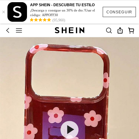
APP SHEIN - DESCUBRE TU ESTILO
×
¡Descarga y consigue un 30% de dto.!Usar el
CONSEGUIR
código: APPOFF30
(95,960)