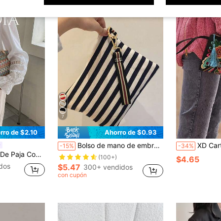
7
rro de $2.10
Ahorro de $0.93
Bolso de mano de embrague casual con rayas para mujer
XD Cartera bordada para mujer, bolso de mano con 
-15%
-34%
Y Muñequera Para Festivales/vacaciones
(100+)
$4.65
dos
$5.47
300+ vendidos
con cupón