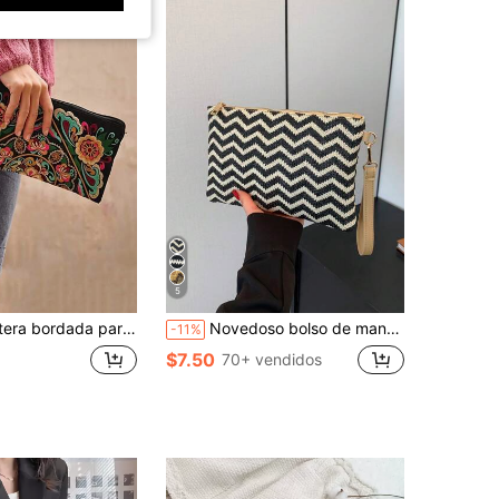
5
cremallera vintage de nicho, monedero de gran capacidad, funda de teléfono para mujer, regalo del Día de la Madre
Novedoso bolso de mano de archivo portátil de primavera/verano, casual con diseño de onda en bloque de color blanco y negro. Sobres tejidos en ratán multiusos para mujeres, esencial para la playa, verano, viajes, vacaciones y playa.
-11%
$7.50
70+ vendidos