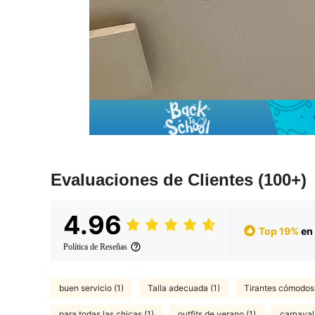
Evaluaciones de Clientes
(100+)
4.96
Top 19%
en 
Política de Reseñas
buen servicio (1)
Talla adecuada (1)
Tirantes cómodos 
para todas las chicas (1)
outfits de verano (1)
carnaval 