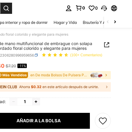
0
0
a. Press Enter to select.
pa interior y ropa de dormir
Hogar y Vida
Bisutería Y Accesorios
Be
o floral colorido y elegante para mujeres
de mano multifuncional de embrague con solapa
rdado floral colorido y elegante para mujeres
g2306280996959656
(100+ Comentarios)
40
$7.20
-11%
ICE AND AVAILABILITY
0 Más Vendidos
en De moda Bolsos De Pulsera Para Mujer
Ahorra
$0.32
en este artículo después de unirte.
ad:
AÑADIR A LA BOLSA