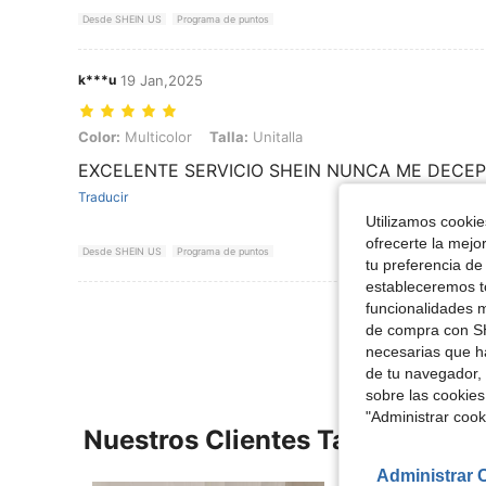
Desde SHEIN US
Programa de puntos
k***u
19 Jan,2025
Color: Multicolor, Talla: Unitalla
Color:
Multicolor
Talla:
Unitalla
EXCELENTE SERVICIO SHEIN NUNCA ME DECEPC
Traducir
Utilizamos cookies
ofrecerte la mejo
Desde SHEIN US
Programa de puntos
tu preferencia de
estableceremos to
Ver Más Re
funcionalidades m
de compra con SH
necesarias que h
de tu navegador, 
sobre las cookies
"Administrar coo
Nuestros Clientes También Vie
Administrar 