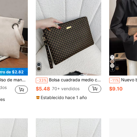
5
rro de $2.82
do y de unicolor para mujeres
Bolsa cuadrada medio con patrón geométrico con diseño metal
Nuevo bolso de mujer, bolso tote de gr
-33%
-11%
dos
$5.48
$9.10
70+ vendidos
Establecido hace 1 año
les