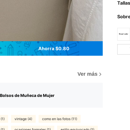
Talla
Sobre
Ahorra $0.80
Ver más
Bolsos de Muñeca de Mujer
(1)
vintage (4)
como en las fotos (11)
(1)
ocasiones formales (1)
estilo equivocado (1)