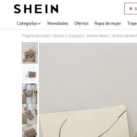
S
Use up 
Categorías
Novedades
Ofertas
Ropa de mujer
Traje
Página principal
Bolsos y Equipaje
Bolsos Mujer
Bolsos de Mu
/
/
/