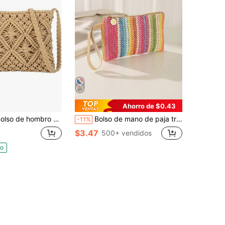
Ahorro de $0.43
ombro de mujer estilo boho macramé tejido, bolso bandolera hueco de punto con borlas, bolso de playa de verano beige, bolso de mano de noche
Bolso de mano de paja trenzada con rayas de colores arcoíris, bolsa de muñeca de playa de verano, bolso de moda para mujer, bolso bohemio de vacaciones
-11%
$3.47
500+ vendidos
do