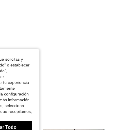
e solicitas y
odo" o establecer
do",
cer
r tu experiencia
ctamente
la configuración
 más información
es, selecciona
 que recopilamos,
ar Todo