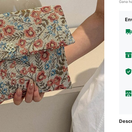
Gana h
Env
Descr