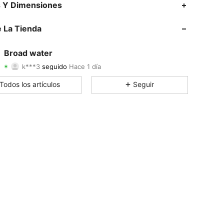
s Y Dimensiones
4.87
509
33K
 La Tienda
4.87
509
33K
Broad water
k***3
seguido
Hace 1 día
4.87
509
33K
Calificación
Artículos
Seguidores
Todos los artículos
Seguir
4.87
509
33K
4.87
509
33K
4.87
509
33K
4.87
509
33K
4.87
509
33K
4.87
509
33K