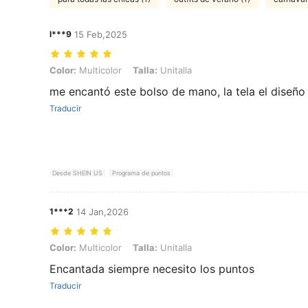
l***9
15 Feb,2025
Color: Multicolor, Talla: Unitalla
Color:
Multicolor
Talla:
Unitalla
me encantó este bolso de mano, la tela el diseño
Traducir
Desde SHEIN US
Programa de puntos
1***2
14 Jan,2026
Color: Multicolor, Talla: Unitalla
Color:
Multicolor
Talla:
Unitalla
Encantada siempre necesito los puntos
Traducir