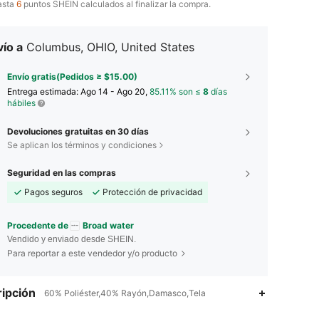
asta
6
puntos SHEIN calculados al finalizar la compra.
ío a
Columbus, OHIO, United States
Envío gratis(Pedidos ≥ $15.00)
Entrega estimada:
Ago 14 - Ago 20,
85.11% son ≤
8
días
hábiles
Devoluciones gratuitas en 30 días
Se aplican los términos y condiciones
Seguridad en las compras
Pagos seguros
Protección de privacidad
Procedente de
Broad water
Vendido y enviado desde SHEIN.
Para reportar a este vendedor y/o producto
ipción
60% Poliéster,40% Rayón,Damasco,Tela
4.87
509
33K