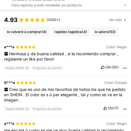
Para reportar a este vendedor y/o producto
4.93
(1000+)
Ver más
lo volveré a comprar
(4)
rapidez logística
(4)
lo adoro
(53)
a***s
Color: Negro
Hermosa
y
de
buena
calidad
,
si
la
recomiendo
comprar
,
regalame
un
like
por
favor
Útil
(30)
Desde SHEIN US
Programa de puntos
G***a
Color: Dorado
Creo
que
es
uno
de
mis
favoritos
de
todos
los
que
he
pedido
en
SHEIN
.
El
color
es
s
ú
per
elegante
,
tal
y
como
se
ve
en
la
imagen
.
Útil
(7)
Desde SHEIN US
Programa de puntos
a***s
Color: Negro
me
encant
ó
como
se
me
ve
muy
buena
calidad
lo
recomiendo