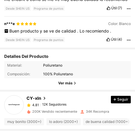
Útil
(7)
Desde SHEIN US
Programa de puntos
n***e
Color: Blanco
Buen
producto
y
se
ve
de
calidad
.
Lo
recomiendo
.
Útil
(4)
Desde SHEIN US
Programa de puntos
Detalles Del Producto
Material:
Poliuretano
12K Seguidores
4.81
Composición:
100% Poliuretano
Ver más
12K Seguidores
4.81
CY-xln
Seguir
12K Seguidores
4.81
200K Vendido recientemente
34K Recompra
muy bonito (3000+)
lo adoro (2000+)
de buena calidad (1000+)
12K Seguidores
4.81