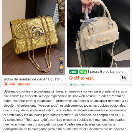
7
1 pieza Bolso bandolera
Local
NEW
mini vintage con estampado floral,
9
$
.50
-63%
Bolso de hombro de cadena cuadra
Bolso de hombro mini de moda, Bols
da acolchado de unicolor de moda,
¡Casi agotado!
o de bolos texturizado de mano, Ad
Envío Rápido
bolso de mano multifuncional para
ecuado para mujeres, niñas, regalo
300+ vendidos
noche, bolso y cartera ligera nueva,
Utilizamos cookies y tecnologías similares en nuestro sitio web para brindar el servicio
de vacaciones, regalos de principio
10
adecuado para el uso diario cruzad
s de otoño
que solicitas y ofrecerte la mejor experiencia de sitio web posible. Puedes "Rechazar
$
.56
-29%
o, opción ideal para trabajadores de
todo", "Aceptar todo" o establecer tu preferencia de cookies en cualquier momento a tu
oficina, monedero casual
elección. Al seleccionar "Aceptar todo", estableceremos todas las cookies opcionales,
que nos ayudan a analizar el tráfico, ofrecer funcionalidades mejoradas y personalizar
el contenido y los anuncios para complementar tu experiencia de compra con SHEIN.
Al seleccionar "Rechazar todo", permites el uso de cookies estrictamente necesarias
que hacen que nuestro sitio web funcione. Puedes desactivarlas cambiando la
configuración de tu navegador, pero esto puede afectar el funcionamiento del sitio web.