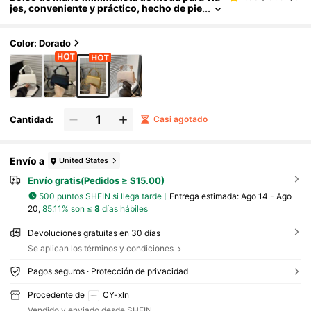
jes, conveniente y práctico, hecho de pie
l de PU, diseño de bolso cuadrado para
mujer, bolso cruzado minimalista de unicolo
r, bolso de hombro versátil con textura, bols
Color: Dorado
o de mujer
Cantidad:
Casi agotado
Envío a
United States
Envío gratis(Pedidos ≥ $15.00)
500 puntos SHEIN si llega tarde
Entrega estimada:
Ago 14 - Ago
20,
85.11% son ≤
8
días hábiles
Devoluciones gratuitas en 30 días
Se aplican los términos y condiciones
Pagos seguros · Protección de privacidad
Procedente de
CY-xln
Vendido y enviado desde SHEIN.