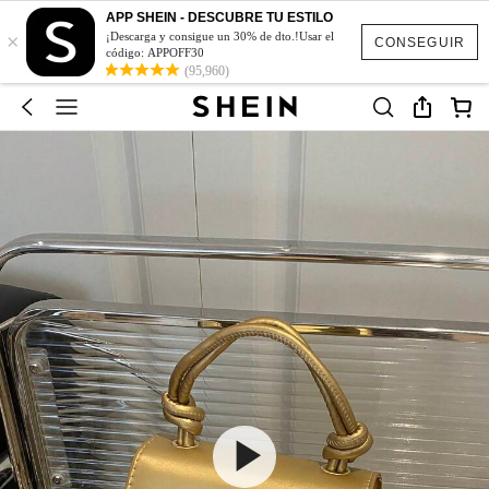
APP SHEIN - DESCUBRE TU ESTILO
×
¡Descarga y consigue un 30% de dto.!Usar el
CONSEGUIR
código: APPOFF30
(95,960)