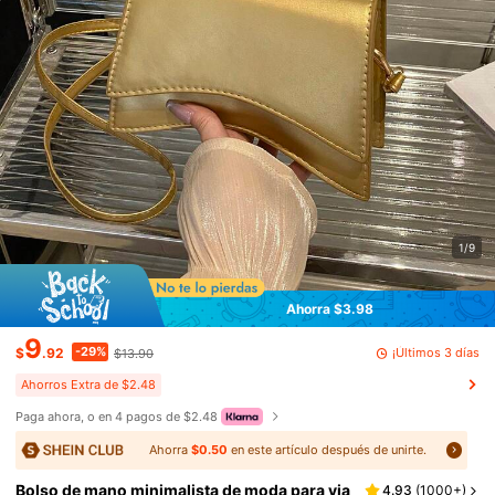
1/9
Ahorra $3.98
9
-29%
¡Últimos 3 días
$
.92
$13.90
Ahorros Extra de $2.48
Paga ahora, o en 4 pagos de $2.48
Ahorra
$0.50
en este artículo después de unirte.
Bolso de mano minimalista de moda para via
4.93
(
1000+
)