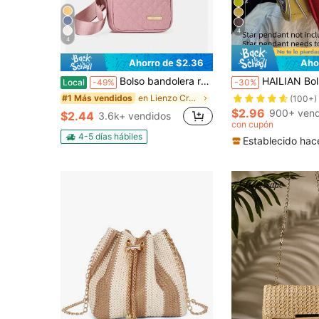
4
4
Ahorro de $2.36
Aho
Bolso bandolera resistente al agua para hombre y mujer, mochila ligera tipo bandolera, riñonera con correa ajustable para viajes, senderismo, ciclismo y uso diario. Varios colores disponibles.
HAILIAN Bolso de hombro cruzado versátil y de gran capacidad de unicolor simple para mujeres, adecuado para el trabajo, el transporte, los viajes de negoci
Local
-49%
-30%
en Lienzo Crossbody de mujer
#1 Más vendidos
(100+)
$2.96
900+ vend
$2.44
3.6k+ vendidos
con cupón
4-5 días hábiles
Establecido hac