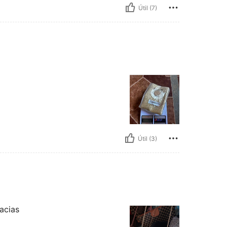
Útil (7)
Útil (3)
racias