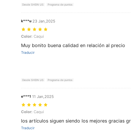
Desde SHEIN US
Programa de puntos
k***u
23 Jan,2025
Color: Caqui
Color:
Caqui
Muy bonito buena calidad en relación al precio
Traducir
Desde SHEIN US
Programa de puntos
e***1
11 Jan,2025
Color: Caqui
Color:
Caqui
los artículos siguen siendo los mejores gracias g
Traducir