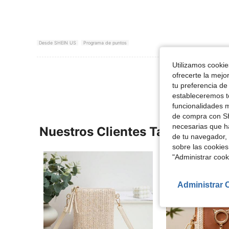
Desde SHEIN US
Programa de puntos
Utilizamos cookies
Ver Más Re
ofrecerte la mejo
tu preferencia de
estableceremos to
funcionalidades m
de compra con SH
necesarias que h
Nuestros Clientes También Vie
de tu navegador, 
sobre las cookies
"Administrar coo
Administrar 