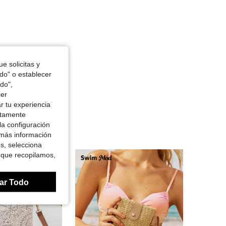
e solicitas y
odo" o establecer
do",
cer
r tu experiencia
ctamente
la configuración
 más información
es, selecciona
 que recopilamos,
ar Todo