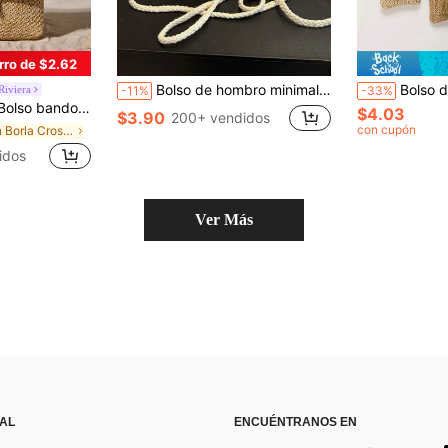
rro de $2.62
Bolso de hombro minimalista y versátil de unicolor con diseño hueco trenzado, bolso cruzado de paja ligero y práctico para mujer, adecuado para compras, llevar billetera, jóvenes, estudiantes universitarias, recién casadas, damas de oficina, etc. Ideal para oficina, universidad, trabajo, negocios, viajes, actividades al aire libre y ocasiones de verano.
Bolso de hombro mini de verano de moda para vacaciones - Material de poliés
iviera
-11%
-33%
s de vacaciones. Vibraciones de vacaciones, relajación de vacaciones, regalo de otoño e invierno, bolso de playa, estilo cottage, atuendo de verano
$4.03
$3.90
200+ vendidos
con cupón
en Borla Crossbody de mujer
idos
Ver Más
 AL
ENCUÉNTRANOS EN