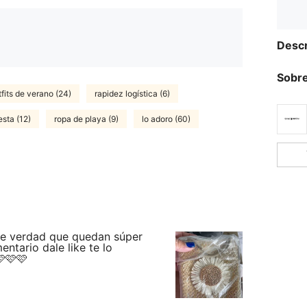
Descr
Sobre
tfits de verano (24)
rapidez logística (6)
esta (12)
ropa de playa (9)
lo adoro (60)
de verdad que quedan súper
entario dale like te lo
🩷🩷