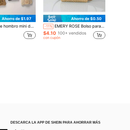
Ahorro de $1.97
Ahorro de $0.50
ter tejido ligero, correa de hombro ajustable, bolso cruzado compacto y dulce, bolso de playa llamativo de verano, cierre magnético, decoración con borla de unicolor
EMERY ROSE Bolso para teléfono móvil de paja trenzada de moda con correa cruzada, bolsa de playa llamativa de verano, bolsa de playa de paja de verano para mujer, bolsa de verano de vacaciones, bolsa de playa esencial para mujeres para vacaciones y días festivos, bolso de vacaciones talla grande reciente
-11%
$4.10
100+ vendidos
con cupón
DESCARCA LA APP DE SHEIN PARA AHORRAR MÁS