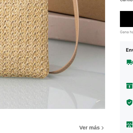
Gana h
Env
Ver más