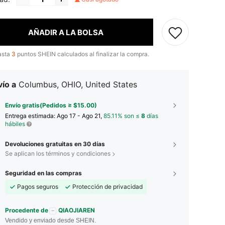
AÑADIR A LA BOLSA
asta
3
puntos SHEIN calculados al finalizar la compra.
ío a
Columbus, OHIO, United States
Envío gratis(Pedidos ≥ $15.00)
Entrega estimada:
Ago 17 - Ago 21,
85.11% son ≤
8
días
hábiles
Devoluciones gratuitas en 30 días
Se aplican los términos y condiciones
Seguridad en las compras
Pagos seguros
Protección de privacidad
Procedente de
QIAOJIAREN
Vendido y enviado desde SHEIN.