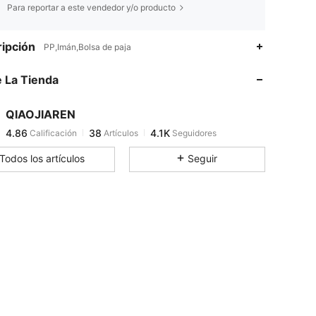
Para reportar a este vendedor y/o producto
4.86
38
4.1K
ipción
PP,Imán,Bolsa de paja
 La Tienda
4.86
38
4.1K
QIAOJIAREN
4.86
38
4.1K
Calificación
Artículos
Seguidores
s***b
pagó
Hace 1 día
Todos los artículos
Seguir
4.86
38
4.1K
4.86
38
4.1K
4.86
38
4.1K
4.86
38
4.1K