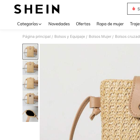
S
Use up 
Categorías
Novedades
Ofertas
Ropa de mujer
Traje
Página principal
Bolsos y Equipaje
Bolsos Mujer
Bolsos cruzad
/
/
/