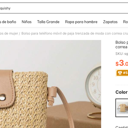
quishy
and down arrow keys to navigate search Búsqueda reciente and Busca y Encuentr
s de baño
Niños
Talla Grande
Ropa para hombre
Zapatos
Ro
os de mujer
/
Bolso 
correa
bolsa 
SKU: s
verano
mujere
3
$
.
PR
vacaci
#5
Color
Cantid