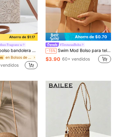
Ahorro de $0.70
Ahorro de $1.17
hus Fragrans w
#TexturasBoho
nicho para la playa, bolso sobre elegante, bolso bandolera versátil de estilo Ins para vacaciones y artículos esenciales de playa, Vacationcore
Swim Mod Bolso para teléfono móvil de paja trenzada de moda con correa cruzada, bolsa de playa llamativa de verano, bolsa de playa de paja de verano para mujer, bolsa de verano de vacaciones, bolsa de playa esencial para mujeres para vacaciones y días festivos, bolso de vacaciones talla grande reciente
-15%
en Bolsos de crochet Crossbody de mujer
os
$3.90
60+ vendidos
vendidos