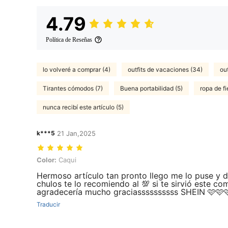
4.79
Política de Reseñas
lo volveré a comprar (4)
outfits de vacaciones (34)
ou
Tirantes cómodos (7)
Buena portabilidad (5)
ropa de fi
nunca recibí este artículo (5)
k***5
21 Jan,2025
Color: Caqui
Color:
Caqui
Hermoso artículo tan pronto llego me lo puse y 
chulos te lo recomiendo al 💯 si te sirvió este com
agradecería mucho graciassssssssss SHEIN 🩷🩷
Traducir