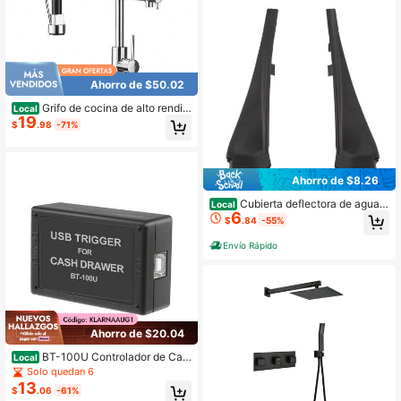
Ahorro de $50.02
Grifo de cocina de alto rendim
Local
19
iento con función de extracción, fluj
$
.98
-71%
o de agua de 2 vías y giro de 360°,
manguera y válvula de cerámica de
precisión, incluye todos los accesor
ios necesarios
Ahorro de $8.26
Cubierta deflectora de agua p
Local
6
ara brazo de limpiaparabrisas delan
$
.84
-55%
tero del automóvil, para Xtrail T32 R
ogue 2014-2020
Envío Rápido
Ahorro de $20.04
BT-100U Controlador de Cajó
Local
n de Dinero con Interfaz USB Activ
Solo quedan 6
ador de Cajón
13
$
.06
-61%