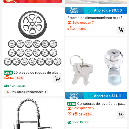
Ahorro de $0.50
Estante de almacenamiento multifu
ncional para herramientas de peina
Solo quedan 7
do, organizador de pared que ahorr
1
$
.20
-29%
a espacio, adecuado para el hogar
y el salón
20 piezas de ruedas de plásti
Local
5
co de 2 mm de diámetro para juguet
$
.53
-49%
es de modelos de coches y camion
es, de 20 mm x 6 mm
Envío Rápido
4
Hay otros vendedores
Ahorro de $11.11
Cerraduras de leva útiles para
Local
taquillas, gabinetes, buzones, cajon
Solo quedan 5
es, armarios + llaves
6
$
.09
-65%
Envío Rápido