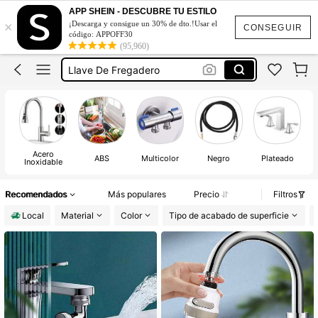
Extensión De Grifo
APP SHEIN - DESCUBRE TU ESTILO
×
¡Descarga y consigue un 30% de dto.!Usar el
Grifo De Cocina
CONSEGUIR
código: APPOFF30
(95,960)
Extensor De Grifo
Llave De Fregadero
Grifo De Baño
Extensión De Grifo
Grifo De Cocina
Acero
ABS
Multicolor
Negro
Plateado
Inoxidable
Recomendados
Más populares
Precio
Filtros
Local
Material
Color
Tipo de acabado de superficie