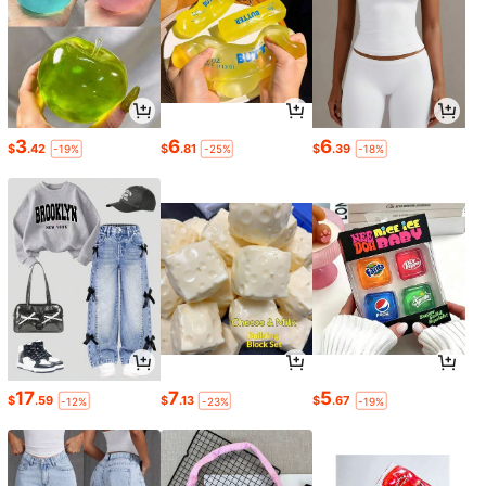
3
6
6
$
.42
$
.81
$
.39
-19%
-25%
-18%
17
7
5
$
.59
$
.13
$
.67
-12%
-23%
-19%