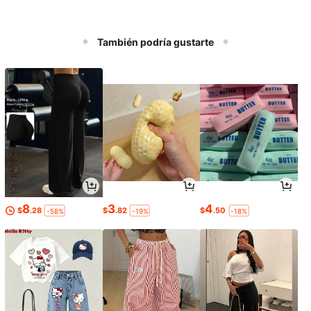
También podría gustarte
8
3
4
$
.28
$
.82
$
.50
-58%
-19%
-18%