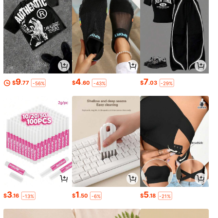
9
4
7
$
.77
$
.60
$
.03
-56%
-43%
-29%
3
1
5
$
.16
$
.50
$
.18
-13%
-6%
-21%