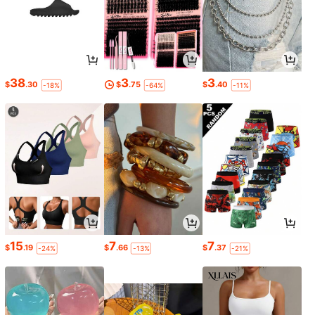
38
3
3
$
.30
$
.75
$
.40
-18%
-64%
-11%
15
7
7
$
.19
$
.66
$
.37
-24%
-13%
-21%