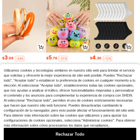
3
5
4
$
.06
$
.76
$
.30
-24%
-21%
-12%
Utilizamos cookies y tecnologías similares en nuestro sitio web para brindar el servicio
que solicitas y ofrecerte la mejor experiencia de sitio web posible. Puedes "Rechazar
todo", "Aceptar todo" o establecer tu preferencia de cookies en cualquier momento a tu
elección. Al seleccionar "Aceptar todo", estableceremos todas las cookies opcionales,
que nos ayudan a analizar el tráfico, ofrecer funcionalidades mejoradas y personalizar
el contenido y los anuncios para complementar tu experiencia de compra con SHEIN.
Al seleccionar "Rechazar todo", permites el uso de cookies estrictamente necesarias
que hacen que nuestro sitio web funcione. Puedes desactivarlas cambiando la
configuración de tu navegador, pero esto puede afectar el funcionamiento del sitio web.
Para obtener más información sobre las cookies que utilizamos y para ajustar tus
configuraciones de cookies opcionales, selecciona "Administrar cookies". Para obtener
más información sobre cómo procesamos los datos que recopilamos,
8
1
5
$
.09
$
.68
$
.61
-11%
-30%
-8%
Rechazar Todo