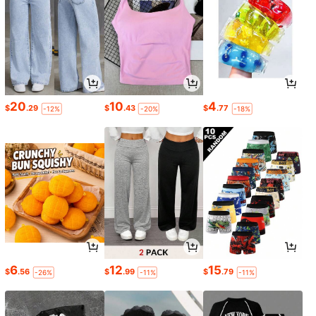
20
10
4
$
.29
$
.43
$
.77
-12%
-20%
-18%
6
12
15
$
.56
$
.99
$
.79
-26%
-11%
-11%