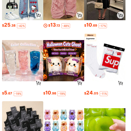
25
13
10
$
.38
$
.13
$
.69
-42%
-48%
-17%
5
10
24
$
.67
$
.98
$
.05
-19%
-19%
-11%