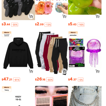
3
2
5
$
.44
$
.09
$
.43
-30%
-13%
-16%
47
26
4
$
.21
$
.16
$
.37
-61%
-60%
-5%