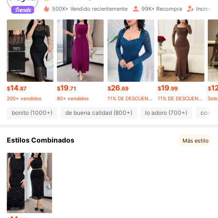
500K+ Vendido recientemente
99K+ Recompra
Increme
181K Seguidores
4.75
181K Seguidores
4.75
181K Seguidores
4.75
14
19
26
19
1
$
.87
$
.71
$
.69
$
.99
$
200+ vendidos
80+ vendidos
11% DE DESCUENTO
11% DE DESCUENTO
Solo
181K Seguidores
4.75
bonito (1000+)
de buena calidad (800+)
lo adoro (700+)
como e
Estilos Combinados
181K Seguidores
Más estilo
4.75
181K Seguidores
4.75
181K Seguidores
4.75