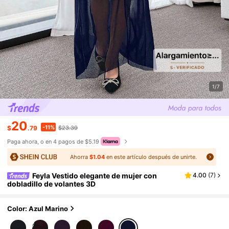
1/7
20
-11%
$
.79
$23.39
Paga ahora, o en 4 pagos de $5.19
Ahorra
$1.04
en este artículo después de unirte.
Feyla Vestido elegante de mujer con
4.00
(
7
)
dobladillo de volantes 3D
Color: Azul Marino