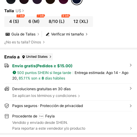
Talla
US
7 left
7 left
8 left
4
(S)
6
(M)
8/10
(L)
12
(XL)
Guía de Tallas
Verificar mi tamaño
¿No es tu talla? Dinos
Envío a
United States
Envío gratis(Pedidos ≥ $15.00)
500 puntos SHEIN si llega tarde
Entrega estimada:
Ago 14 - Ago
20,
85.11% son ≤
8
días hábiles
Devoluciones gratuitas en 30 días
Se aplican los términos y condiciones
Pagos seguros · Protección de privacidad
Procedente de
Feyla
Vendido y enviado desde SHEIN.
Para reportar a este vendedor y/o producto