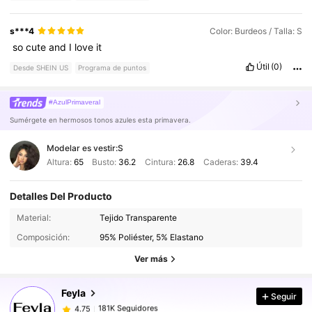
s***4
Color: Burdeos / Talla: S
‏
so
cute
and
I
love
it
Útil
(0)
Desde SHEIN US
Programa de puntos
#AzulPrimaveral
Sumérgete en hermosos tonos azules esta primavera.
Modelar es vestir:
S
Altura:
65
Busto:
36.2
Cintura:
26.8
Caderas:
39.4
Detalles Del Producto
181K Seguidores
4.75
Material:
Tejido Transparente
Composición:
95% Poliéster, 5% Elastano
181K Seguidores
4.75
Ver más
Feyla
Seguir
181K Seguidores
4.75
1***3
pagó
Hace 1 día