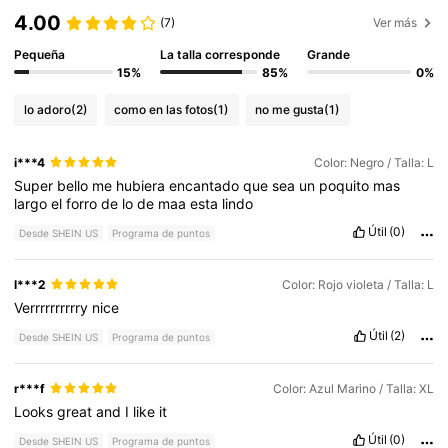
4.00
(7)
Ver más
Pequeña
La talla corresponde
Grande
15%
85%
0%
lo adoro
(2)
como en las fotos
(1)
no me gusta
(1)
i***4
Color: Negro / Talla: L
Super
bello
me
hubiera
encantado
que
sea
un
poquito
mas
largo
el
forro
de
lo
de
maa
esta
lindo
Útil
(0)
Desde SHEIN US
Programa de puntos
l***2
Color: Rojo violeta / Talla: L
Verrrrrrrrrry
nice
Útil
(2)
Desde SHEIN US
Programa de puntos
r***f
Color: Azul Marino / Talla: XL
Looks
great
and
I
like
it
Útil
(0)
Desde SHEIN US
Programa de puntos