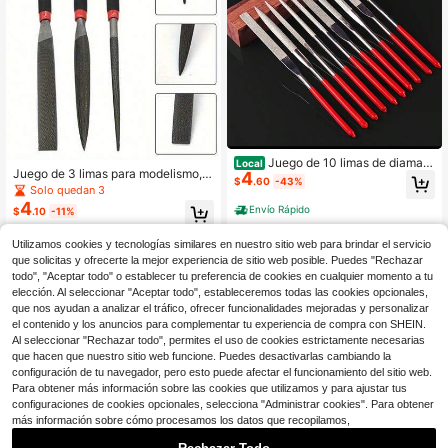
Juego de 10 limas de diamant
Local
Juego de 3 limas para modelismo, d
4
e mini - Cerámica de alta precisión,
$
.60
-43%
ientes finos, planas, redondas, punti
Solo quedan 3
pulido de madera y joyería, cerámic
agudas y semiredondas, mini, regal
a de precisión, madera, pulido de jo
4
Envío Rápido
$
.10
-11%
o pequeño
yería... Para grabado y proyectos p
equeños - Mango rojo ergonómico,
Utilizamos cookies y tecnologías similares en nuestro sitio web para brindar el servicio
adecuado para tareas delicadas
que solicitas y ofrecerte la mejor experiencia de sitio web posible. Puedes "Rechazar
todo", "Aceptar todo" o establecer tu preferencia de cookies en cualquier momento a tu
elección. Al seleccionar "Aceptar todo", estableceremos todas las cookies opcionales,
que nos ayudan a analizar el tráfico, ofrecer funcionalidades mejoradas y personalizar
el contenido y los anuncios para complementar tu experiencia de compra con SHEIN.
Al seleccionar "Rechazar todo", permites el uso de cookies estrictamente necesarias
que hacen que nuestro sitio web funcione. Puedes desactivarlas cambiando la
configuración de tu navegador, pero esto puede afectar el funcionamiento del sitio web.
Para obtener más información sobre las cookies que utilizamos y para ajustar tus
configuraciones de cookies opcionales, selecciona "Administrar cookies". Para obtener
más información sobre cómo procesamos los datos que recopilamos,