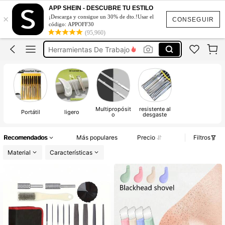
Pelador De Cables
APP SHEIN - DESCUBRE TU ESTILO
×
¡Descarga y consigue un 30% de dto.!Usar el
Lima Para Cuchillas
CONSEGUIR
código: APPOFF30
(95,960)
Herramientas De Trabajo
Afilador
Afilador De Cochillo
Pelador De Cables
Lima Para Cuchillas
Multipropósit
resistente al
Portátil
ligero
o
desgaste
Recomendados
Más populares
Precio
Filtros
Material
Características