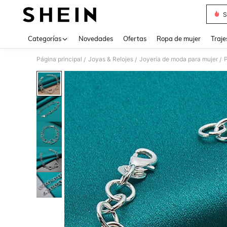
S
Use up 
Categorías
Novedades
Ofertas
Ropa de mujer
Traje
Página principal
Joyas & Relojes
Joyería de moda para mujer
P
/
/
/