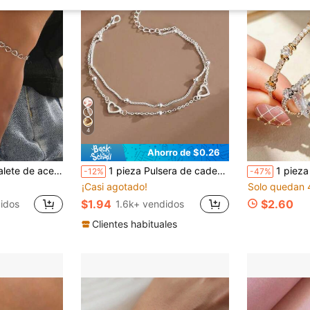
4
Ahorro de $0.26
decuado para uso diario, regalo para el Día de San Valentín, Día de la Madre
1 pieza Pulsera de cadena de perlas de doble capa con corazón, pulsera de amistad femenina y dulce, regalo perfecto para mujeres, niñas, estudiantes, cumpleaños/aniversario
1 pieza Estilo de lujo, Decoración de circonita redon
-12%
-47%
¡Casi agotado!
Solo quedan 
$1.94
$2.60
idos
1.6k+ vendidos
Clientes habituales