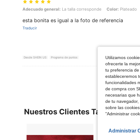
Adecuado general: La talla corresponde, Color: Plateado, Talla: 20
Adecuado general:
La talla corresponde
Color:
Plateado
esta bonita es igual a la foto de referencia
Traducir
Utilizamos cookies
Desde SHEIN US
Programa de puntos
ofrecerte la mejo
tu preferencia de
Ver Más Re
estableceremos to
funcionalidades m
de compra con SH
necesarias que h
de tu navegador, 
sobre las cookies
Nuestros Clientes También Vie
"Administrar coo
Administrar 