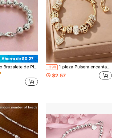
Ahorro de $0.27
ería de Cadena de Cuentas de 10MM de Moda, Regalo de Fiesta de Alta Calidad para Mujeres, 20cm
1 pieza Pulsera encantadora para mujer, colgante en forma de corazón con cristales, joyería de lujo dorada para fiesta y Día de San Valentín
-39%
7
$2.57