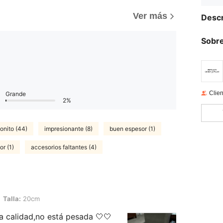
Ver más
Descr
Sobre
Clien
Grande
2%
onito (44)
impresionante (8)
buen espesor (1)
or (1)
accesorios faltantes (4)
cm
Talla:
20cm
a calidad,no está pesada 🤍🤍