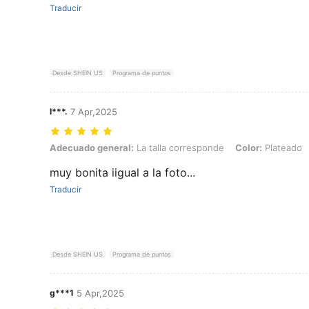
Traducir
Desde SHEIN US
Programa de puntos
l***.
7 Apr,2025
Adecuado general: La talla corresponde, Color: Plateado, Talla: 20
Adecuado general:
La talla corresponde
Color:
Plateado
muy bonita iigual a la foto...
Traducir
Desde SHEIN US
Programa de puntos
g***1
5 Apr,2025