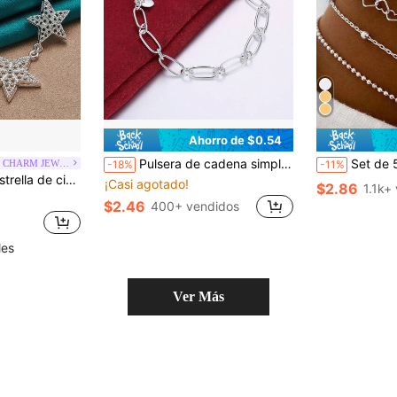
Ahorro de $0.54
Pulsera de cadena simple plateada en plata de ley 925 para mujer y hombre, joyería de moda para boda y fiesta
Set de 5 piezas de pulsera de acero inoxidable c
URMYLADY CHARM JEWELRY
-18%
-11%
a mujer, joyería de moda con encanto para boda y fiesta
¡Casi agotado!
$2.86
1.1k+
$2.46
400+ vendidos
les
Ver Más