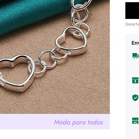
Gana h
Env