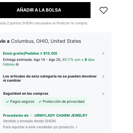
AÑADIR A LA BOLSA
asta
2
puntos SHEIN calculados al finalizar la compra.
ío a
Columbus, OHIO, United States
Envío gratis(Pedidos ≥ $15.00)
Entrega estimada:
Ago 14 - Ago 20,
85.11% son ≤
8
días
hábiles
Los artículos de esta categoría no se pueden devolver
ni cambiar
Seguridad en las compras
Pagos seguros
Protección de privacidad
Procedente de
URMYLADY CHARM JEWELRY
Vendido y enviado desde SHEIN.
Para reportar a este vendedor y/o producto