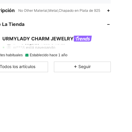
ipción
No Other Material,Metal,Chapado en Plata de 925
4.85
227
30K
 La Tienda
4.85
227
30K
URMYLADY CHARM JEWELRY
k***6
seguido
Hace 8 horas
m***8
está navegando
4.85
227
30K
tes habituales
Establecido hace 1 año
Todos los artículos
Seguir
4.85
227
30K
4.85
227
30K
4.85
227
30K
4.85
227
30K