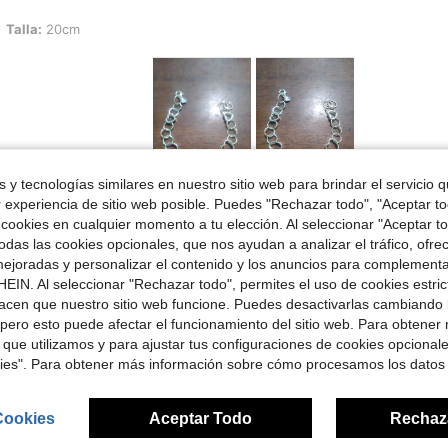
cm
Talla:
20cm
Útil (3)
 y tecnologías similares en nuestro sitio web para brindar el servicio qu
r experiencia de sitio web posible. Puedes "Rechazar todo", "Aceptar t
 cookies en cualquier momento a tu elección. Al seleccionar "Aceptar to
señas
das las cookies opcionales, que nos ayudan a analizar el tráfico, ofre
ejoradas y personalizar el contenido y los anuncios para complementa
EIN. Al seleccionar "Rechazar todo", permites el uso de cookies estri
acen que nuestro sitio web funcione. Puedes desactivarlas cambiando 
pero esto puede afectar el funcionamiento del sitio web. Para obtener
 que utilizamos y para ajustar tus configuraciones de cookies opcional
ron
kies". Para obtener más información sobre cómo procesamos los datos
Cookies
Aceptar Todo
Rechaz