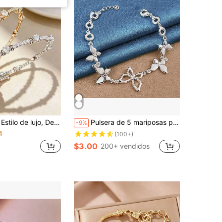
da espaciada, Pulsera ajustable, Joyería de moda diaria para bodas y fiestas de mujeres, Accesorio de regalo para mujeres
Pulsera de 5 mariposas plateada en plata de ley 925, joyería de moda para el cumpleaños, uso diario y regalos de fiesta, Día de San Valentín o vacaciones de la mujer
-9%
4
(100+)
$3.00
200+ vendidos