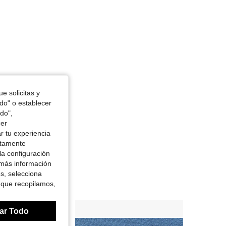
e solicitas y
odo" o establecer
do",
cer
r tu experiencia
ctamente
la configuración
 más información
es, selecciona
 que recopilamos,
ar Todo