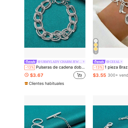
8
URMYLADY CHARM JEWELRY
CEEAL
Pulseras de cadena doble retorcida chapadas en plata 925 hermosas para mujer, accesorios de moda para fiesta, boda, joyería, regalos de vacaciones
1 pieza Brazalete de cadena de acero inoxidable con dije de
-13%
-13%
$3.67
$3.55
300+ vend
Clientes habituales