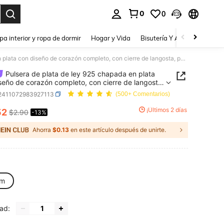
0
0
a. Press Enter to select.
pa interior y ropa de dormir
Hogar y Vida
Bisutería Y Accesorios
Be
Pulsera de plata de ley 925 chapada en plata con diseño de corazón completo, con cierre de langosta, para mujer, joyería de moda para bodas, compromisos y fiestas
Pulsera de plata de ley 925 chapada en plata
seño de corazón completo, con cierre de langosta,
ujer, joyería de moda para bodas, compromisos y
j2411072983927113
(500+ Comentarios)
¡Últimos 2 días
52
$2.90
-13%
ICE AND AVAILABILITY
Ahorra
$0.13
en este artículo después de unirte.
cm
ad: