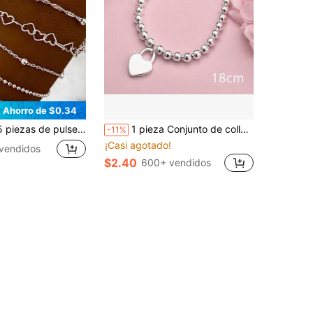
Ahorro de $0.34
on cuentas en forma de corazón y de múltiples capas, accesorios unisex para uso diario, trabajo y fiesta
1 pieza Conjunto de collar y pulsera de plata de ley 925 con cuentas y candado con forma de corazón de 8 pulgadas, regalo de joyería de moda para mujeres, accesorios para fiestas de Navidad
-11%
¡Casi agotado!
 vendidos
$2.40
600+ vendidos