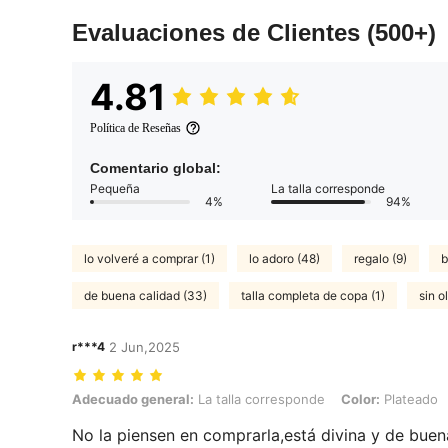
Evaluaciones de Clientes
(500+)
4.81
Política de Reseñas
Comentario global:
Pequeña
La talla corresponde
4%
94%
lo volveré a comprar (1)
lo adoro (48)
regalo (9)
b
de buena calidad (33)
talla completa de copa (1)
sin ol
r***4
2 Jun,2025
Adecuado general: La talla corresponde, Color: Plateado, Talla: 20
Adecuado general:
La talla corresponde
Color:
Plateado
No la piensen en comprarla,está divina y de buen