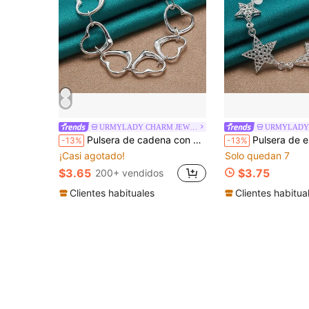
URMYLADY CHARM JEWELRY
Pulsera de cadena con corazón plateada en plata de ley 925 para mujeres, joyería de moda para bodas y fiestas
Pulsera de estrella de cinco puntas chapada en plata 925 par
-13%
-13%
¡Casi agotado!
Solo quedan 7
$3.65
$3.75
200+ vendidos
Clientes habituales
Clientes habitua