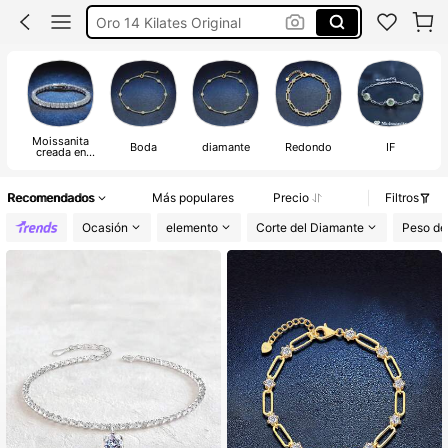
Oro 14 Kilates Original
Pulsera De Plata 925
Xujia
Pulseras De Plata 925 Original
Moissanita
Mu
Boda
diamante
Redondo
IF
creada en
laboratorio
Recomendados
Más populares
Precio
Filtros
Ocasión
elemento
Corte del Diamante
Peso de