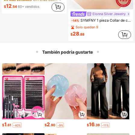
12
$
.54
60+ vendidos
Elonna Silver Jewelry
SYMFNY 1 pieza Collar de cadena plana de serpiente de 3 mm de plata de ley 925, regalo de joyería adecuado para hombres y mujeres para uso diario
-14%
Solo quedan 9
28
$
.88
También podría gustarte
1
2
16
$
.61
$
.90
$
.39
-40%
-9%
-11%