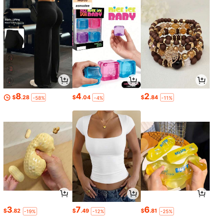
8
4
2
$
.28
$
.04
$
.84
-58%
-4%
-11%
3
7
6
$
.82
$
.49
$
.81
-19%
-12%
-25%