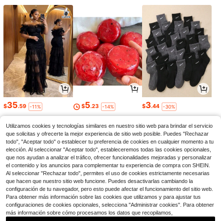
35
5
3
$
.59
$
.23
$
.44
-11%
-14%
-30%
Utilizamos cookies y tecnologías similares en nuestro sitio web para brindar el servicio
que solicitas y ofrecerte la mejor experiencia de sitio web posible. Puedes "Rechazar
todo", "Aceptar todo" o establecer tu preferencia de cookies en cualquier momento a tu
elección. Al seleccionar "Aceptar todo", estableceremos todas las cookies opcionales,
que nos ayudan a analizar el tráfico, ofrecer funcionalidades mejoradas y personalizar
el contenido y los anuncios para complementar tu experiencia de compra con SHEIN.
Al seleccionar "Rechazar todo", permites el uso de cookies estrictamente necesarias
que hacen que nuestro sitio web funcione. Puedes desactivarlas cambiando la
configuración de tu navegador, pero esto puede afectar el funcionamiento del sitio web.
Para obtener más información sobre las cookies que utilizamos y para ajustar tus
configuraciones de cookies opcionales, selecciona "Administrar cookies". Para obtener
más información sobre cómo procesamos los datos que recopilamos,
3
24
5
$
.60
$
.99
$
.76