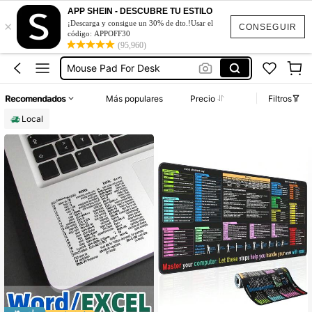
Almohadilla Para Mouse
APP SHEIN - DESCUBRE TU ESTILO
×
Mouse Pad
¡Descarga y consigue un 30% de dto.!Usar el
CONSEGUIR
código: APPOFF30
Mouse Pad For Desk
(95,960)
Mouse Pad Con Atajos De Excel
Accesorios Para Escritorio De Oficina
Recomendados
Más populares
Precio
Filtros
Almohadilla Para Mouse
Local
Mouse Pad
#1 Más vendidos
en Accesorios de oficina