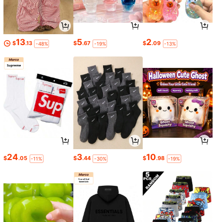
13
5
2
$
.13
$
.67
$
.09
-48%
-19%
-13%
24
3
10
$
.05
$
.44
$
.98
-11%
-30%
-19%