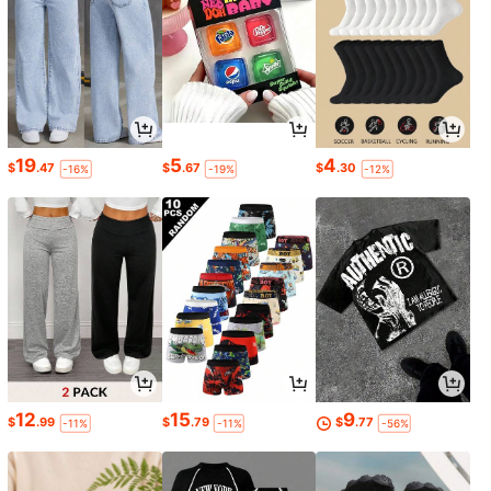
19
5
4
$
.47
$
.67
$
.30
-16%
-19%
-12%
12
15
9
$
.99
$
.79
$
.77
-11%
-11%
-56%