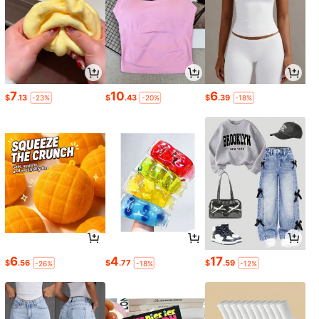
7
10
6
$
.13
$
.43
$
.39
-23%
-20%
-18%
6
4
17
$
.56
$
.77
$
.59
-26%
-18%
-12%