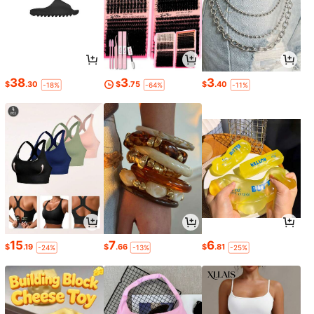
38
3
3
$
.30
$
.75
$
.40
-18%
-64%
-11%
15
7
6
$
.19
$
.66
$
.81
-24%
-13%
-25%