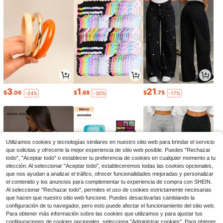
3
1
21
$
.06
$
.68
$
.75
-24%
-30%
-17%
Utilizamos cookies y tecnologías similares en nuestro sitio web para brindar el servicio
que solicitas y ofrecerte la mejor experiencia de sitio web posible. Puedes "Rechazar
todo", "Aceptar todo" o establecer tu preferencia de cookies en cualquier momento a tu
elección. Al seleccionar "Aceptar todo", estableceremos todas las cookies opcionales,
que nos ayudan a analizar el tráfico, ofrecer funcionalidades mejoradas y personalizar
el contenido y los anuncios para complementar tu experiencia de compra con SHEIN.
Al seleccionar "Rechazar todo", permites el uso de cookies estrictamente necesarias
que hacen que nuestro sitio web funcione. Puedes desactivarlas cambiando la
8
5
9
configuración de tu navegador, pero esto puede afectar el funcionamiento del sitio web.
$
.09
$
.61
$
.40
-11%
-8%
-15%
Para obtener más información sobre las cookies que utilizamos y para ajustar tus
configuraciones de cookies opcionales, selecciona "Administrar cookies". Para obtener