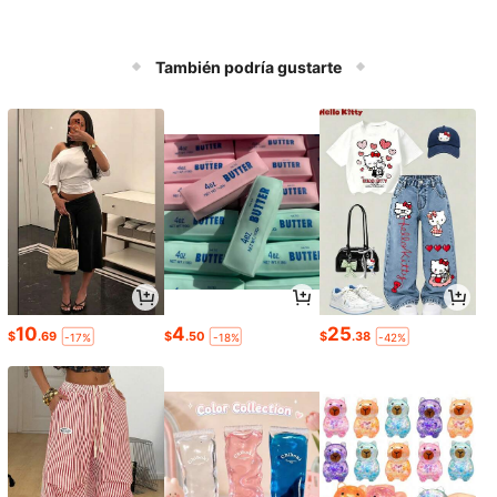
También podría gustarte
10
4
25
$
.69
$
.50
$
.38
-17%
-18%
-42%