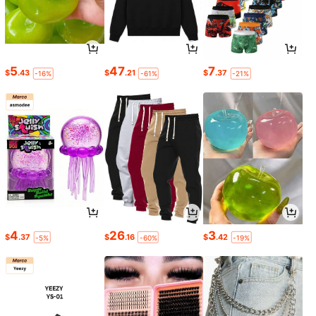
5
47
7
$
.43
$
.21
$
.37
-16%
-61%
-21%
4
26
3
$
.37
$
.16
$
.42
-5%
-60%
-19%