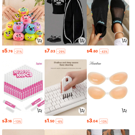
5
7
4
$
.76
$
.03
$
.60
-21%
-29%
-43%
3
1
3
$
.16
$
.50
$
.04
-13%
-6%
-13%