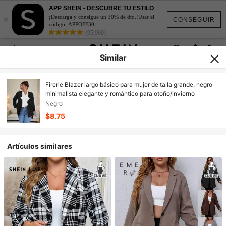
APP SHEIN - DESCUBRE TU ESTILO
×
¡Descarga y consigue un 30% de dto.!Usar el
CONSEGUIR
código: APPOFF30
(95,960)
Similar
Firerie Blazer largo básico para mujer de talla grande, negro
minimalista elegante y romántico para otoño/invierno
Negro
$8.75
Artículos similares