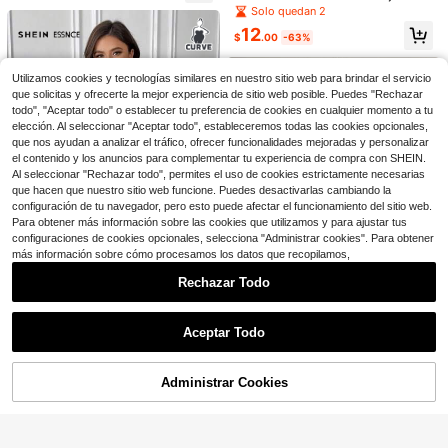
Ahorro de $3.23
grande, blazer de verano, blazer de
Ahorro de $7.21
Solo quedan 2
oficina, blazer de mujer, blusas cas
12
SHEIN Essnce Blazer para mujer de
Vionelle
uales de oficina para mujer
$
.00
-63%
talla grande, blazers de mujer, traje
90+ vendidos
Vionelle Chaleco Blazer Casual Ver
negro de manga larga, abrigo de oto
sátil de unicolor con Un Solo Botón
200+ vendidos
12
$
.38
-37%
con cupón
ño, ropa de regreso a la escuela de
Utilizamos cookies y tecnologías similares en nuestro sitio web para brindar el servicio
para Mujer Talla Grande, Ideal para
11
otoño para mujer, estilo de dinero a
$
.96
-21%
con cupón
que solicitas y ofrecerte la mejor experiencia de sitio web posible. Puedes "Rechazar
Desplazamientos y Viajes
ntiguo, conjunto de profesora, ropa
todo", "Aceptar todo" o establecer tu preferencia de cookies en cualquier momento a tu
de mujer de negocios de otoño, rop
elección. Al seleccionar "Aceptar todo", estableceremos todas las cookies opcionales,
a de trabajo para mujer, abrigo, atue
que nos ayudan a analizar el tráfico, ofrecer funcionalidades mejoradas y personalizar
ndos de otoño para mujer, ropa de o
el contenido y los anuncios para complementar tu experiencia de compra con SHEIN.
ficina
Al seleccionar "Rechazar todo", permites el uso de cookies estrictamente necesarias
que hacen que nuestro sitio web funcione. Puedes desactivarlas cambiando la
configuración de tu navegador, pero esto puede afectar el funcionamiento del sitio web.
Para obtener más información sobre las cookies que utilizamos y para ajustar tus
configuraciones de cookies opcionales, selecciona "Administrar cookies". Para obtener
más información sobre cómo procesamos los datos que recopilamos,
Rechazar Todo
SHEIN Essnce Traje de mujer talla g
Mostrar artículos similares con stock
Ver todo
rande, chaqueta de traje negra, abri
Solo quedan 1
Aceptar Todo
go de mujer, abrigo negro
Lo sentimos, este producto está agotado.
12
4
$
.25
-59%
SHEIN Privé Chaqueta blazer de m
ujer de talla grande con paneles tra
Solo quedan 1
Ahorro de $3.60
Administrar Cookies
nsparentes y parches, de manga lar
AGOTADO
8
7
ga
$
.00
-60%
SHEIN Essnce Blazer corto de man
ga 7/4 de estilo elegante y de moda
100+ vendidos
EMERY ROSE Blazer con boto
Local
para oficina y uso diario, para mujer
nes con diseño de solapa
7
(1000+)
$
.19
-33%
es de talla grande en otoño e invier