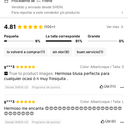
Procedente de
Firerie
Vendido y enviado desde SHEIN.
Para reportar a este vendedor y/o producto
4.81
(100+)
Ver más
Pequeña
La talla corresponde
Grande
9%
91%
0%
lo volveré a comprar
(1)
sin olor
(8)
buen servicio
(1)
g***3
Color: Albaricoque / Talla: S
True to product images:
Hermosa
blusa
perfecta
para
cualquier
ocasi
ó
n
muy
fresquita
.
Útil
(11)
Desde SHEIN US
Programa de puntos
g***3
Color: Albaricoque / Talla: L
Hermoso
me
encanta
😍😍😍😍😍😍😍😍😍😍😍😍😍😍😍😍😍😍
😍😍😍😍😍😍😍
Útil
(0)
Desde SHEIN US
Programa de puntos