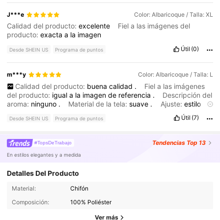
J***e
Color: Albaricoque / Talla: XL
Calidad del producto:
excelente
Fiel a las imágenes del
producto:
exacta
a
la
imagen
Útil
(0)
Desde SHEIN US
Programa de puntos
m***y
Color: Albaricoque / Talla: L
Calidad del producto:
buena
calidad
.
Fiel a las imágenes
del producto:
igual
a
la
imagen
de
referencia
.
Descripción del
aroma:
ninguno
.
Material de la tela:
suave
.
Ajuste:
estilo
ajustado
,
la
tela
no
tiene
elasticidad
,
pero
queda
muy
corto
.
Útil
(7)
Desde SHEIN US
Programa de puntos
Tendencias
Top 13
#TopsDeTrabajo
En estilos elegantes y a medida
Detalles Del Producto
1.3M Seguidores
4.83
Material:
Chifón
Composición:
100% Poliéster
1.3M Seguidores
4.83
Ver más