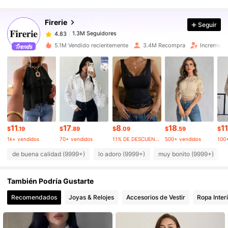
Firerie
Seguir
1.3M Seguidores
4.83
j***4
pagó
Hace 6 horas
5.1M Vendido recientemente
3.4M Recompra
Increment
1.3M Seguidores
4.83
1.3M Seguidores
4.83
1.3M Seguidores
4.83
11
17
8
18
11
$
.19
$
.89
$
.09
$
.59
$
1k+ vendidos
70+ vendidos
11% DE DESCUENTO
500+ vendidos
100
1.3M Seguidores
4.83
de buena calidad (9999+)
lo adoro (9999+)
muy bonito (9999+)
También Podría Gustarte
1.3M Seguidores
4.83
Recomendados
Joyas & Relojes
Accesorios de Vestir
Ropa Inter
1.3M Seguidores
4.83