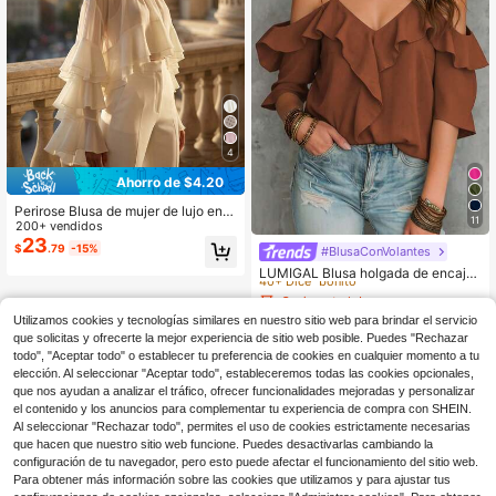
4
Ahorro de $4.20
Perirose Blusa de mujer de lujo en g
11
asa blanca, top elegante con mang
200+ vendidos
as de volantes en capas y cuello alt
23
$
.79
-15%
¡Casi agotado!
#BlusaConVolantes
o
40+ Dice "bonito"
LUMIGAL Blusa holgada de encaje
con hombros descubiertos de unico
¡Casi agotado!
¡Casi agotado!
lor estilo casual de vacaciones de v
1.1k+ vendidos
40+ Dice "bonito"
40+ Dice "bonito"
erano para mujer
Utilizamos cookies y tecnologías similares en nuestro sitio web para brindar el servicio
10
¡Casi agotado!
$
.29
-10%
que solicitas y ofrecerte la mejor experiencia de sitio web posible. Puedes "Rechazar
40+ Dice "bonito"
todo", "Aceptar todo" o establecer tu preferencia de cookies en cualquier momento a tu
elección. Al seleccionar "Aceptar todo", estableceremos todas las cookies opcionales,
que nos ayudan a analizar el tráfico, ofrecer funcionalidades mejoradas y personalizar
el contenido y los anuncios para complementar tu experiencia de compra con SHEIN.
Al seleccionar "Rechazar todo", permites el uso de cookies estrictamente necesarias
que hacen que nuestro sitio web funcione. Puedes desactivarlas cambiando la
configuración de tu navegador, pero esto puede afectar el funcionamiento del sitio web.
Para obtener más información sobre las cookies que utilizamos y para ajustar tus