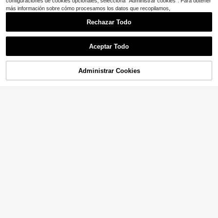
configuraciones de cookies opcionales, selecciona "Administrar cookies". Para obtener
más información sobre cómo procesamos los datos que recopilamos,
Rechazar Todo
Aceptar Todo
Administrar Cookies
¡11% DE DESCUENTO!
AÑADIR A LA BOLSA