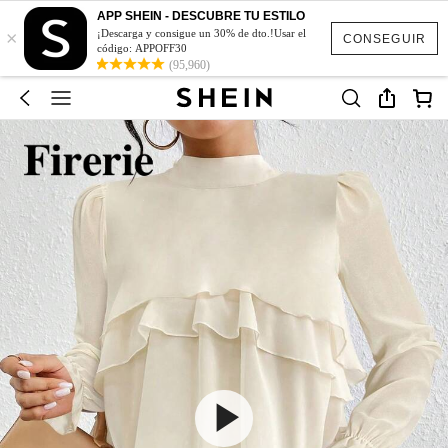
APP SHEIN - DESCUBRE TU ESTILO
×
¡Descarga y consigue un 30% de dto.!Usar el
CONSEGUIR
código: APPOFF30
(95,960)