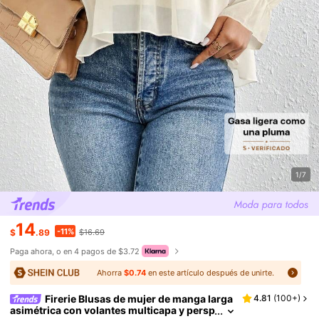
1/7
14
-11%
$
.89
$16.69
Paga ahora, o en 4 pagos de $3.72
Ahorra
$0.74
en este artículo después de unirte.
Firerie Blusas de mujer de manga larga
4.81
(
100+
)
asimétrica con volantes multicapa y persp