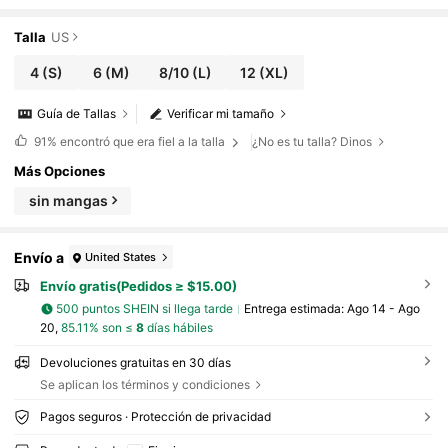
ectiva de gasa, color albaricoque, para ver
ano y otoño, para graduación, maestras, regre
so a clases, vacaciones, otoño, dinero viejo, o
Talla
US
ficina
4
(S)
6
(M)
8/10
(L)
12
(XL)
Guía de Tallas
Verificar mi tamaño
91%
encontró que era fiel a la talla
¿No es tu talla? Dinos
Más Opciones
sin mangas
Envío a
United States
Envío gratis(Pedidos ≥ $15.00)
500 puntos SHEIN si llega tarde
Entrega estimada:
Ago 14 - Ago
20,
85.11% son ≤
8
días hábiles
Devoluciones gratuitas en 30 días
Se aplican los términos y condiciones
Pagos seguros · Protección de privacidad