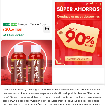
Freedom Tackle Corp. M
Local
NEW
innow de superficie
20
$
.50
-42%
4-5 días hábiles
Utilizamos cookies y tecnologías similares en nuestro sitio web para brindar el servicio
que solicitas y ofrecerte la mejor experiencia de sitio web posible. Puedes "Rechazar
1 pieza/2 piezas/3 piezas/4 piezas/
5 piezas Aditivo concentrado de 60
todo", "Aceptar todo" o establecer tu preferencia de cookies en cualquier momento a tu
5
$
.48
-1%
ml para cebo de pesca, atrayente c
elección. Al seleccionar "Aceptar todo", estableceremos todas las cookies opcionales,
on aroma súper dulce y pesquero p
que nos ayudan a analizar el tráfico, ofrecer funcionalidades mejoradas y personalizar