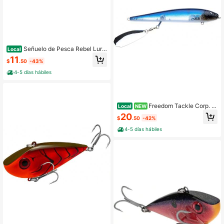
Señuelo de Pesca Rebel Lure
Local
s Pop-R Popper de Superficie
11
$
.50
-43%
4-5 días hábiles
Freedom Tackle Corp. M
Local
NEW
innow de Superficie
20
$
.50
-42%
4-5 días hábiles