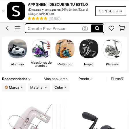
Carrete De Pesca Penn
APP SHEIN - DESCUBRE TU ESTILO
×
¡Descarga y consigue un 30% de dto.!Usar el
Carrete De Pesca
CONSEGUIR
código: APPOFF30
(95,960)
Reel De Pesca
Carrete Para Pescar
Fishing Reel
Carrete De Pesca Penn
Carrete De Pesca
Aleaciones de
Aluminio
Multicolor
Negro
Plateado
aluminio
Recomendados
Más populares
Precio
Filtros
Marca
Material
Color