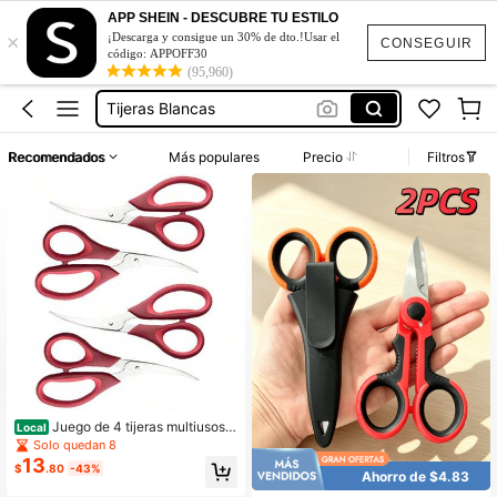
Tijeras Para Jardín
APP SHEIN - DESCUBRE TU ESTILO
×
¡Descarga y consigue un 30% de dto.!Usar el
Tijera Enfermería
CONSEGUIR
código: APPOFF30
(95,960)
Tijeras Blancas
Tijera Para Pescar
Fishing Pliers
Recomendados
Más populares
Precio
Filtros
Tijeras Para Jardín
Tijera Enfermería
Juego de 4 tijeras multiusos d
Local
e acero inoxidable para mariscos, c
Solo quedan 8
omo pescado, cangrejo y langosta
13
$
.80
-43%
Ahorro de $4.83