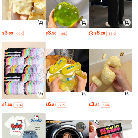
3
3
8
$
.60
$
.50
$
.28
-10%
-19%
-58%
1
6
3
$
.68
$
.81
$
.82
-30%
-25%
-19%