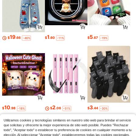
19
1
5
$
.66
$
.60
$
.67
-46%
-11%
-19%
10
2
3
$
.98
$
.06
$
.44
-18%
-51%
-30%
Utilizamos cookies y tecnologías similares en nuestro sitio web para brindar el servicio
que solicitas y ofrecerte la mejor experiencia de sitio web posible. Puedes "Rechazar
todo", "Aceptar todo" o establecer tu preferencia de cookies en cualquier momento a tu
elección. Al seleccionar "Aceptar todo", estableceremos todas las cookies opcionales,