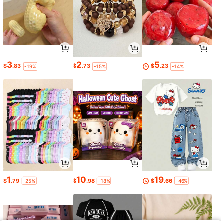
3
2
5
$
.83
$
.73
$
.23
-19%
-15%
-14%
1
10
19
$
.79
$
.98
$
.66
-25%
-18%
-46%