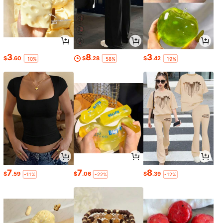
3
8
3
$
.60
$
.28
$
.42
-10%
-58%
-19%
7
7
8
$
.59
$
.06
$
.39
-11%
-22%
-12%