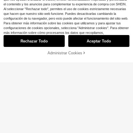
4-5 días hábiles
s
el contenido y los anuncios para complementar tu experiencia de compra con SHEIN.
Al seleccionar "Rechazar todo", permites el uso de cookies estrictamente necesarias
que hacen que nuestro sitio web funcione. Puedes desactivarlas cambiando la
configuración de tu navegador, pero esto puede afectar el funcionamiento del sitio web.
Para obtener más información sobre las cookies que utilizamos y para ajustar tus
configuraciones de cookies opcionales, selecciona "Administrar cookies". Para obtener
Mostrar artículos similares con stock
más información sobre cómo procesamos los datos que recopilamos,
Ahorro de $0.77
Banda de resistencia ajustable con
Rechazar Todo
Aceptar Todo
Lo sentimos, este producto está agotado.
anillas en D dobles, manguito de en
#3 Más vendidos
en Gimnasio y fitness Bandas de resistencia
Set de 5 bandas de resistencia, apt
trenamiento de fuerza de piernas d
as para entrenamiento de fuerza, es
700+ vendidos
Clientes habituales
e fitness para gimnasio, protector d
tiramiento, acondicionamiento físic
100+ vendidos
Administrar Cookies
2
AGOTADO
eportivo de tobillo
$
.90
-12%
o, fabricadas de material TPE durad
3
ero, adecuadas para mujeres y hom
$
.33
-19%
bres para ejercicios en casa, Pilate
s, yoga, piernas, glúteos y brazos
Shock Doctor Showtime MG
Local
Case Shock Verde OSFA
10
$
.00
-43%
4-5 días hábiles
Shock Doctor Showtime MG
Local
Case Negro Talla Única
10
$
.00
-43%
4-5 días hábiles
Ahorro de $29.55