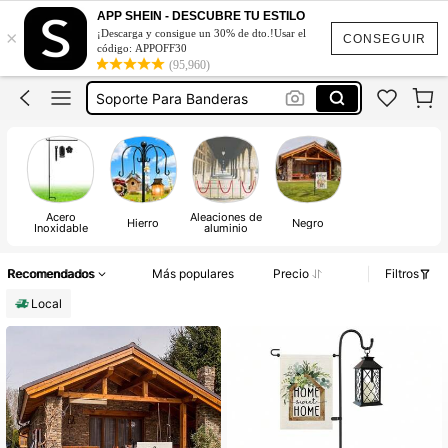
Banderin De Jardin
APP SHEIN - DESCUBRE TU ESTILO
×
¡Descarga y consigue un 30% de dto.!Usar el
Stand Para Banderas
CONSEGUIR
código: APPOFF30
(95,960)
Asta Para Bandera
Soporte Para Banderas
Estaca Para Bandera
Banderin De Jardin
Stand Para Banderas
Acero
Aleaciones de
Hierro
Negro
Inoxidable
aluminio
Recomendados
Más populares
Precio
Filtros
Local