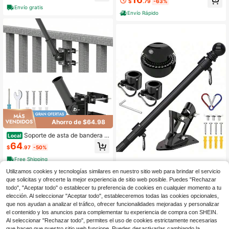
$
.79
-63%
con Estaca Giratoria para Suelo, Ide
e, Soporte Colgante Exterior de 88
Envío gratis
al para Publicidad Exterior, Escapar
Pulgadas con Base de 5 Garras & E
Envío Rápido
ates 10FT, 1 Set
stacas de Suelo, Fácil Montaje para
Comederos de Pájaros, Cestas de P
lantas, Luces Solares & Decoración
de Jardín para Bodas
Ahorro de $64.98
Soporte de asta de bandera p
Local
ara taladro apto para barandilla de
64
$
.97
-50%
balcón - Soporte de asta de bander
a perfecto para porche & valla - Apt
Free Shipping
o para barandilla redonda y cuadra
da con parches de silicona antidesli
Utilizamos cookies y tecnologías similares en nuestro sitio web para brindar el servicio
Poste - Soporte actualizado,
zantes - Para asta de bandera de 1
Local
que solicitas y ofrecerte la mejor experiencia de sitio web posible. Puedes "Rechazar
Postes de acero inoxidable de 6 pie
pulgada o talla grande delgada (Ne
32
todo", "Aceptar todo" o establecer tu preferencia de cookies en cualquier momento a tu
$
.06
-55%
s para uso en exteriores, residencial
gro)
elección. Al seleccionar "Aceptar todo", estableceremos todas las cookies opcionales,
o comercial, kit de poste americano
Envío Rápido
Free Shipping
que nos ayudan a analizar el tráfico, ofrecer funcionalidades mejoradas y personalizar
sin, negro
el contenido y los anuncios para complementar tu experiencia de compra con SHEIN.
Al seleccionar "Rechazar todo", permites el uso de cookies estrictamente necesarias
que hacen que nuestro sitio web funcione. Puedes desactivarlas cambiando la