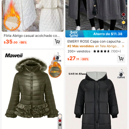
7
Ahorro de $11.38
Flirla Abrigo casual acolchado con
borde de pelo y bloques de color, es
35
EMERY ROSE Capa con capucha c
$
.00
-56%
tilo largo para ropa de otoño/inviern
asual larga con cremallera y manga
#2 Más vendidos
en Tela Abrigos de talla grande
o en tallas grandes
larga, estampado de letras para muj
200+ vendidos
(100+)
er de talla grande para otoño
27
$
.11
-30%
7