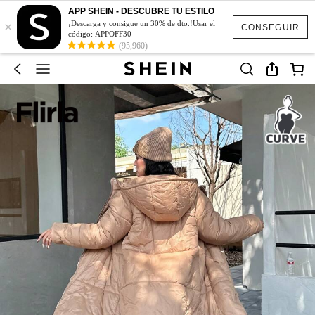
APP SHEIN - DESCUBRE TU ESTILO
×
¡Descarga y consigue un 30% de dto.!Usar el
CONSEGUIR
código: APPOFF30
(95,960)