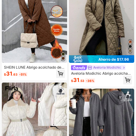
125K Seguidores
4.79
125K Seguidores
4.79
125K Seguidores
4.79
Ahorro de $17.96
SHEIN LUNE Abrigo acolchado de a
Aveloria Modichic
lgodón con capucha y patrón de dia
31
Aveloria Modichic Abrigo acolchad
$
.63
-51%
125K Seguidores
4.79
mantes, informal para Año Nuevo y
o de talla grande, abrigo con capuc
31
Navidad, talla grande, cálido, para e
$
.53
-36%
ha de moda para otoño e invierno p
l invierno
ara mujeres