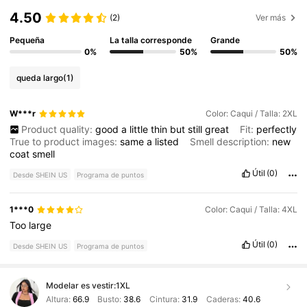
4.50
(2)
Ver más
Pequeña
La talla corresponde
Grande
0%
50%
50%
queda largo
(1)
W***r
Color: Caqui / Talla: 2XL
Product quality:
good
a
little
thin
but
still
great
Fit:
perfectly
True to product images:
same
a
listed
Smell description:
new
coat
smell
Útil
(0)
Desde SHEIN US
Programa de puntos
1***0
Color: Caqui / Talla: 4XL
Too
large
Útil
(0)
Desde SHEIN US
Programa de puntos
Modelar es vestir:
1XL
Altura:
66.9
Busto:
38.6
Cintura:
31.9
Caderas:
40.6