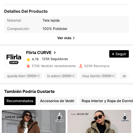
Detalles Del Producto
Material:
Tela tejida
125K Seguidores
4.79
Composición:
100% Poliéster
Ver más
125K Seguidores
4.79
Flirla CURVE
Seguir
125K Seguidores
4.79
570K Vendido recientemente
620K Recompra
queda bien (9999+)
lo adoro (9999+)
muy bonito (9999+)
de bu
125K Seguidores
4.79
También Podría Gustarte
125K Seguidores
4.79
Recomendados
Accesorios de Vestir
Ropa Interior y Ropa de Dormi
125K Seguidores
4.79
125K Seguidores
4.79