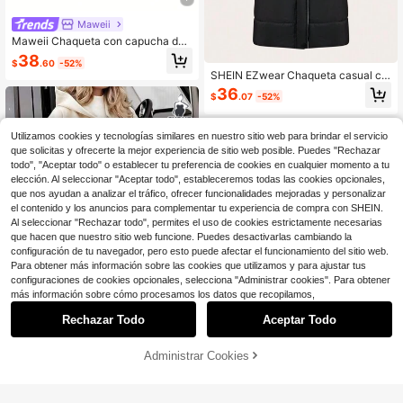
Maweii
Maweii Chaqueta con capucha de f
orro polar con volantes y cremallera
38
$
.60
-52%
para mujer de talla grande, adecuad
SHEIN EZwear Chaqueta casual co
a para ir al trabajo en invierno
n capucha, de manga larga, bolsillo
36
$
.07
-52%
s, cremallera frontal y unicolor para
mujeres de talla grande
Utilizamos cookies y tecnologías similares en nuestro sitio web para brindar el servicio
que solicitas y ofrecerte la mejor experiencia de sitio web posible. Puedes "Rechazar
todo", "Aceptar todo" o establecer tu preferencia de cookies en cualquier momento a tu
elección. Al seleccionar "Aceptar todo", estableceremos todas las cookies opcionales,
que nos ayudan a analizar el tráfico, ofrecer funcionalidades mejoradas y personalizar
el contenido y los anuncios para complementar tu experiencia de compra con SHEIN.
Al seleccionar "Rechazar todo", permites el uso de cookies estrictamente necesarias
que hacen que nuestro sitio web funcione. Puedes desactivarlas cambiando la
configuración de tu navegador, pero esto puede afectar el funcionamiento del sitio web.
Para obtener más información sobre las cookies que utilizamos y para ajustar tus
configuraciones de cookies opcionales, selecciona "Administrar cookies". Para obtener
más información sobre cómo procesamos los datos que recopilamos,
Rechazar Todo
Aceptar Todo
Ahorro de $9.06
Administrar Cookies
Chaqueta casual larga con cremall
¡56% DE DESCUENTO!
AÑADIR A LA BOLSA
era, capucha y parches de punto pa
53
$
.73
-14%
ra mujer de talla grande, para uso di
SHEIN ICON CURVE
ario en otoño/invierno y primavera