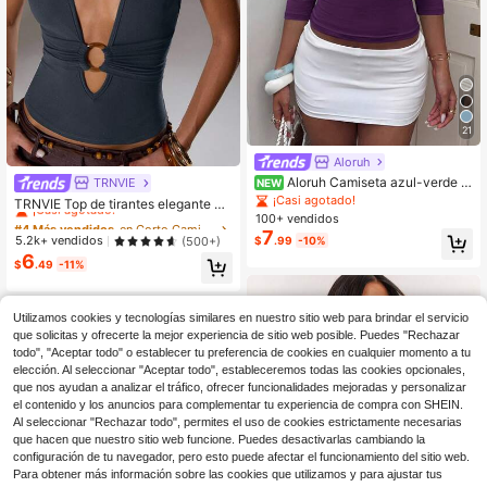
21
Aloruh
Aloruh Camiseta azul-verde c
TRNVIE
#4 Más vendidos
en Corto Camisetas sin mangas y camisetas sin mang
NEW
on cuello en V y manga 3/4 que esti
¡Casi agotado!
¡Casi agotado!
TRNVIE Top de tirantes elegante de
liza
calle alta con hebilla circular decor
100+ vendidos
#4 Más vendidos
#4 Más vendidos
en Corto Camisetas sin mangas y camisetas sin mang
en Corto Camisetas sin mangas y camisetas sin mang
ativa en color azul claro para mujer,
7
¡Casi agotado!
¡Casi agotado!
5.2k+ vendidos
(500+)
$
.99
-10%
primavera/verano
6
#4 Más vendidos
en Corto Camisetas sin mangas y camisetas sin mang
$
.49
-11%
¡Casi agotado!
Utilizamos cookies y tecnologías similares en nuestro sitio web para brindar el servicio
que solicitas y ofrecerte la mejor experiencia de sitio web posible. Puedes "Rechazar
todo", "Aceptar todo" o establecer tu preferencia de cookies en cualquier momento a tu
elección. Al seleccionar "Aceptar todo", estableceremos todas las cookies opcionales,
que nos ayudan a analizar el tráfico, ofrecer funcionalidades mejoradas y personalizar
el contenido y los anuncios para complementar tu experiencia de compra con SHEIN.
Al seleccionar "Rechazar todo", permites el uso de cookies estrictamente necesarias
que hacen que nuestro sitio web funcione. Puedes desactivarlas cambiando la
configuración de tu navegador, pero esto puede afectar el funcionamiento del sitio web.
Para obtener más información sobre las cookies que utilizamos y para ajustar tus