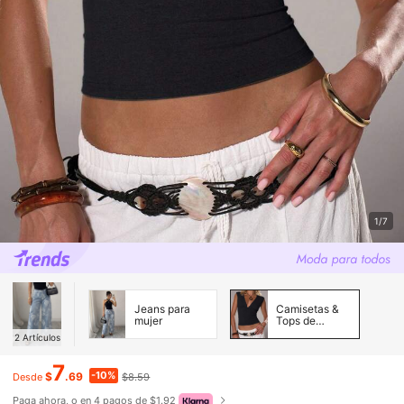
1/7
Jeans para
Camisetas &
mujer
Tops de
Tirantes de
2
Artículos
Mujer
7
-10%
$
.69
$8.59
Desde
Paga ahora, o en 4 pagos de $1.92