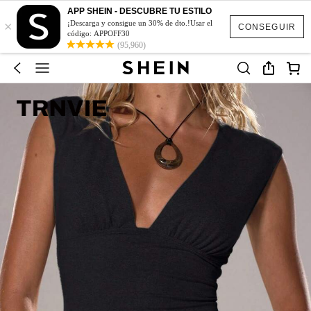
APP SHEIN - DESCUBRE TU ESTILO
×
¡Descarga y consigue un 30% de dto.!Usar el
CONSEGUIR
código: APPOFF30
(95,960)