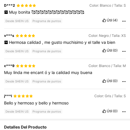
D***2
Color: Blanco / Talla: S
Muy
bonita
🥰🥰🥰🥰🥰🥰🥰🥰🥰🥰🥰🥰🥰
Útil
(4)
Desde SHEIN US
Programa de puntos
v***s
Color: Negro / Talla: XS
Hermosa
calidad
,
me
gusto
muchisimo
y
el
talle
va
bien
Útil
(0)
Desde SHEIN US
Programa de puntos
c***9
Color: Blanco / Talla: M
Muy
linda
me
encant
ó
y
la
calidad
muy
buena
Útil
(0)
Desde SHEIN US
Programa de puntos
j***l
Color: Gris / Talla: S
Bello
y
hermoso
y
bello
y
hermoso
Útil
(0)
Desde SHEIN US
Programa de puntos
Detalles Del Producto