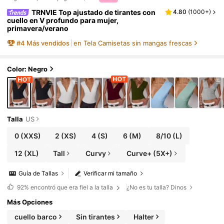
TRNVIE Top ajustado de tirantes con
4.80
(
1000+
)
cuello en V profundo para mujer,
primavera/verano
#
4
Más vendidos
en Tela Camisetas sin mangas frescas
Color: Negro
Talla
US
0
(XXS)
2
(XS)
4
(S)
6
(M)
8/10
(L)
12
(XL)
Tall
Curvy
Curve+ (5X+)
Guía de Tallas
Verificar mi tamaño
92%
encontró que era fiel a la talla
¿No es tu talla? Dinos
Más Opciones
cuello barco
Sin tirantes
Halter