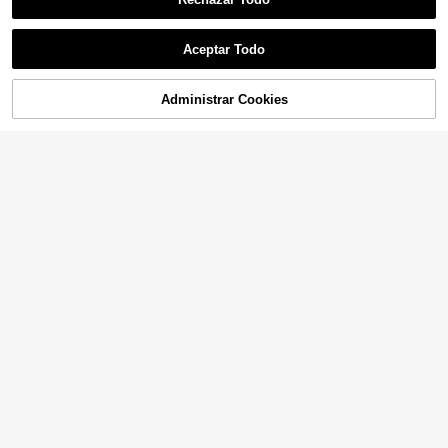
Aceptar Todo
Administrar Cookies
¡10% DE DESCUENTO!
AÑADIR A LA BOLSA