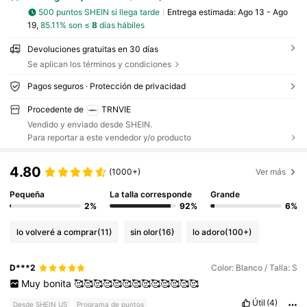
500 puntos SHEIN si llega tarde
Entrega estimada:
Ago 13 - Ago
19,
85.11% son ≤
8
días hábiles
Devoluciones gratuitas en 30 días
Se aplican los términos y condiciones
Pagos seguros · Protección de privacidad
Procedente de
TRNVIE
Vendido y enviado desde SHEIN.
Para reportar a este vendedor y/o producto
4.80
(1000+)
Ver más
Pequeña
La talla corresponde
Grande
2%
92%
6%
lo volveré a comprar
(11)
sin olor
(16)
lo adoro
(100+)
D***2
Color: Blanco / Talla: S
Muy
bonita
🥰🥰🥰🥰🥰🥰🥰🥰🥰🥰🥰🥰🥰
Útil
(4)
Desde SHEIN US
Programa de puntos