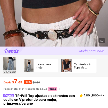
1/7
Jeans para
Camisetas &
mujer
Tops de
Tirantes de
2
Artículos
Mujer
7
-10%
$
.69
$8.59
Desde
Paga ahora, o en 4 pagos de $1.92
TRNVIE Top ajustado de tirantes con
4.80
(
1000+
)
cuello en V profundo para mujer,
primavera/verano