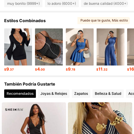
204K Seguidores
4.82
muy bonito (9999+)
lo adoro (6000+)
de buena calidad (4000+)
Estilos Combinados
Puede que te guste
, Más estilo
204K Seguidores
4.82
, También te puede interesar
, Te podría gustar
204K Seguidores
4.82
204K Seguidores
4.82
9
4
9
11
1
$
.37
$
.00
$
.78
$
.32
$
204K Seguidores
4.82
También Podría Gustarte
Recomendados
Joyas & Relojes
Zapatos
Belleza & Salud
Acc