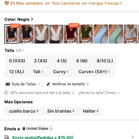
#
3
Más vendidos
en Tela Camisetas sin mangas frescas
Color: Negro
Talla
US
0
(XXS)
2
(XS)
4
(S)
6
(M)
8/10
(L)
12
(XL)
Tall
Curvy
Curve+ (5X+)
Guía de Tallas
Verificar mi tamaño
92%
encontró que era fiel a la talla
¿No es tu talla? Dinos
Más Opciones
cuello barco
Sin tirantes
Halter
Envío a
United States
Envío gratis(Pedidos ≥ $15.00)