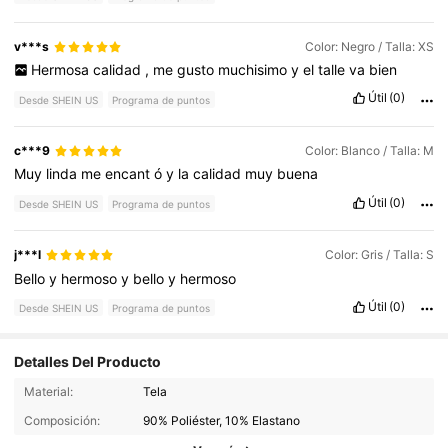
v***s
Color: Negro / Talla: XS
Hermosa
calidad
,
me
gusto
muchisimo
y
el
talle
va
bien
Útil
(0)
Desde SHEIN US
Programa de puntos
c***9
Color: Blanco / Talla: M
Muy
linda
me
encant
ó
y
la
calidad
muy
buena
Útil
(0)
Desde SHEIN US
Programa de puntos
j***l
Color: Gris / Talla: S
Bello
y
hermoso
y
bello
y
hermoso
Útil
(0)
Desde SHEIN US
Programa de puntos
Detalles Del Producto
Material:
Tela
Composición:
90% Poliéster, 10% Elastano