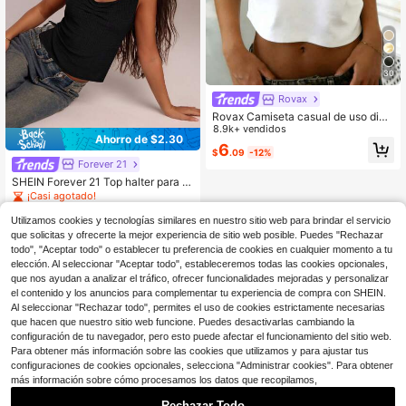
30
Rovax
Rovax Camiseta casual de uso diari
o con hombro asimétrico de unicolo
8.9k+ vendidos
Ahorro de $2.30
r para mujer
6
$
.09
-12%
Forever 21
SHEIN Forever 21 Top halter para m
ujer de verano estilo boho Y2K para
¡Casi agotado!
vacaciones en la playa, feria renac
1.2k+ vendidos
entista, concierto country, festival d
Utilizamos cookies y tecnologías similares en nuestro sitio web para brindar el servicio
5
e música, aeropuerto, Pascua, Día d
$
.59
-29%
que solicitas y ofrecerte la mejor experiencia de sitio web posible. Puedes "Rechazar
e la Madre, graduación, salir, iglesia
todo", "Aceptar todo" o establecer tu preferencia de cookies en cualquier momento a tu
y tops de verano
elección. Al seleccionar "Aceptar todo", estableceremos todas las cookies opcionales,
que nos ayudan a analizar el tráfico, ofrecer funcionalidades mejoradas y personalizar
el contenido y los anuncios para complementar tu experiencia de compra con SHEIN.
Al seleccionar "Rechazar todo", permites el uso de cookies estrictamente necesarias
que hacen que nuestro sitio web funcione. Puedes desactivarlas cambiando la
configuración de tu navegador, pero esto puede afectar el funcionamiento del sitio web.
Para obtener más información sobre las cookies que utilizamos y para ajustar tus
configuraciones de cookies opcionales, selecciona "Administrar cookies". Para obtener
más información sobre cómo procesamos los datos que recopilamos,
Rechazar Todo