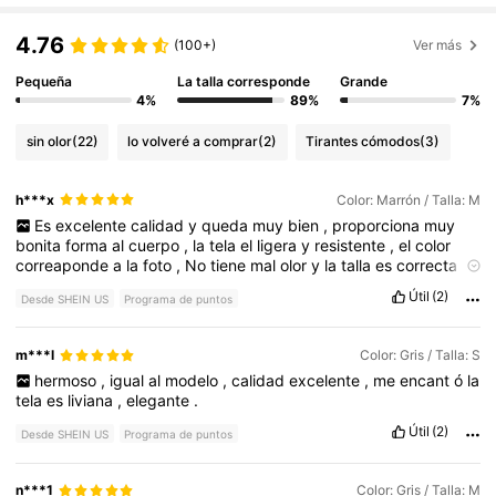
4.76
(100+)
Ver más
Pequeña
La talla corresponde
Grande
4%
89%
7%
sin olor
(22)
lo volveré a comprar
(2)
Tirantes cómodos
(3)
h***x
Color: Marrón / Talla: M
Es
excelente
calidad
y
queda
muy
bien
,
proporciona
muy
bonita
forma
al
cuerpo
,
la
tela
el
ligera
y
resistente
,
el
color
correaponde
a
la
foto
,
No
tiene
mal
olor
y
la
talla
es
correcta
.
Ped
í
M
y
me
queda
perfecto
,
De
largo
tambien
esta
muy
bien
,
Útil
(2)
Desde SHEIN US
Programa de puntos
volvere
a
pedir
en
color
negro
y
misma
talla
.
m***l
Color: Gris / Talla: S
hermoso
,
igual
al
modelo
,
calidad
excelente
,
me
encant
ó
la
tela
es
liviana
,
elegante
.
Útil
(2)
Desde SHEIN US
Programa de puntos
n***1
Color: Gris / Talla: M