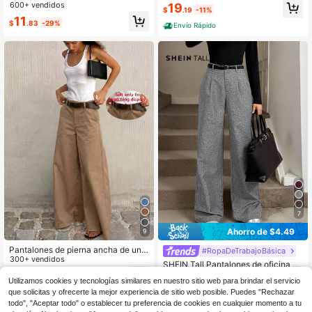
ara mujer, ropa de vacaciones de ot
600+ vendidos
19
jer de pierna ancha, pantalones for
$
.19
-11%
oño para mujer, mujer pequeña
males de cintura alta de pierna anc
11
$
.83
-29%
Envío Rápido
ha para mujer, pantalones casuales
de negocios de pierna ancha para
mujer en color gris
7
Ahorro de $4.49
9
Pantalones de pierna ancha de unic
#RopaDeTrabajoBásica
olor casual y versátil para uso diario
300+ vendidos
SHEIN Tall Pantalones de oficina el
para mujeres
17
egantes de invierno gris para mujer
500+ vendidos
$
.89
-11%
Utilizamos cookies y tecnologías similares en nuestro sitio web para brindar el servicio
es maestras, pantalones de pierna a
14
$
.10
-24%
que solicitas y ofrecerte la mejor experiencia de sitio web posible. Puedes "Rechazar
ncha con cintura alta y pliegues do
blados con bolsillos, pantalones hol
todo", "Aceptar todo" o establecer tu preferencia de cookies en cualquier momento a tu