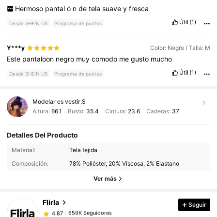
Hermoso
pantal
ó
n
de
tela
suave
y
fresca
Útil
(1)
Desde SHEIN US
Programa de puntos
Y***y
Color: Negro / Talla: M
Este
pantaloon
negro
muy
comodo
me
gusto
mucho
Útil
(1)
Desde SHEIN US
Programa de puntos
Modelar es vestir:
S
Altura:
66.1
Busto:
35.4
Cintura:
23.6
Caderas:
37
Detalles Del Producto
Material:
Tela tejida
659K Seguidores
4.87
Composición:
78% Poliéster, 20% Viscosa, 2% Elastano
Ver más
659K Seguidores
4.87
Flirla
Seguir
659K Seguidores
4.87