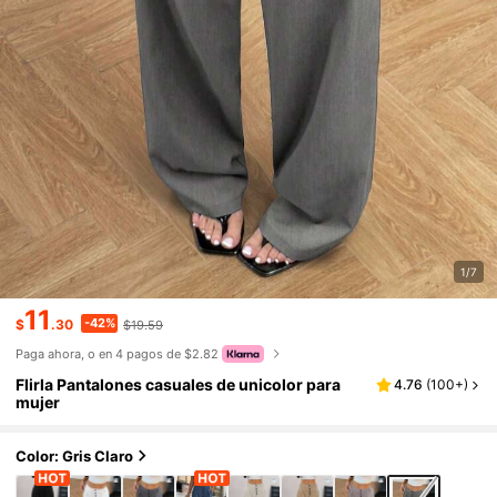
1/7
11
-42%
$
.30
$19.59
Paga ahora, o en 4 pagos de $2.82
Flirla Pantalones casuales de unicolor para
4.76
(
100+
)
mujer
Color: Gris Claro