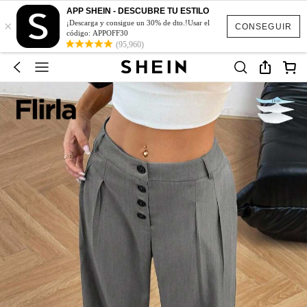
APP SHEIN - DESCUBRE TU ESTILO
×
¡Descarga y consigue un 30% de dto.!Usar el
CONSEGUIR
código: APPOFF30
(95,960)