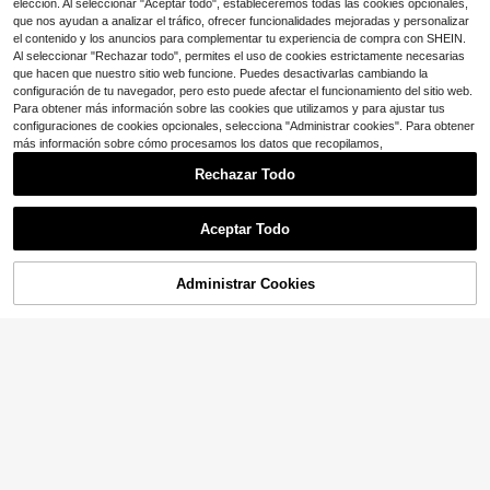
gados y sueltos de estilo profesiona
elección. Al seleccionar "Aceptar todo", estableceremos todas las cookies opcionales,
l de negocios, para mujeres altas
que nos ayudan a analizar el tráfico, ofrecer funcionalidades mejoradas y personalizar
el contenido y los anuncios para complementar tu experiencia de compra con SHEIN.
Al seleccionar "Rechazar todo", permites el uso de cookies estrictamente necesarias
que hacen que nuestro sitio web funcione. Puedes desactivarlas cambiando la
Mostrar artículos similares con stock
Ver todo
configuración de tu navegador, pero esto puede afectar el funcionamiento del sitio web.
Para obtener más información sobre las cookies que utilizamos y para ajustar tus
configuraciones de cookies opcionales, selecciona "Administrar cookies". Para obtener
más información sobre cómo procesamos los datos que recopilamos,
Rechazar Todo
Aceptar Todo
Lo sentimos, este producto está agotado.
4
7
Ahorro de $4.58
Administrar Cookies
AGOTADO
Ahorro de $4.62
SHEIN PETITE
SHEIN PETITE Pantalones casuales
Pantalones acampanados de cintur
básicos sueltos de pierna ancha co
700+ vendidos
a alta negros para mujer, detalle de
500+ vendidos
n pliegues de unicolor y cintura alta
costura frontal, cierre con botón, tel
11
11
$
.11
-29%
$
.27
-29%
para mujer, invierno y primavera, pa
a elástica, por favor use ropa interio
ra mujeres de talla pequeña
r color nude blanco