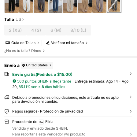
Talla
US
2
(XS)
4
(S)
6
(M)
8/10
(L)
Guía de Tallas
Verificar mi tamaño
¿No es tu talla? Dinos
Envío a
United States
Envío gratis(Pedidos ≥ $15.00)
500 puntos SHEIN si llega tarde
Entrega estimada:
Ago 14 - Ago
20,
85.11% son ≤
8
días hábiles
Debido a promociones o liquidaciones, este artículo no es apto
para devolución ni cambio.
Pagos seguros · Protección de privacidad
Procedente de
Flirla
Vendido y enviado desde SHEIN.
Para reportar a este vendedor y/o producto