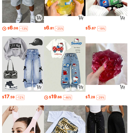
6
6
5
$
.06
$
.81
$
.67
-13%
-25%
-19%
17
19
1
$
.59
$
.66
$
.28
-12%
-46%
-29%