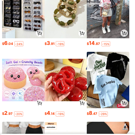
6
3
14
$
.04
$
.91
$
.87
-24%
-19%
-15%
2
4
8
$
.97
$
.14
$
.47
-20%
-19%
-29%