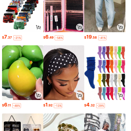
7
6
19
$
.37
$
.49
$
.58
-21%
-58%
-41%
6
1
4
$
.11
$
.92
$
.32
-48%
-13%
-29%