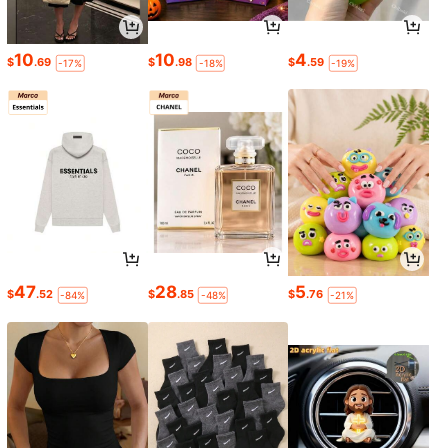
10
10
4
$
.69
$
.98
$
.59
-17%
-18%
-19%
47
28
5
$
.52
$
.85
$
.76
-84%
-48%
-21%