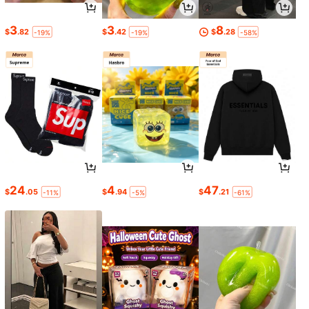
3
3
8
$
.82
$
.42
$
.28
-19%
-19%
-58%
24
4
47
$
.05
$
.94
$
.21
-11%
-5%
-61%