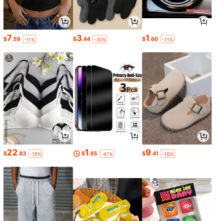
7
3
1
$
.59
$
.44
$
.60
-11%
-30%
-11%
22
1
9
$
.83
$
.65
$
.41
-18%
-47%
-16%