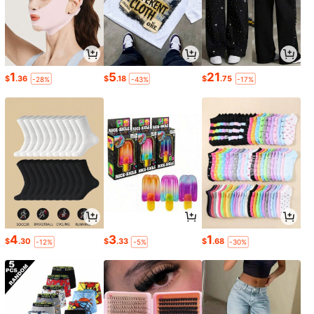
1
5
21
$
.36
$
.18
$
.75
-28%
-43%
-17%
4
3
1
$
.30
$
.33
$
.68
-12%
-5%
-30%