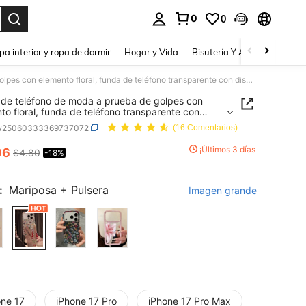
0
0
a. Press Enter to select.
pa interior y ropa de dormir
Hogar y Vida
Bisutería Y Accesorios
Be
Funda de teléfono de moda a prueba de golpes con elemento floral, funda de teléfono transparente con diseño de tulipán a prueba de golpes y protectora, compatible con iPhone 17 16 15 14 13 12 Pro Max Plus 11, regalo de cumpleaños de primavera, fiesta
de teléfono de moda a prueba de golpes con
to floral, funda de teléfono transparente con
 de tulipán a prueba de golpes y protectora,
w25060333369737072
(16 Comentarios)
ible con iPhone 17 16 15 14 13 12 Pro Max Plus
galo de cumpleaños de primavera, fiesta
¡Últimos 3 días
96
$4.80
-18%
ICE AND AVAILABILITY
:
Mariposa + Pulsera
Imagen grande
one 17
iPhone 17 Pro
iPhone 17 Pro Max