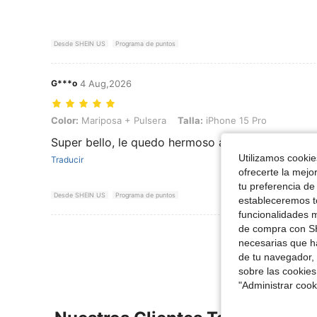
Desde SHEIN US
Programa de puntos
G***o
4 Aug,2026
Color: Mariposa + Pulsera, Talla: iPhone 15 Pro
Color:
Mariposa + Pulsera
Talla:
iPhone 15 Pro
Super bello, le quedo hermoso a mi telefono.
Utilizamos cookies
Traducir
ofrecerte la mejo
tu preferencia de
Desde SHEIN US
Programa de puntos
estableceremos to
funcionalidades m
de compra con SH
Ver Más Re
necesarias que h
de tu navegador, 
sobre las cookies
"Administrar coo