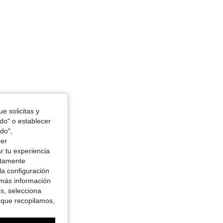
4.89
1.9K
54K
4.89
1.9K
54K
e solicitas y
odo" o establecer
do",
cer
r tu experiencia
ctamente
la configuración
 más información
es, selecciona
 que recopilamos,