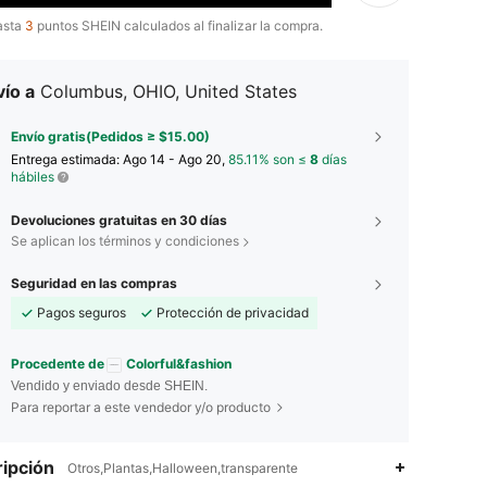
asta
3
puntos SHEIN calculados al finalizar la compra.
ío a
Columbus, OHIO, United States
Envío gratis(Pedidos ≥ $15.00)
Entrega estimada:
Ago 14 - Ago 20,
85.11% son ≤
8
días
hábiles
Devoluciones gratuitas en 30 días
Se aplican los términos y condiciones
Seguridad en las compras
Pagos seguros
Protección de privacidad
Procedente de
Colorful&fashion
Vendido y enviado desde SHEIN.
Para reportar a este vendedor y/o producto
ipción
Otros,Plantas,Halloween,transparente
4.89
1.9K
54K