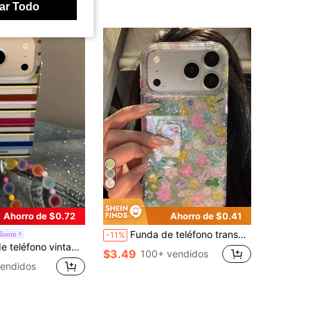
ar Todo
Ahorro de $0.72
Ahorro de $0.41
Funda de teléfono transparente con diseño floral colorido y brillante de dopamina compatible con iPhone 17 Pro Max, 17 Pro, 16 Pro Max, 17 Air, 14 Pro, 13, 12 Pro, 15 Plus, 11, 13, cubierta trasera suave y clara con purpurina
Bloom
-11%
con Apple 17 Pro Max, 17 New, 16, 15, 16 Pro, 14, 13, funda protectora a prueba de golpes con cobertura completa para mujer con cadena
$3.49
100+ vendidos
endidos