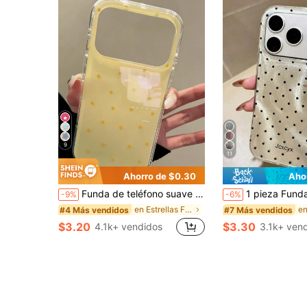
9
11
Ahorro de $0.30
Aho
Funda de teléfono suave de gel con elementos de estrella amarilla brillante de moda Y2K, compatible con iPhone 17Pro Max, 17Pro, 17Air, 17, 15, 16 Pro Max, 14 Pro, 13, 12, 11, regalo de cumpleaños
1 pieza Funda de teléfono IMD brillante con lentejuelas asimétricas y efecto de ondas de agua, compatible con iPhone 17 Pro Max 17 Pro 16 Pro Max 15 Pro
-9%
-6%
en Estrellas Fundas para teléfonos
#4 Más vendidos
#7 Más vendidos
$3.20
$3.30
4.1k+ vendidos
3.1k+ ven