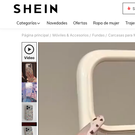
S
Use up 
Categorías
Novedades
Ofertas
Ropa de mujer
Traje
Página principal
Móviles & Accesorios
Fundas
Carcasas para 
/
/
/
Video