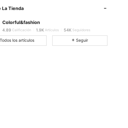
 La Tienda
4.89
1.9K
54K
Colorful&fashion
4.89
1.9K
54K
Calificación
Artículos
Seguidores
Todos los artículos
Seguir
4.89
1.9K
54K
4.89
1.9K
54K
4.89
1.9K
54K
4.89
1.9K
54K
4.89
1.9K
54K