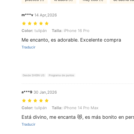
m***v
14 Apr,2026
Color: tulipán, Talla: iPhone 16 Pro
Color:
tulipán
Talla:
iPhone 16 Pro
Me encanto, es adorable. Excelente compra
Traducir
Desde SHEIN US
Programa de puntos
a***9
30 Jan,2026
Color: tulipán, Talla: iPhone 14 Pro Max
Color:
tulipán
Talla:
iPhone 14 Pro Max
Está divino, me encanta 😻, es más bonito en pe
Traducir