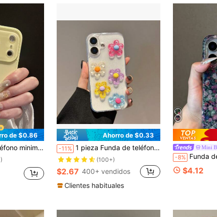
rro de $0.86
Ahorro de $0.33
icolor linda & elegante compatible con 17 Pro Max, 16 Pro Max, 17 Pro, 15 Pro Max, 14 Pro Max, 13 Pro Max, regalo de primavera para mamá, regalo de cumpleaños, aniversario, boda, estética
1 pieza Funda de teléfono de resina epoxi con flores de 5 colores de lujo, compatible con Apple 17/AIR16/15/14/13/12/11/Promax/Pro/Plus, funda protectora a prueba de golpes
Mini 
-11%
Funda de teléfono con diseño floral vintage fresco de pantalla completa
-8%
)
(100+)
$4.12
$2.67
400+ vendidos
Clientes habituales