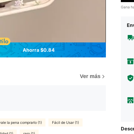
Gana h
Env
Ahorra $0.84
Ver más
vale la pena comprarlo (1)
Fácil de Usar (1)
Descr
idad (1)
raro (1)