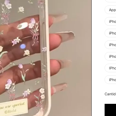
Appl
iPh
iPh
iPh
iPh
IPh
iPh
Cantid