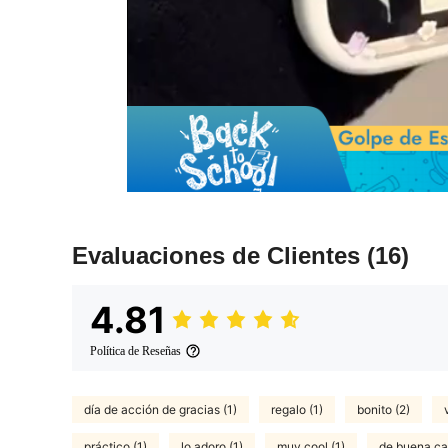
Evaluaciones de Clientes
(16)
4.81
Política de Reseñas
día de acción de gracias (1)
regalo (1)
bonito (2)
práctico (1)
lo adoro (1)
muy cool (1)
de buena cal