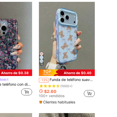
16
Ahorro de $0.38
Ahorro de $0.40
Funda de teléfono suave y linda con oso azul claro y corbata de moño, compatible con iPhone 16, 15, 14, 13, 12 Pro Max, 11, estilo coreano lindo a prueba de golpes con marco transparente de cobertura completa y protección elevada para la cámara, regalo para niñas, compatible con iPhone 17/17 Pro/17 Pro Max/17 Air, regalo del Día de San Valentín, compatible con iPhone 17 Pro Max, compatible con iPhone 13, compatible con iPhone 15, compatible con iPhone 16
Bloom
-13%
 con purpurina, compatible con iPhone 17 Pro Max, 14, 17 Pro, 15, 16 Pro Max, cobertura completa, protector anti-caídas con purpurina
(1000+)
$2.60
100+ vendidos
Clientes habituales