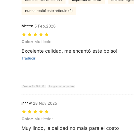
nunca recibí este artículo (2)
M***n
5 Feb,2026
Color: Multicolor
Color:
Multicolor
Excelente calidad, me encantó este bolso!
Traducir
Desde SHEIN US
Programa de puntos
j***w
28 Nov,2025
Color: Multicolor
Color:
Multicolor
Muy lindo, la calidad no mala para el costo