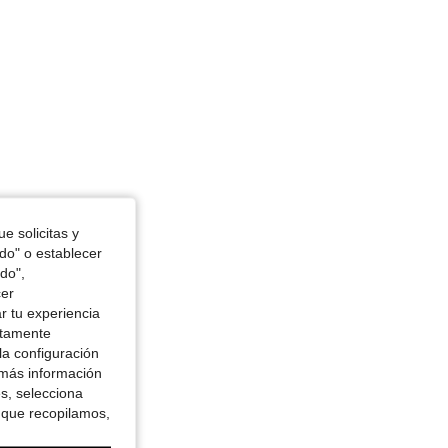
e solicitas y
odo" o establecer
do",
cer
r tu experiencia
ctamente
la configuración
 más información
es, selecciona
 que recopilamos,