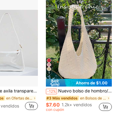
9
Ahorro de $1.00
rente de PVC para mujer, moda para salidas diarias
Nuevo bolso de hombro/mano de malla de albaricoque calado con diseño abierto único y de moda, perfecto para el trayecto diario o salidas a la playa en vacaciones. Ideal para compras, viajes y uso casual.
-12%
en Ofertas de nueva llegada Bolsos De Hombro De Mu
en Bolsos de crochet Bolsos De Hombro De Mujer
os
#3 Más vendidos
$7.60
1.2k+ vendidos
 vendidos
con cupón