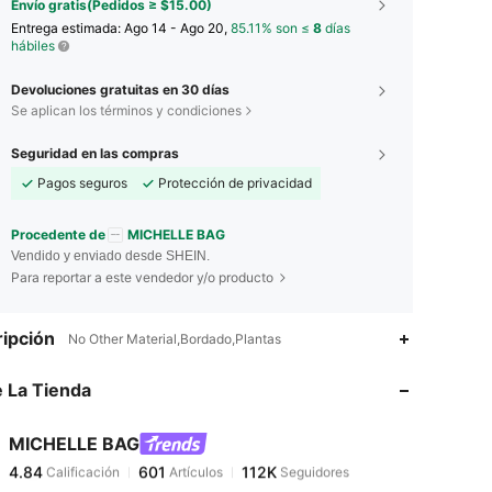
Envío gratis(Pedidos ≥ $15.00)
Entrega estimada:
Ago 14 - Ago 20,
85.11% son ≤
8
días
hábiles
Devoluciones gratuitas en 30 días
Se aplican los términos y condiciones
Seguridad en las compras
Pagos seguros
Protección de privacidad
Procedente de
MICHELLE BAG
Vendido y enviado desde SHEIN.
Para reportar a este vendedor y/o producto
4.84
601
112K
ipción
No Other Material,Bordado,Plantas
 La Tienda
4.84
601
112K
MICHELLE BAG
4.84
601
112K
Calificación
Artículos
Seguidores
a***e
pagó
Hace 17 horas