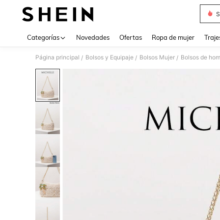
S
Use up 
Categorías
Novedades
Ofertas
Ropa de mujer
Traje
Página principal
Bolsos y Equipaje
Bolsos Mujer
Bolsos de hom
/
/
/