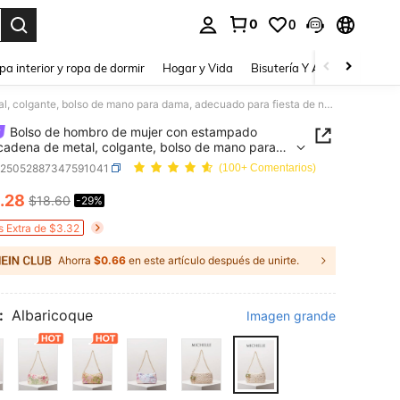
0
0
a. Press Enter to select.
pa interior y ropa de dormir
Hogar y Vida
Bisutería Y Accesorios
Be
Bolso de hombro de mujer con estampado floral, cadena de metal, colgante, bolso de mano para dama, adecuado para fiesta de noche, baile de graduación, boda, cartera elegante de mujer, regalo para mujer
Bolso de hombro de mujer con estampado
, cadena de metal, colgante, bolso de mano para
adecuado para fiesta de noche, baile de
g25052887347591041
(100+ Comentarios)
ción, boda, cartera elegante de mujer, regalo
ujer
.28
$18.60
-29%
ICE AND AVAILABILITY
s Extra de $3.32
Ahorra
$0.66
en este artículo después de unirte.
:
Albaricoque
Imagen grande