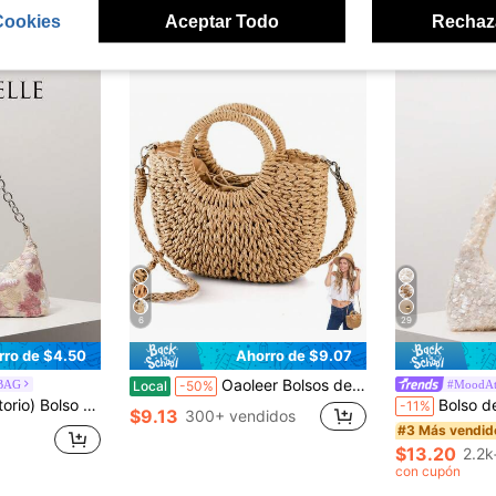
ron
Cookies
Aceptar Todo
Rechaz
6
29
rro de $4.50
Ahorro de $9.07
Oaoleer Bolsos de hombro para mujer
BAG
#MoodAt
Local
-50%
ta de Noche, Atuendo de Fiesta, Bolso de Baile, Accesorios de Baile, Suministros de Boda, Cartera Elegante para Mujer, Regalo para Mujer
Bolso de hombro, Bolso con lentejuelas, Bolso de mujer, Noche,
-11%
$9.13
300+ vendidos
#3 Más vendid
$13.20
2.2k
con cupón