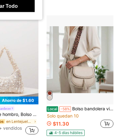
ar Todo
Ahorro de $1.60
Bolso bandolera vintage trenzado estilo silla de montar con correa bohemia y detalle de borlas, bolso de hombro de múltiples bolsillos para camping, senderismo, viajes y uso diario
ardecer
Local
-58%
 Atuendo de fiesta, Accesorio para fiesta de baile, Suministros de boda, Suministros de boda, Cartera elegante de mujer, Regalo
Solo quedan 10
en Lentejuelas aún Bolsas
os
$11.30
+ vendidos
4-5 días hábiles