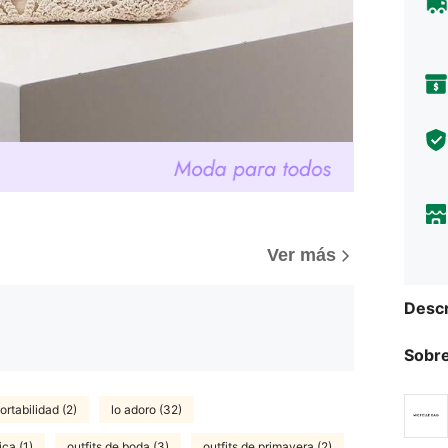
Ver más
Descr
Sobre
rtabilidad (2)
lo adoro (32)
ica (1)
outfits de boda (3)
outfits de primavera (2)