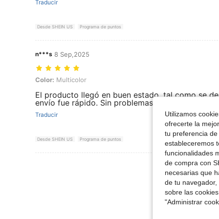
Traducir
Desde SHEIN US
Programa de puntos
n***s
8 Sep,2025
Color: Multicolor
Color:
Multicolor
El producto llegó en buen estado, tal como se des
envío fue rápido. Sin problemas hasta ahora, lo 
Utilizamos cookies
Traducir
ofrecerte la mejo
tu preferencia de
Desde SHEIN US
Programa de puntos
estableceremos to
funcionalidades m
de compra con SH
Ver Más Re
necesarias que h
de tu navegador, 
sobre las cookies
"Administrar coo