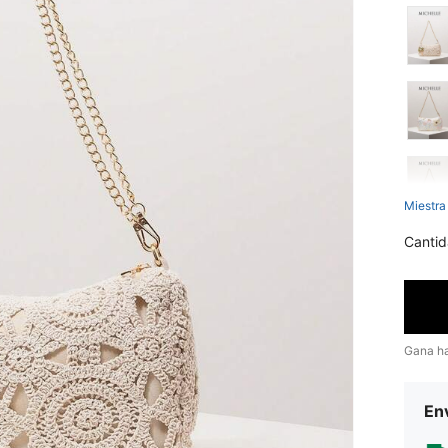
Miestra
Cantid
Gana h
Env