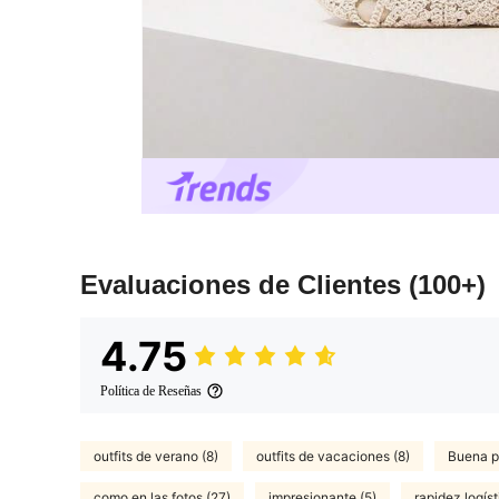
Evaluaciones de Clientes
(100+)
4.75
Política de Reseñas
outfits de verano (8)
outfits de vacaciones (8)
Buena po
como en las fotos (27)
impresionante (5)
rapidez logíst