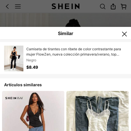
Similar
Camiseta de tirantes con ribete de color contrastante para
mujer FlowZen, nueva colección primavera/verano, top
deportivo con ajuste ceñido y estilo Y2K, elegante y chic,
Negro
adecuado para uso diario, casual, streetwear, citas, fiestas,
$8.49
festivales de música, vuelta al cole, actividades al aire libre,
yoga, San Valentín
Artículos similares