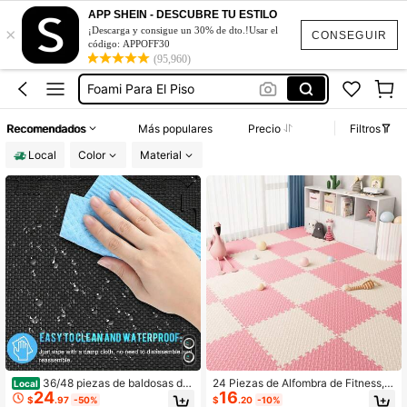
Piso De Espuma
APP SHEIN - DESCUBRE TU ESTILO
×
Tapete De Fomi
¡Descarga y consigue un 30% de dto.!Usar el
CONSEGUIR
código: APPOFF30
Foami Para El Piso
(95,960)
Lipo Foam
Foam Para Piso
Recomendados
Más populares
Precio
Filtros
Piso De Espuma
Local
Color
Material
Tapete De Fomi
36/48 piezas de baldosas de
24 Piezas de Alfombra de Fitness, A
Local
24
16
espuma entrelazables de 12" x 12"
lfombra de Espuma Interconectada
$
.97
-50%
$
.20
-10%