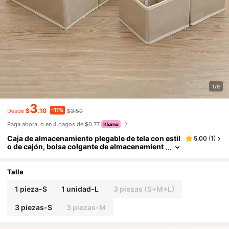
1/9
3
-11%
$
.10
$3.50
Desde
Paga ahora, o en 4 pagos de $0.77
Caja de almacenamiento plegable de tela con estil
5.00
(
1
)
o de cajón, bolsa colgante de almacenamient
o para armario, caja de almacenamiento multi
usos con divisor, accesorios de ropa, organizaci
ón del dormitorio, decoración del hogar, solución
Talla
de almacenamiento
1 pieza-S
1 unidad-L
3 piezas (S+M+L)
3 piezas-S
3 piezas-M