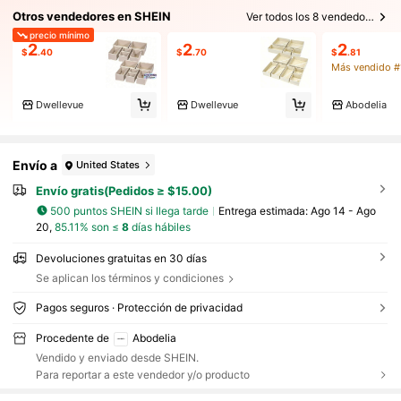
Otros vendedores en SHEIN
Ver todos los 8 vendedores
precio mínimo
2
2
2
$
.40
$
.70
$
.81
Más vendido #
Dwellevue
Dwellevue
Abodelia
Envío a
United States
Envío gratis(Pedidos ≥ $15.00)
500 puntos SHEIN si llega tarde
Entrega estimada:
Ago 14 - Ago
20,
85.11% son ≤
8
días hábiles
Devoluciones gratuitas en 30 días
Se aplican los términos y condiciones
Pagos seguros · Protección de privacidad
Procedente de
Abodelia
Vendido y enviado desde SHEIN.
Para reportar a este vendedor y/o producto