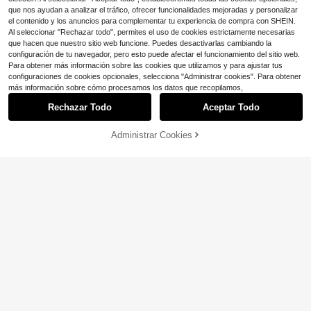
que nos ayudan a analizar el tráfico, ofrecer funcionalidades mejoradas y personalizar
el contenido y los anuncios para complementar tu experiencia de compra con SHEIN.
Al seleccionar "Rechazar todo", permites el uso de cookies estrictamente necesarias
que hacen que nuestro sitio web funcione. Puedes desactivarlas cambiando la
configuración de tu navegador, pero esto puede afectar el funcionamiento del sitio web.
Para obtener más información sobre las cookies que utilizamos y para ajustar tus
configuraciones de cookies opcionales, selecciona "Administrar cookies". Para obtener
más información sobre cómo procesamos los datos que recopilamos,
Rechazar Todo
Aceptar Todo
Administrar Cookies
AÑADIR A LA BOLSA
¡11% DE DESCUENTO!
1 pieza Juego de cajas de almacen
4
amiento plegables - Organizador m
Set de 5 bolsas de almacenamiento
$
.73
-32%
ultifuncional para guardar ropa, jug
3
para prendas de vestir de viaje y ho
$
.10
-9%
uetes y otros artículos
gar de tamaño extra grande de 60*1
40cm, 5 fundas antipolvo plegables
y semi-transparentes para abrigos/t
rajes de talla extra larga, adecuada
s para el armario de otoño/invierno