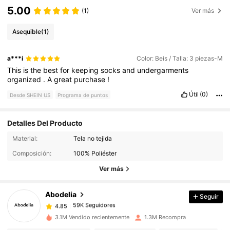
5.00
(1)
Ver más
Asequible
(1)
a***i
Color: Beis / Talla: 3 piezas-M
This
is
the
best
for
keeping
socks
and
undergarments
organized
.
A
great
purchase
!
Útil
(0)
Desde SHEIN US
Programa de puntos
Detalles Del Producto
Material:
Tela no tejida
59K Seguidores
4.85
Composición:
100% Poliéster
Ver más
59K Seguidores
4.85
Abodelia
Seguir
59K Seguidores
4.85
3.1M Vendido recientemente
1.3M Recompra