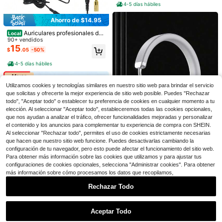
4-5 días hábiles
Ahorro de $8.80
Ahorro de $14.95
Auriculares de última generac
Local
Auriculares profesionales de
Local
ión 2025, auriculares intrauriculares
#7 Más vendidos
en 0~12 USD Auriculares inalámbricos
estudio para grabación audio con c
90+ vendidos
- Diseño compacto y portátil, cance
400+ vendidos
able de 3.5mm, auriculares Hifi de
15
lación de ruido inteligente, auricular
$
.05
-50%
5
monitores para computadora, músi
$
.00
-64%
es estéreo inalámbricos HiFi, auricu
Ahorro de $9.85
ca y DJ
lares inalámbricos con cancelación
4-5 días hábiles
de ruido y micrófono integrado, auri
Auriculares de juego GX10 multiuso
culares deportivos portátiles, un reg
s de estilo práctico y de moda, un é
200+ vendidos
(1000+)
alo creativo adecuado para mujeres
xito de
Utilizamos cookies y tecnologías similares en nuestro sitio web para brindar el servicio
12
y niñas
$
.65
-44%
que solicitas y ofrecerte la mejor experiencia de sitio web posible. Puedes "Rechazar
todo", "Aceptar todo" o establecer tu preferencia de cookies en cualquier momento a tu
elección. Al seleccionar "Aceptar todo", estableceremos todas las cookies opcionales,
que nos ayudan a analizar el tráfico, ofrecer funcionalidades mejoradas y personalizar
el contenido y los anuncios para complementar tu experiencia de compra con SHEIN.
Al seleccionar "Rechazar todo", permites el uso de cookies estrictamente necesarias
que hacen que nuestro sitio web funcione. Puedes desactivarlas cambiando la
Ahorro de $12.59
configuración de tu navegador, pero esto puede afectar el funcionamiento del sitio web.
Para obtener más información sobre las cookies que utilizamos y para ajustar tus
Auriculares inalámbricos de e
Local
configuraciones de cookies opcionales, selecciona "Administrar cookies". Para obtener
stilo de simplicidad avanzada y fre
50+ vendidos
sca, con larga duración de la baterí
más información sobre cómo procesamos los datos que recopilamos,
8
$
.71
-59%
a, diseño ajustable Over-Ear, ideal
Rechazar Todo
para música, deportes, juegos - Co
4-5 días hábiles
ntrol de volumen con botón, carga
7
Mostrar artículos similares con stock
Ver todo
Tipo-C, batería de polímero de litio
Ahorro de $0.59
Ahorro de $20.76
recargable
Aceptar Todo
Lo sentimos, este producto está agotado.
Auriculares intrauditivos con cable,
Auriculares supraaurales pre
Lenovo
Local