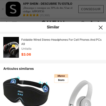
APP SHEIN - DESCUBRE TU ESTILO
×
¡Descarga y consigue un 30% de dto.!Usar el
CONSEGUIR
código: APPOFF30
(95,960)
Similar
Foldable Wired Stereo Headphones For Cell Phones And PCs
A9
Unitalla
$3.06
Artículos similares