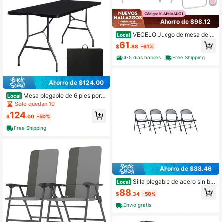
Ahorro de $98.12
VECELO Juego de mesa de c
Local
artas plegable de 5 piezas con 4 sill
61
$
.88
-61%
as plegables tapizadas, juego de m
esa de comedor portátil para el hog
4-5 días hábiles
Free Shipping
ar, camping, fiesta, picnic & sala de
juegos
Ahorro de $124.00
Mesa plegable de 6 pies portá
Local
til de plástico resistente plegable a l
Solo quedan 10
a mitad de 6 pies mesa plegable de
124
utilidad para comedor interior y exte
$
.00
-50%
rior con asa de transporte para cam
Free Shipping
ping, picnic y fiesta, color negro
Ahorro de $88.46
Silla plegable de acero sin bra
Local
zos, soporta hasta 275 lb, negra, res
88
$
.34
-50%
paldo negro, base negra, 4/cartón
Envío gratis