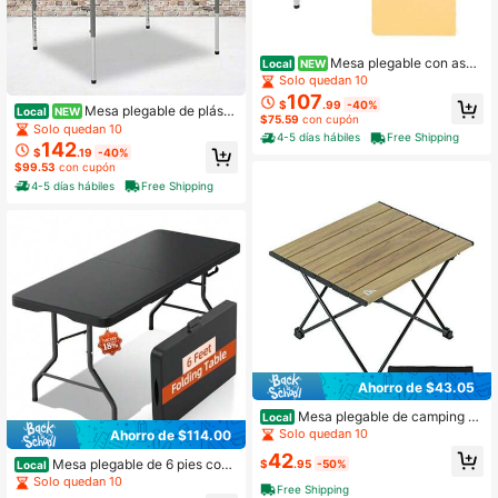
Mesa plegable con asa
Local
NEW
de transporte, mesa de plástico port
Solo quedan 10
átil plegable a la mitad, mesa rectan
107
$
.99
-40%
gular plegable para interiores/exteri
Mesa plegable de plásti
Local
NEW
$75.59
con cupón
ores en hermoso color amarillo
co blanco granito con altura ajustab
Solo quedan 10
4-5 días hábiles
Free Shipping
le de 2.79 pies cuadrados
142
$
.19
-40%
$99.53
con cupón
4-5 días hábiles
Free Shipping
Ahorro de $43.05
Mesa plegable de camping ult
Local
raligera y compacta con bolsa de tr
Solo quedan 10
Ahorro de $114.00
ansporte - S
42
Mesa plegable de 6 pies con
$
.95
-50%
Local
asa de transporte: Mesa plegable p
Solo quedan 10
Free Shipping
ortátil de alta resistencia y grosor m