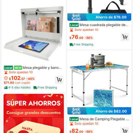
Ahorro de $76.00
Mesa cuadrada plegable de c
Local
amping con bolsa de transporte, me
Solo quedan 10
sa cuadrada de aluminio ligera y aju
76
stable para exteriores, camping, pic
$
.00
-50%
nic, patios traseros, barbacoa
Free Shipping
Mesa plegable y banco
Local
NEW
de trabajo montado en la pared con
Solo quedan 10
cerradura de llave, escritorio flotant
102
$
.57
-40%
e para espacios pequeños, escritori
$71.80
con cupón
o plegable para oficina en casa, est
4-5 días hábiles
Free Shipping
antería ahorradora de espacio para
lavandería, beige
Ahorro de $82.00
Mesa de Camping Plegable d
Local
e 4 Pies, Mesa Grande Portátil de Al
Solo quedan 10
uminio con Altura Ajustable, Mesa d
82
e Picnic Plegable y Ligera con Asa
$
.00
-50%