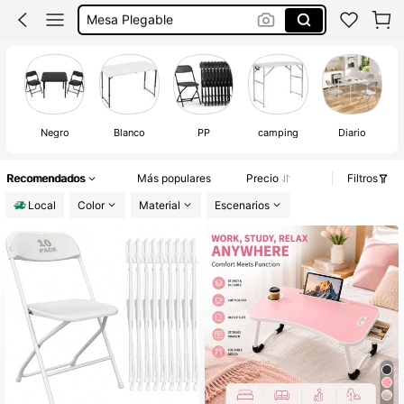
Mesas
Sillas Plegables
Mesas Para Fiesta
Sillas Para Fiestas
Negro
Blanco
PP
camping
Diario
Recomendados
Más populares
Precio
Filtros
Local
Color
Material
Escenarios