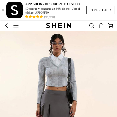
APP SHEIN - DESCUBRE TU ESTILO
×
¡Descarga y consigue un 30% de dto.!Usar el
CONSEGUIR
código: APPOFF30
(95,960)