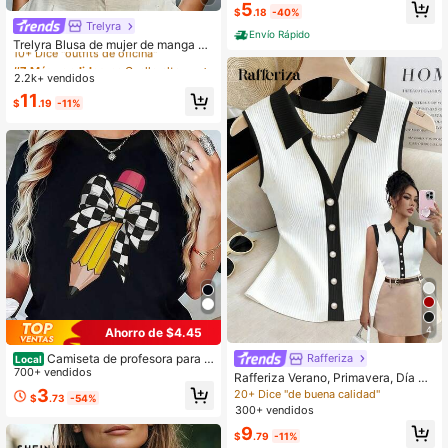
5
de jardín de infantes con gráfico de
$
.18
-40%
manzana sonriente, crayón y lápiz,
Trelyra
#7 Más vendidos
en Cuello alto Tops, blusas y camisetas de mujer
Envío Rápido
ropa gráfica
10+ Dice "outfits de oficina"
Trelyra Blusa de mujer de manga de
murciélago con bolsillo frontal y bot
#7 Más vendidos
#7 Más vendidos
en Cuello alto Tops, blusas y camisetas de mujer
en Cuello alto Tops, blusas y camisetas de mujer
ones para uso diario en verano
2.2k+ vendidos
10+ Dice "outfits de oficina"
10+ Dice "outfits de oficina"
#7 Más vendidos
en Cuello alto Tops, blusas y camisetas de mujer
11
$
.19
-11%
10+ Dice "outfits de oficina"
4
Ahorro de $4.45
Camiseta de profesora para m
Rafferiza
Local
ujer - Top negro de cuello redondo,
700+ vendidos
Rafferiza Verano, Primavera, Día de
suave y transpirable con estampad
San Valentín, Romántico, Cita, Play
3
20+ Dice "de buena calidad"
$
.73
-54%
o de lápiz amarillo
a, Boda, Cumpleaños, Salida, Elega
300+ vendidos
nte, Casual, Vacaciones, Top de Tir
9
antes de Mujer con Cuello de Solap
$
.79
-11%
a sin Mangas Acanalado Ajustado p