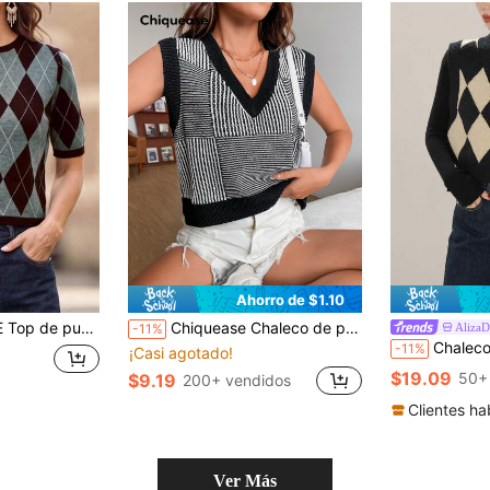
Ahorro de $1.10
redondo y diseño de rejilla de diamantes para mujer
Chiquease Chaleco de punto con patrón de rayas
Aliza
-11%
Chaleco de punto con cuello en V y esta
-11%
¡Casi agotado!
$19.09
50+
$9.19
200+ vendidos
Clientes ha
Ver Más