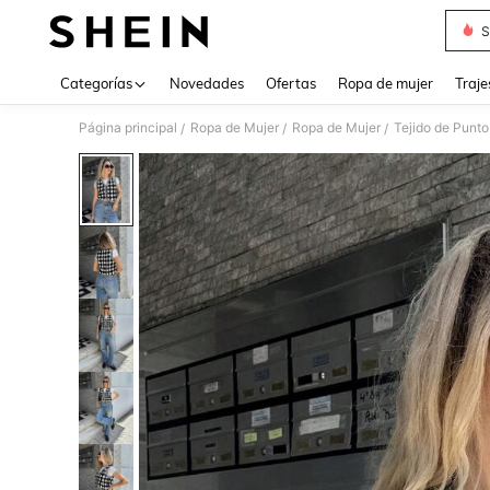
S
Use up 
Categorías
Novedades
Ofertas
Ropa de mujer
Traje
Página principal
Ropa de Mujer
Ropa de Mujer
Tejido de Punto
/
/
/