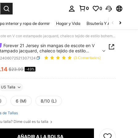
0
0
a. Press Enter to select.
pa interior y ropa de dormir
Hogar y Vida
Bisutería Y Accesorios
Be
Forever 21 Jersey sin mangas de escote en V con estampado jacquard, chaleco tejido de estilo bohemio, otoño e invierno
Forever 21 Jersey sin mangas de escote en V
tampado jacquard, chaleco tejido de estilo
o, otoño e invierno
z2406072521307124
(3 Comentarios)
.14
$23.99
-49%
ICE AND AVAILABILITY
US Talla
)
6 (M)
8/10 (L)
a de Tallas
u talla? Dime cuál es tu talla
AÑADIR A LA BOLSA