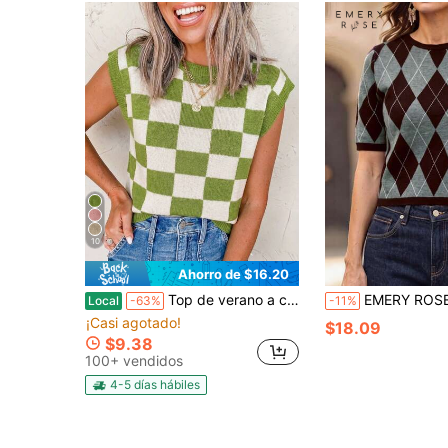
10
Ahorro de $16.20
Top de verano a cuadros con mangas murciélago para mujer, jersey ligero de punto con cuello redondo y bloques de color, ideal para vacaciones en la playa (verde), tops para salir, estilo casual de negocios para mujer.
EMERY ROSE Top de punto casual de manga corta con cuello 
Local
-63%
-11%
¡Casi agotado!
$18.09
$9.38
100+ vendidos
4-5 días hábiles