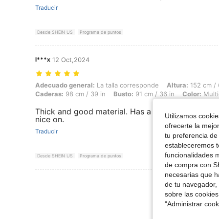
Traducir
Desde SHEIN US
Programa de puntos
l***x
12 Oct,2024
Adecuado general: La talla corresponde, Altura: 152 cm / 60 in, Peso: 
Adecuado general:
La talla corresponde
Altura:
152 cm / 
Caderas:
98 cm / 39 in
Busto:
91 cm / 36 in
Color:
Multi
Thick and good material. Has a slight smell. I siz
Utilizamos cookies
nice on.
ofrecerte la mejo
Traducir
tu preferencia de
estableceremos to
funcionalidades m
Desde SHEIN US
Programa de puntos
de compra con SH
necesarias que h
de tu navegador, 
sobre las cookies
"Administrar coo