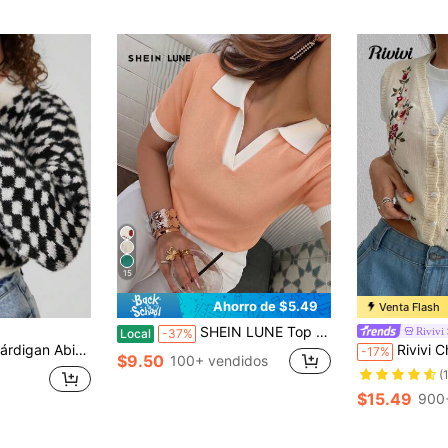
15
Ahorro de $5.49
Venta Flash
SHEIN LUNE Top de punto ajustado de manga corta con cuello polo, estilo casual simple con bloques de color, adecuado para uso diario, vacaciones de verano, primavera, elegante top de punto casual versátil de manga corta con cuello vuelto para mujer, verano, salidas, playa, primavera, vacaciones
Rivivi
Local
-37%
 Mujer Con Patrón De Diamante
Rivivi Chaleco d
-17%
$9.50
100+ vendidos
(
$15.49
900