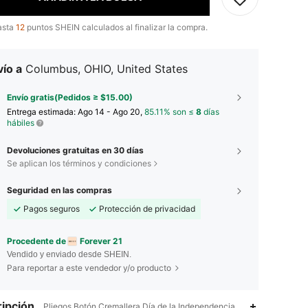
asta
12
puntos SHEIN calculados al finalizar la compra.
ío a
Columbus, OHIO, United States
Envío gratis(Pedidos ≥ $15.00)
Entrega estimada:
Ago 14 - Ago 20,
85.11% son ≤
8
días
hábiles
Devoluciones gratuitas en 30 días
Se aplican los términos y condiciones
Seguridad en las compras
Pagos seguros
Protección de privacidad
Procedente de
Forever 21
Vendido y enviado desde SHEIN.
Para reportar a este vendedor y/o producto
ipción
Pliegos,Botón,Cremallera,Día de la Independencia,Elástico Alto