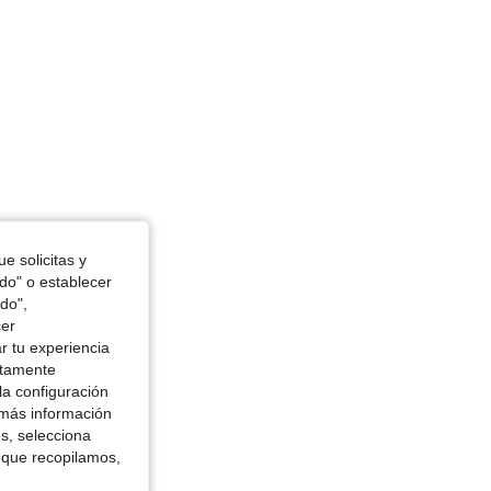
, Color: Multicolor, Talla: L
e solicitas y
odo" o establecer
do",
cer
r tu experiencia
ctamente
la configuración
 más información
es, selecciona
 que recopilamos,