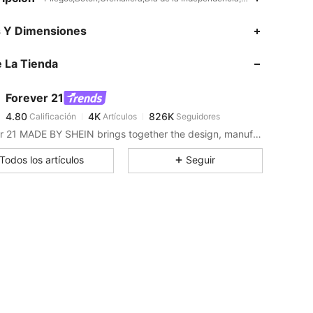
4.80
4K
826K
s Y Dimensiones
 La Tienda
4.80
4K
826K
Forever 21
4.80
4K
826K
Calificación
Artículos
Seguidores
l***7
pagó
Hace 4 horas
Forever 21 MADE BY SHEIN brings together the design, manufacturing, and selling expertise of Shein for this co-branded collection of clothing and accessories.
4.80
4K
826K
Todos los artículos
Seguir
4.80
4K
826K
4.80
4K
826K
4.80
4K
826K