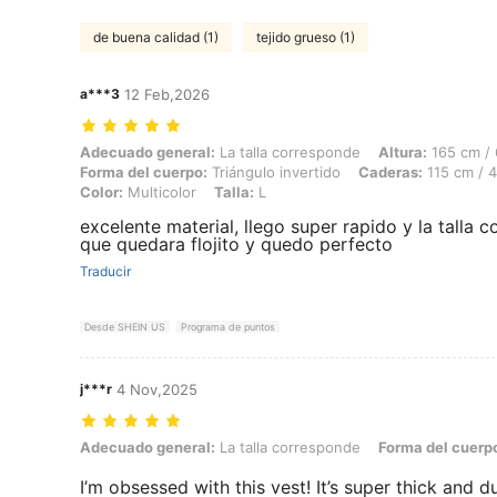
de buena calidad (1)
tejido grueso (1)
a***3
12 Feb,2026
Adecuado general: La talla corresponde, Altura: 165 cm / 65 in, Peso: 
Adecuado general:
La talla corresponde
Altura:
165 cm / 
Forma del cuerpo:
Triángulo invertido
Caderas:
115 cm / 4
Color:
Multicolor
Talla:
L
excelente material, llego super rapido y la talla 
que quedara flojito y quedo perfecto
Traducir
Desde SHEIN US
Programa de puntos
j***r
4 Nov,2025
Adecuado general: La talla corresponde, Forma del cuerpo: Triángulo,
Adecuado general:
La talla corresponde
Forma del cuerp
I’m obsessed with this vest! It’s super thick and d