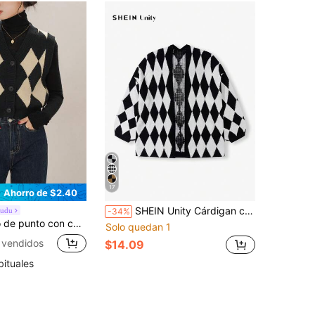
17
Ahorro de $2.40
SHEIN Unity Cárdigan casual holgado de mangas largas con patrón de rombos para mujer, otoño/invierno
Dudu
-34%
mpado de rombos, estilo retro para mujer, para otoño y primavera, de color negro
Solo quedan 1
 vendidos
$14.09
bituales