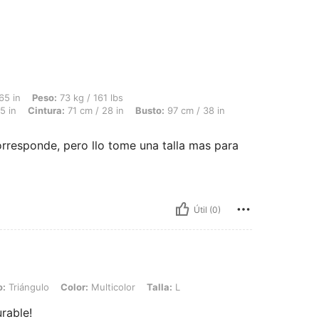
73 kg / 161 lbs, Forma del cuerpo: Triángulo invertido, Caderas: 115 cm / 45 in, Cin
65 in
Peso:
73 kg / 161 lbs
5 in
Cintura:
71 cm / 28 in
Busto:
97 cm / 38 in
corresponde, pero llo tome una talla mas para
Útil (0)
 Color: Multicolor, Talla: L
o:
Triángulo
Color:
Multicolor
Talla:
L
urable!