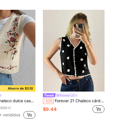
Ahorro de $3.10
Forever 21
ulce casual bordado, estilo versátil
Forever 21 Chaleco cárdigan de mujer con recortes en bloque de color y decorado con flores 3D en el frente con botones
-52%
1000+)
$9.44
+ vendidos