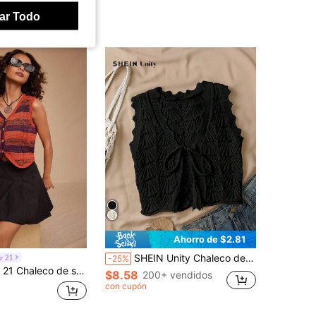
ar Todo
Ahorro de $2.81
SHEIN Unity Chaleco de punto sin mangas con cordones y diseño calado de unicolor dulce para mujer, para otoño/invierno
r 21
-25%
 a rayas para mujer, primavera y verano, estilo rapper, top de otoño, cárdigan de otoño, suéter de Halloween, suéter de Navidad
$8.58
200+ vendidos
con cupón