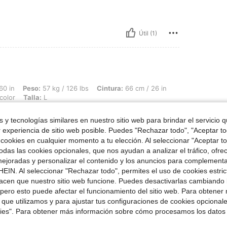
Útil (1)
57 kg / 126 lbs, Cintura: 66 cm / 26 in, Caderas: 98 cm / 39 in, Busto: 91 cm / 36 in
60 in
Peso:
57 kg / 126 lbs
Cintura:
66 cm / 26 in
color
Talla:
L
ed up for an oversized look and it looks really
 y tecnologías similares en nuestro sitio web para brindar el servicio qu
r experiencia de sitio web posible. Puedes "Rechazar todo", "Aceptar t
 cookies en cualquier momento a tu elección. Al seleccionar "Aceptar to
das las cookies opcionales, que nos ayudan a analizar el tráfico, ofre
ejoradas y personalizar el contenido y los anuncios para complementa
Útil (0)
EIN. Al seleccionar "Rechazar todo", permites el uso de cookies estri
acen que nuestro sitio web funcione. Puedes desactivarlas cambiando 
pero esto puede afectar el funcionamiento del sitio web. Para obtener
 que utilizamos y para ajustar tus configuraciones de cookies opcional
kies". Para obtener más información sobre cómo procesamos los datos