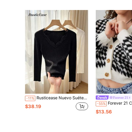
Rusticease Nuevo Suéter Pullover de Seda de Hielo Fino con Cuello Redondo, Estampado Teñido Artístico Vintage Fresco, Elegante para Mujer, Primavera/Verano
Forever 21
-11%
Forever 21 Cárdigan Abierto De
-55%
$38.19
$13.56