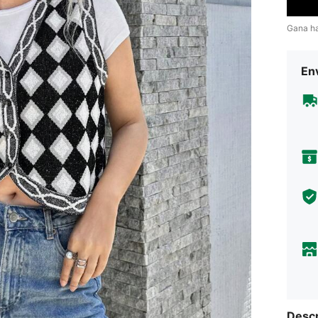
Gana h
Env
Descr