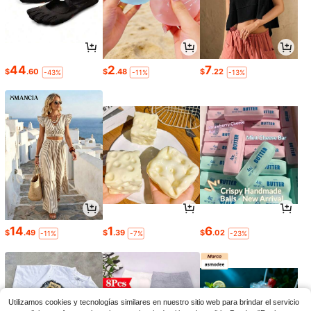
44
2
7
$
.60
$
.48
$
.22
-43%
-11%
-13%
14
1
6
$
.49
$
.39
$
.02
-11%
-7%
-23%
Utilizamos cookies y tecnologías similares en nuestro sitio web para brindar el servicio