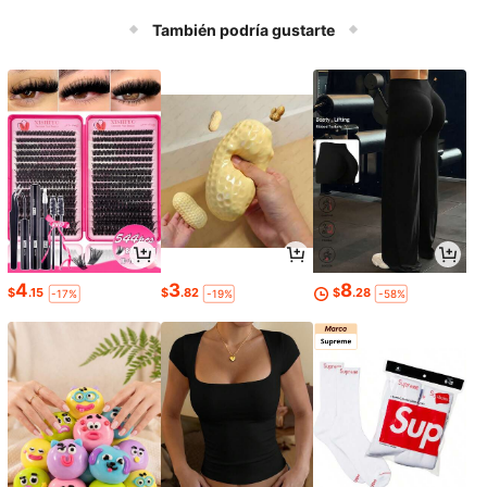
También podría gustarte
4
3
8
$
.15
$
.82
$
.28
-17%
-19%
-58%