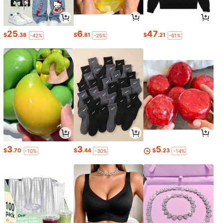
25
6
47
$
.38
$
.81
$
.21
-42%
-25%
-61%
3
3
5
$
.70
$
.44
$
.23
-10%
-30%
-14%