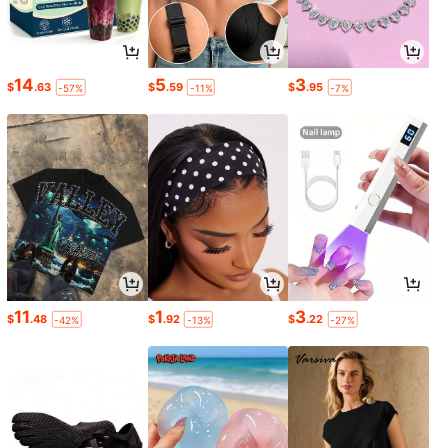
14
5
3
$
.63
$
.59
$
.95
-57%
-11%
-7%
11
1
3
$
.48
$
.92
$
.22
-42%
-13%
-27%