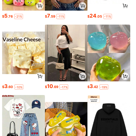
5
7
24
$
.76
$
.59
$
.05
-21%
-11%
-11%
3
10
3
$
.60
$
.69
$
.42
-10%
-17%
-19%