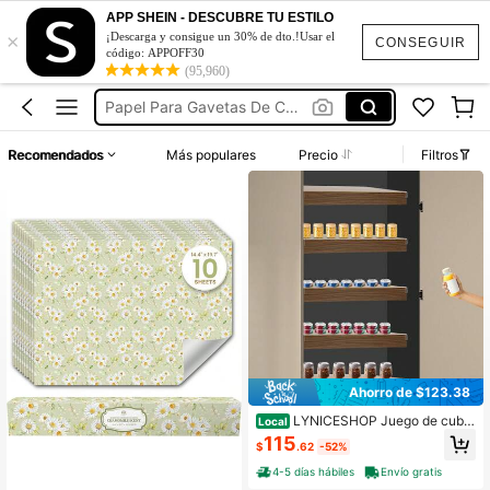
Vestidos Elegantes De Mujer
APP SHEIN - DESCUBRE TU ESTILO
×
¡Descarga y consigue un 30% de dto.!Usar el
Decoración Para Mesa De Manicura
CONSEGUIR
código: APPOFF30
Forro De Papel
(95,960)
Papel Para Gavetas De Cocina
Soporte Para Dril De Uñas
Recomendados
Más populares
Precio
Filtros
Vestidos Elegantes De Mujer
Decoración Para Mesa De Manicura
Ahorro de $123.38
LYNICESHOP Juego de cubie
Local
rtas para estantería de alambre de
115
$
.62
-52%
33x16 pulgadas, 5 piezas de cubier
tas para estantería, revestimiento d
4-5 días hábiles
Envío gratis
e estantería de grano de madera PV