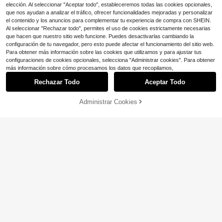
elección. Al seleccionar "Aceptar todo", estableceremos todas las cookies opcionales,
que nos ayudan a analizar el tráfico, ofrecer funcionalidades mejoradas y personalizar
el contenido y los anuncios para complementar tu experiencia de compra con SHEIN.
Al seleccionar "Rechazar todo", permites el uso de cookies estrictamente necesarias
que hacen que nuestro sitio web funcione. Puedes desactivarlas cambiando la
configuración de tu navegador, pero esto puede afectar el funcionamiento del sitio web.
Para obtener más información sobre las cookies que utilizamos y para ajustar tus
configuraciones de cookies opcionales, selecciona "Administrar cookies". Para obtener
más información sobre cómo procesamos los datos que recopilamos,
Rechazar Todo
Aceptar Todo
Administrar Cookies
COMPRA AHORA
AÑADIR A LA BOLSA
21
Franclia Chaqueta blazer casual y
Blazer regular de mujer con mangas
elegante, versátil para el trabajo y e
100+ vendidos
a rayas y patchwork, un solo botón,
100+ vendidos
l ocio
42
$
.89
-11%
blanco, para primavera y otoño
21
$
.59
-11%