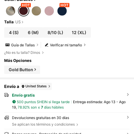
Talla
US
4
(S)
6
(M)
8/10
(L)
12
(XL)
Guía de Tallas
Verificar mi tamaño
¿No es tu talla? Dinos
Más Opciones
Gold Button
Envío a
United States
Envío gratis
500 puntos SHEIN si llega tarde
Entrega estimada:
Ago 13 - Ago
19,
78.92% son ≤
7
días hábiles
Devoluciones gratuitas en 30 días
Se aplican los términos y condiciones