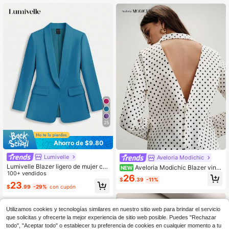
las mujeres. Invierno invierno para
Profesional de Negocios
mujeres Invierno Navidad Año Nuev
o Acción de Gracias para mujeres Fi
esta Playa Graduación Elegante
25
Ahorro de $9.80
Lumivelle
Aveloria Modichic
Lumivelle Blazer ligero de mujer co
Aveloria Modichic Blazer vinta
NEW
n cuello de chal de unicolor simple,
100+ vendidos
ge de estilo europeo francés para m
26
$
.39
-11%
adecuado para negocios, trabajo y
ujer con lunares, doble botonadura,
23
$
.99
-29%
con cupón
viajes
solapa decorativa, diseño elegante
y sexy con espalda descubierta, ma
nga larga
Utilizamos cookies y tecnologías similares en nuestro sitio web para brindar el servicio
que solicitas y ofrecerte la mejor experiencia de sitio web posible. Puedes "Rechazar
todo", "Aceptar todo" o establecer tu preferencia de cookies en cualquier momento a tu