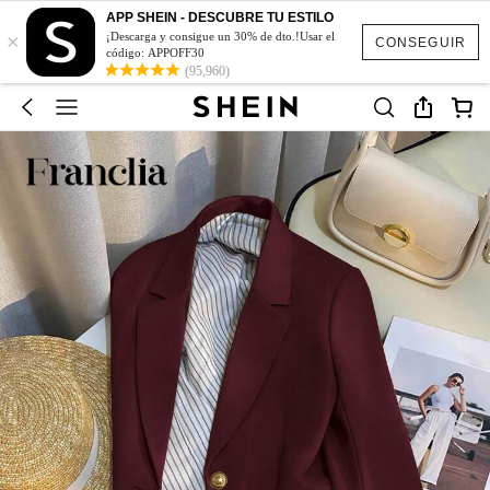
APP SHEIN - DESCUBRE TU ESTILO
×
¡Descarga y consigue un 30% de dto.!Usar el
CONSEGUIR
código: APPOFF30
(95,960)