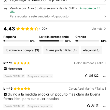
Pagos seguros · Protección de privacidad
Vendido por: Aura Studio y se envía desde: SHEIN
Almacén de EE.
UU.
Para reportar a este vendedor y/o producto
4.43
(100+)
Ver más
Pequeña
La talla corresponde
Grande
6%
81%
13%
lo volveré a comprar
(3)
Buena portabilidad
(4)
elegante
(8)
k***2
Color: Burdeos / Talla: L
Hermoso
Útil
(22)
Desde SHEIN US
Programa de puntos
b***9
Color: Azul Marino / Talla: S
divino
a
la
medida
el
color
un
poquito
mas
claro
da
buena
forma
ideal
para
cualquier
ocasion
Útil
(7)
Desde SHEIN US
Programa de puntos