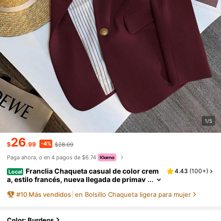
1/5
26
-4%
$
.99
$28.09
Paga ahora, o en 4 pagos de $6.74
Franclia Chaqueta casual de color crem
4.43
(
100+
)
Local
a, estilo francés, nueva llegada de primav
era/otoño, ropa de mujer, blazer delgado
#
10
Más vendidos
en Bolsillo Chaqueta ligera para mujer
de unicolor
Color: Burdeos