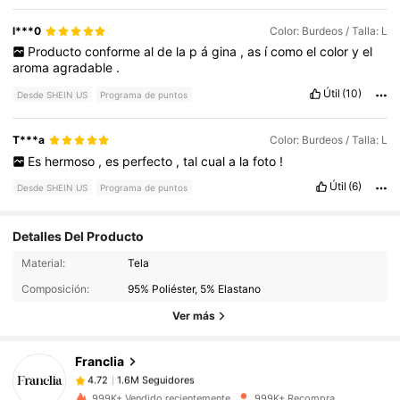
l***0
Color: Burdeos / Talla: L
Producto
conforme
al
de
la
p
á
gina
,
as
í
como
el
color
y
el
aroma
agradable
.
Útil
(10)
Desde SHEIN US
Programa de puntos
T***a
Color: Burdeos / Talla: L
Es
hermoso
,
es
perfecto
,
tal
cual
a
la
foto
!
Útil
(6)
Desde SHEIN US
Programa de puntos
Detalles Del Producto
1.6M Seguidores
4.72
Material:
Tela
Composición:
95% Poliéster, 5% Elastano
1.6M Seguidores
4.72
Ver más
Franclia
1.6M Seguidores
4.72
j***2
pagó
Hace 10 horas
999K+ Vendido recientemente
999K+ Recompra