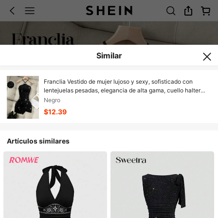
Similar
Franclia Vestido de mujer lujoso y sexy, sofisticado con
lentejuelas pesadas, elegancia de alta gama, cuello halter
con cordones, hebilla decorativa, dobladillo asimétrico y
Negro
pliegues; adecuado para primavera/verano, fiestas,
$12.39
vacaciones, Día de San Valentín y talla grande; también un
vestido sexy sin mangas.
Artículos similares