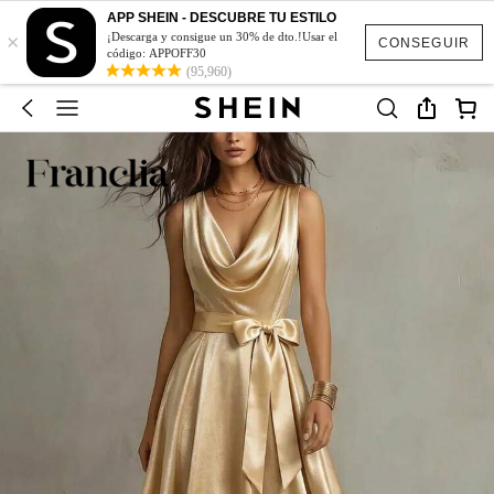
APP SHEIN - DESCUBRE TU ESTILO
×
¡Descarga y consigue un 30% de dto.!Usar el
CONSEGUIR
código: APPOFF30
(95,960)