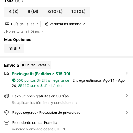
d media, adecuado para ir al trabajo, negocios, citas, fiestas y
Talla
US
otras ocasiones. Vestido dorado de lujo, elegante vestido de
mujer, vestido formal de mujer, vestido de alta calidad, hermo
4
(S)
6
(M)
8/10
(L)
12
(XL)
sos vestidos para mujer, vestido de novia y graduación
Guía de Tallas
Verificar mi tamaño
¿No es tu talla? Dinos
Más Opciones
midi
Envío a
United States
Envío gratis(Pedidos ≥ $15.00)
500 puntos SHEIN si llega tarde
Entrega estimada:
Ago 14 - Ago
20,
85.11% son ≤
8
días hábiles
Devoluciones gratuitas en 30 días
Se aplican los términos y condiciones
Pagos seguros · Protección de privacidad
Procedente de
Franclia
Vendido y enviado desde SHEIN.