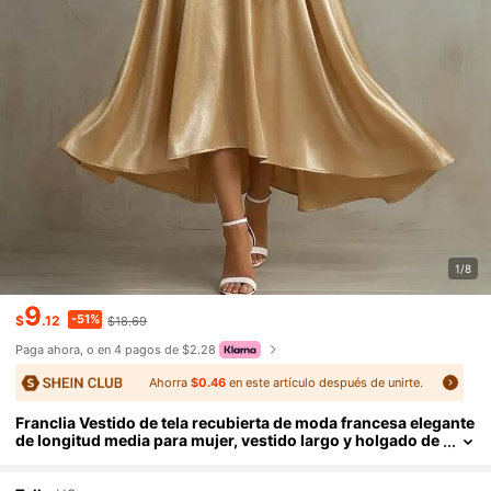
1/8
9
-51%
$
.12
$18.69
Paga ahora, o en 4 pagos de $2.28
Ahorra
$0.46
en este artículo después de unirte.
Franclia Vestido de tela recubierta de moda francesa elegante
de longitud media para mujer, vestido largo y holgado de
ajuste ceñido para mujer, vestido de primavera y verano
para mujer, color champán, vestido de cuello cowl de longitu