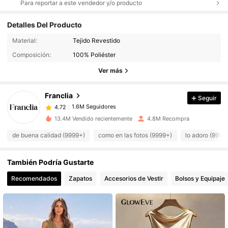
Para reportar a este vendedor y/o producto
Detalles Del Producto
1.6M Seguidores
4.72
Material:
Tejido Revestido
Composición:
100% Poliéster
Ver más
1.6M Seguidores
4.72
Franclia
Seguir
1.6M Seguidores
4.72
j***2
pagó
Hace 10 horas
13.4M Vendido recientemente
4.8M Recompra
1.6M Seguidores
4.72
de buena calidad (9999+)
como en las fotos (9999+)
lo adoro (9999
También Podría Gustarte
1.6M Seguidores
4.72
Recomendados
Zapatos
Accesorios de Vestir
Bolsos y Equipaje
1.6M Seguidores
4.72