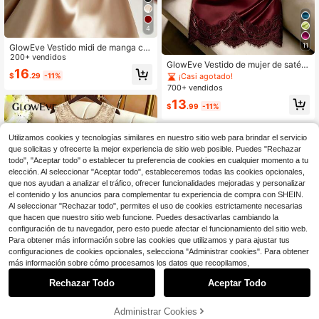
4
11
GlowEve Vestido midi de manga cor
ta con cuello cruzado elegante par
200+ vendidos
GlowEve Vestido de mujer de satén
a uso diario, verano
16
nuevo de moda con cuello alto, sin
¡Casi agotado!
$
.29
-11%
mangas, cintura plisada, forma ajust
700+ vendidos
ada, decoración de encaje asimétri
13
co y sexy. Vestido de satén para mu
$
.99
-11%
jer, vestido de verano para mujer, ve
stido elegante de fiesta para mujer,
vestido de fiesta para mujer, ropa d
Utilizamos cookies y tecnologías similares en nuestro sitio web para brindar el servicio
e resort para mujer, vestido de saté
que solicitas y ofrecerte la mejor experiencia de sitio web posible. Puedes "Rechazar
n para mujer, vestido marrón para m
todo", "Aceptar todo" o establecer tu preferencia de cookies en cualquier momento a tu
ujer, vestido sexy para mujer, vestid
elección. Al seleccionar "Aceptar todo", estableceremos todas las cookies opcionales,
o sin mangas para mujer, vestido de
que nos ayudan a analizar el tráfico, ofrecer funcionalidades mejoradas y personalizar
festival de música para mujer, atuen
do de temporada de graduación, ro
el contenido y los anuncios para complementar tu experiencia de compra con SHEIN.
pa casual y elegante para ir a trabaj
Al seleccionar "Rechazar todo", permites el uso de cookies estrictamente necesarias
ar, atuendo de oficina empresarial, r
que hacen que nuestro sitio web funcione. Puedes desactivarlas cambiando la
opa casual multifuncional y de mod
configuración de tu navegador, pero esto puede afectar el funcionamiento del sitio web.
a, ropa de trabajo urbana para maes
Para obtener más información sobre las cookies que utilizamos y para ajustar tus
tros
configuraciones de cookies opcionales, selecciona "Administrar cookies". Para obtener
más información sobre cómo procesamos los datos que recopilamos,
Rechazar Todo
Aceptar Todo
16
GlowEve Vestido casual de verano
Administrar Cookies
¡51% DE DESCUENTO!
AÑADIR A LA BOLSA
para mujer, sin mangas, tejido con d
100+ vendidos
7