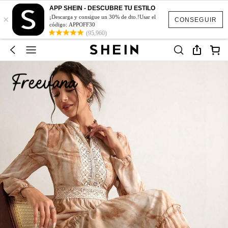
APP SHEIN - DESCUBRE TU ESTILO
×
¡Descarga y consigue un 30% de dto.!Usar el
CONSEGUIR
código: APPOFF30
(95,960)