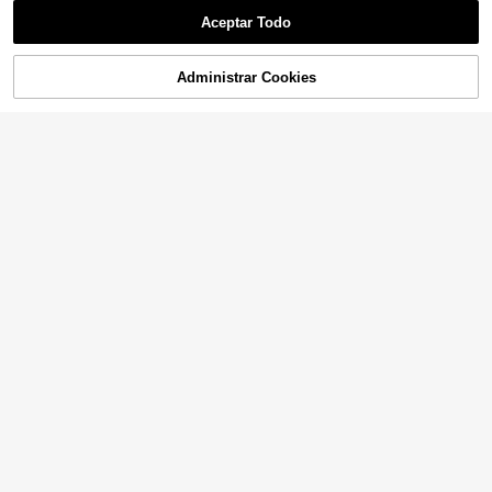
Aceptar Todo
Administrar Cookies
¡42% DE DESCUENTO!
AÑADIR A LA BOLSA