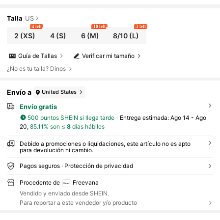
a, vestido con cuello en V y encaje en la cintur
a, vestido fluido de gasa con estampado botánico
en color camello, vestido largo elegante para cita
Talla
US
s y vacaciones para mujeres
4 left
10 left
3 left
2
(XS)
4
(S)
6
(M)
8/10
(L)
Guía de Tallas
Verificar mi tamaño
¿No es tu talla? Dinos
Envío a
United States
Envío gratis
500 puntos SHEIN si llega tarde
Entrega estimada:
Ago 14 - Ago
20,
85.11% son ≤
8
días hábiles
Debido a promociones o liquidaciones, este artículo no es apto
para devolución ni cambio.
Pagos seguros · Protección de privacidad
Procedente de
Freevana
Vendido y enviado desde SHEIN.
Para reportar a este vendedor y/o producto