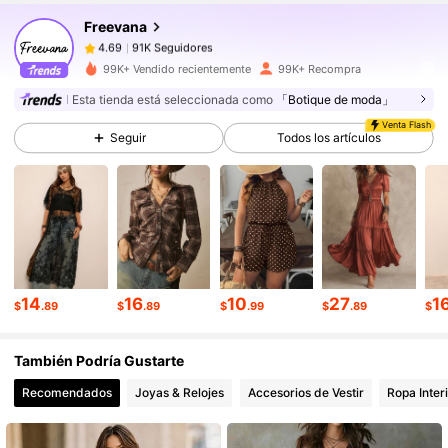
Freevana
91K Seguidores
4.69
w***5
pagó
Hace 19 horas
99K+ Vendido recientemente
99K+ Recompra
91K Seguidores
4.69
Esta tienda está seleccionada como
「Botique de moda」
Venta Flash
Seguir
Todos los artículos
91K Seguidores
4.69
91K Seguidores
4.69
91K Seguidores
4.69
14
16
10
27
1
$
.89
$
.89
$
.99
$
.89
$
También Podría Gustarte
91K Seguidores
4.69
Recomendados
Joyas & Relojes
Accesorios de Vestir
Ropa Inter
91K Seguidores
4.69