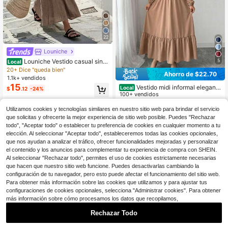
22
Louniche
Louniche Vestido casual sin
5
Local
mangas verde oliva para mujer con
20+ Dice "queda bien"
Ahorro de $22.70
diseño de cintura cruzada, estilo mi
1.1k+ vendidos
nimalista que muestra elegancia, ad
15
Vestido midi informal elegante
Local
$
.12
-24%
ecuado para uso diario, té de la tard
de color liso con cuello redondo y ci
100+ vendidos
e, reuniones casuales y desplazami
ntura fruncida para mujer, manga lar
11
entos de negocios ligeros
$
.08
-67%
ga, bajo con volantes, para primave
Utilizamos cookies y tecnologías similares en nuestro sitio web para brindar el servicio
ra y otoño
que solicitas y ofrecerte la mejor experiencia de sitio web posible. Puedes "Rechazar
4-5 días hábiles
todo", "Aceptar todo" o establecer tu preferencia de cookies en cualquier momento a tu
elección. Al seleccionar "Aceptar todo", estableceremos todas las cookies opcionales,
que nos ayudan a analizar el tráfico, ofrecer funcionalidades mejoradas y personalizar
el contenido y los anuncios para complementar tu experiencia de compra con SHEIN.
Al seleccionar "Rechazar todo", permites el uso de cookies estrictamente necesarias
que hacen que nuestro sitio web funcione. Puedes desactivarlas cambiando la
configuración de tu navegador, pero esto puede afectar el funcionamiento del sitio web.
Para obtener más información sobre las cookies que utilizamos y para ajustar tus
configuraciones de cookies opcionales, selecciona "Administrar cookies". Para obtener
más información sobre cómo procesamos los datos que recopilamos,
Rechazar Todo