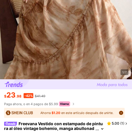
1/7
23
-42%
$
.98
$41.49
Paga ahora, o en 4 pagos de $5.99
Ahorra
$1.20
en este artículo después de unirte.
Freevana Vestido con estampado de pintu
5.00
(
1
)
ra al óleo vintage bohemio, manga abullonad