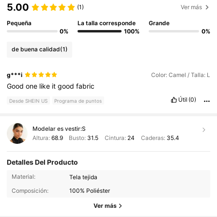
5.00
(1)
Ver más
Pequeña
La talla corresponde
Grande
0%
100%
0%
de buena calidad
(1)
g***i
Color: Camel / Talla: L
Good
one
like
it
good
fabric
Útil
(0)
Desde SHEIN US
Programa de puntos
Modelar es vestir:
S
Altura:
68.9
Busto:
31.5
Cintura:
24
Caderas:
35.4
Detalles Del Producto
91K Seguidores
4.69
Material:
Tela tejida
Composición:
100% Poliéster
91K Seguidores
4.69
Ver más