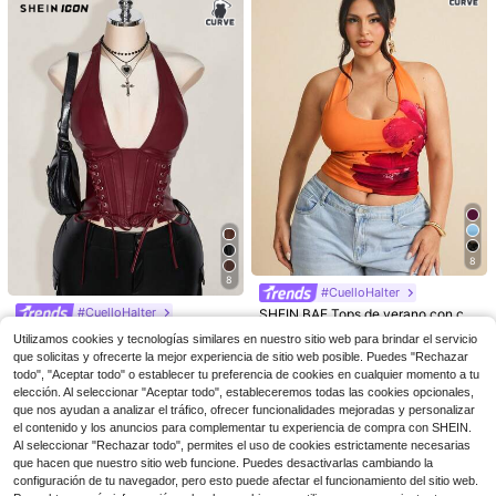
gro de manga corta talla grande, to
ficina, estilo campestre
p para mujer, top casual talla grand
e, blusa babydoll negra, blusa casu
al para mujer, tops negros, para Bod
y con forma de manzana y redonde
ado
4
8
Ahorro de $1.60
Ahorro de $2.82
8
Blusa de volantes de unicolor para
#CuelloHalter
SHEIN VCAY Blusa negra de escote
mujer de talla grande, camisa blanc
en V minimalista y casual para muje
400+ vendidos
¡Casi agotado!
#CuelloHalter
SHEIN BAE Tops de verano con cu
a para uso diario
res de talla grande, adecuada para
400+ vendidos
ello de halter y estampado floral pa
6
#2 Más vendidos
en Regreso Tops de talla grande
SHEIN ICON Blusa informal de PU c
$
.87
-29%
el verano y las vacaciones
Utilizamos cookies y tecnologías similares en nuestro sitio web para brindar el servicio
ra mujer de talla grande, ideales par
on cuello halter, decoración de ojet
2.2k+ vendidos
12
#3 Más vendidos
en Cabestro Tops de talla grande
que solicitas y ofrecerte la mejor experiencia de sitio web posible. Puedes "Rechazar
$
.59
-11%
con cupón
a festivales de música o vacacione
es y lazo en color liso para mujer d
1.8k+ vendidos
8
(1000+)
s en la playa. Top negro, top con es
todo", "Aceptar todo" o establecer tu preferencia de cookies en cualquier momento a tu
$
.89
-12%
e talla grande en tono burdeos con
tampado floral naranja, tops de ver
elección. Al seleccionar "Aceptar todo", estableceremos todas las cookies opcionales,
14
cuello en V y hombros descubierto
$
.89
-11%
ano, para el Día de San Valentín
s, estilo Y2K
que nos ayudan a analizar el tráfico, ofrecer funcionalidades mejoradas y personalizar
el contenido y los anuncios para complementar tu experiencia de compra con SHEIN.
Al seleccionar "Rechazar todo", permites el uso de cookies estrictamente necesarias
que hacen que nuestro sitio web funcione. Puedes desactivarlas cambiando la
configuración de tu navegador, pero esto puede afectar el funcionamiento del sitio web.