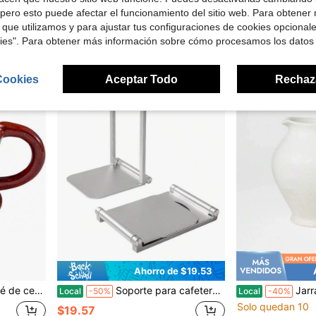
pero esto puede afectar el funcionamiento del sitio web. Para obtener
$21.60
$73.92
 que utilizamos y para ajustar tus configuraciones de cookies opcional
Envío gratis
kies". Para obtener más información sobre cómo procesamos los datos
Cookies
Aceptar Todo
Rechaz
Ahorro de $19.53
ojo hecho en Japón
Soporte para cafetera de goteo, soporte plegable portátil para espresso, soporte para café de oficina con base, adecuado para oficina, hogar, camping
Jarra de gres para bebidas de
Local
-50%
Local
-40%
Solo quedan 10
$19.57