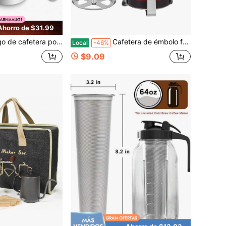
Ahorro de $31.99
teo, taza de viaje de acero inoxidable aislada con filtro, taza de café para camping al aire libre, cafetera todo en uno
Cafetera de émbolo francés Maveite, jarra de vidrio resistente al calor con sistema de filtración de 3 niveles, acero inoxidable, prepara café y té, 12 onzas
Local
-46%
$9.09