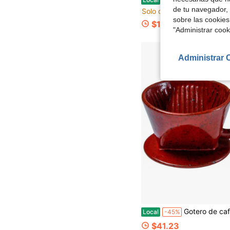
de tu navegador, 
Solo quedan 9
sobre las cookies
$18.00
"Administrar coo
Administrar 
Gotero de café de cerámica en r
Local
-45%
$41.23