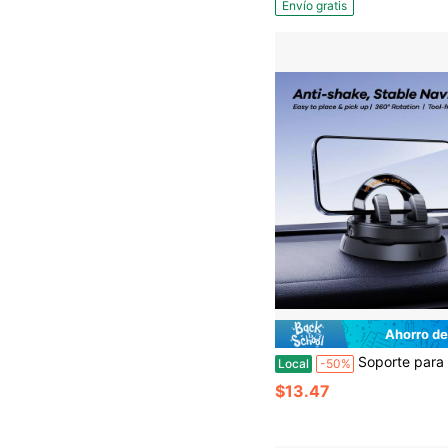
Envío gratis
Ahorro de
Soporte para teléfono de coche, rotación 360° & ajuste de inclinación, vista vertical/horizontal, agarre estable si
Local
-50%
$13.47