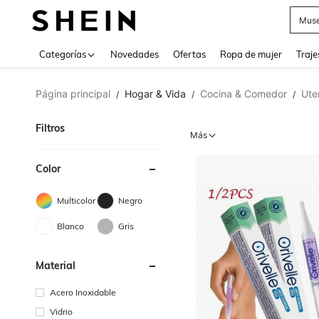
Muse
Categorías
Novedades
Ofertas
Ropa de mujer
Traje
Página principal
Hogar & Vida
Cocina & Comedor
Ute
/
/
/
Filtros
Más
Color
Multicolor
Negro
Blanco
Gris
Material
Acero Inoxidable
Vidrio