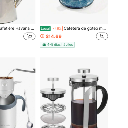
fetera de Acero Inoxidable de Doble Pared, Tres Tazas, En Caja de Regalo, Plateado
Cafetera de goteo manual Obantrsz y colador de café de cerámica, juego de preparación manual de estilo porcelana - Cono de goteo artesanal para 1-4 tazas para el hogar, la oficina, los viajes, el camping, regalo para baristas
Local
-46%
$14.69
4-5 días hábiles