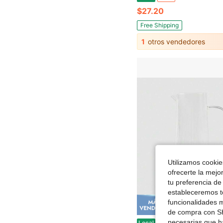
$27.20
Free Shipping
1
otros vendedores
Utilizamos cookies
ofrecerte la mejo
tu preferencia de
estableceremos to
funcionalidades m
Ahorro de
de compra con SH
Jarra de vidrio estriado transparente - Threshold™ : 40.5oz Apta para lavavajillas - Se
necesarias que h
Local
-40%