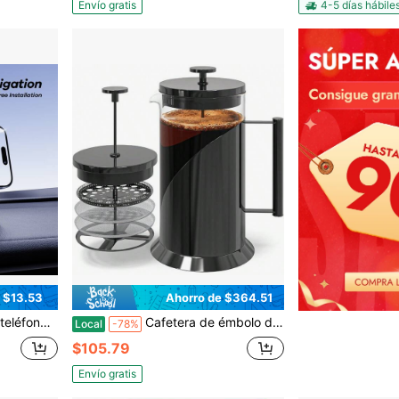
Envío gratis
4-5 días hábile
 $13.53
Ahorro de $364.51
n vibraciones, accesorio de coche compatible universalmente
Cafetera de émbolo de acero inoxidable - Prensa francesa de 34 onzas con filtración de 4 niveles, vaso resistente, excelente para el té
Local
-78%
$105.79
Envío gratis