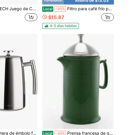
Ahorro de $13.03
oteo con Soporte para Filtro, Filtros de Papel para Café, Molinillo de Café, Regalo para Amantes del Café
Filtro para café frío para frascos Mason de boca ancha de 32 onzas, malla fina, colador de acero inoxidable 304 con anillo de sellado, filtro reutilizable para café frío, té helado y talla grande
Local
-45%
$15.87
4-5 días hábiles
ncés Secura, 34 onzas, prensa de café de acero inoxidable 304 aislada con filtro
Prensa francesa de gres Chantal con émbolo y tapa de acero inoxidable, capacidad de 28 onzas, verde
Local
-46%