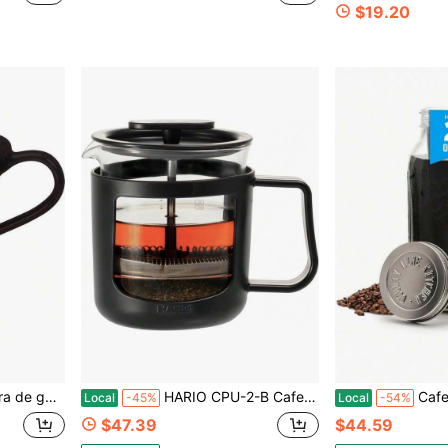
$19.20
o ideal para el Día de la Madre.
HARIO CPU-2-B CafePress U Vidrio Resistente al Calor, Capacidad Práctica, 10.1 Fl Oz (300 Ml), Negro
Cafetera de frío de vidrio con tapa - Boca
Local
-45%
Local
-54%
$47.39
$44.59