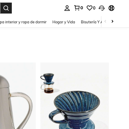
0
0
pa interior y ropa de dormir
Hogar y Vida
Bisutería Y Accesorios
Be