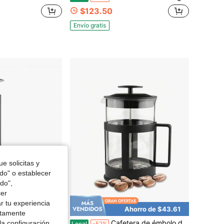
$123.50
Envío gratis
e solicitas y
odo" o establecer
do",
cer
r tu experiencia
Ahorro de $43.61
ctamente
ande Todo en Uno, Cafetera Manual Estilo Pour-Over & Espresso, Infusión de 2 Minutos para Menos Amargor, talla grande Sabor, Cafetera Portátil, Viajes & Camping
Cafetera de émbolo de vidrio - Cafetera de émbolo de vidrio borosilicato negro con filtro para preparar café y té
la configuración
Local
-52%