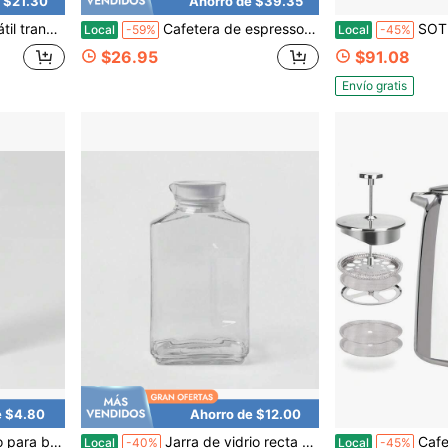
 $21.30
Ahorro de $39.35
resso, cafetera de viaje para camping y oficina
Cafetera de espresso manual portátil, máquina de café 2 en 1 para cápsulas y café molido, cafetera de espresso mini de presión manual para viajes, camping, hogar y oficina
SOTECH Juego de Cafetera de G
Local
-59%
Local
-45%
$26.95
$91.08
Envío gratis
e $4.80
Ahorro de $12.00
 Fl Oz - Threshold ™
Jarra de vidrio recta de 64oz con tapa - Threshold™ : Apta para lavavajillas - Jarra para bebidas y agua, contenedor de jugo
Cafetera de émbolo fra
Local
-40%
Local
-45%