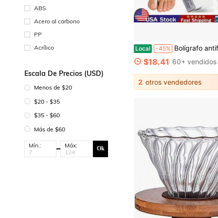
ABS
Acero al carbono
PP
Acrílico
Bolígrafo antifúngico - Tratamiento de fuerza extra para repar
Local
-45%
$18.41
60+ vendidos
Escala De Precios (USD)
2
otros vendedores
Menos de $20
$20 - $35
$35 - $60
Más de $60
Mín.:
Máx:
Ok