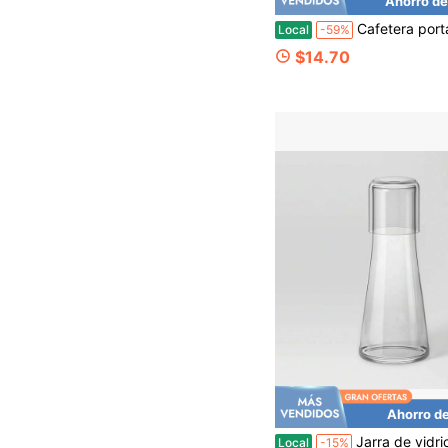
Ahorro de
Cafetera portátil transparente para goteo y café en frío | Botella de prensa manual para esp
Local
-59%
$14.70
Ahorro d
Jarra de vidrio para bebidas de 30
Local
-15%