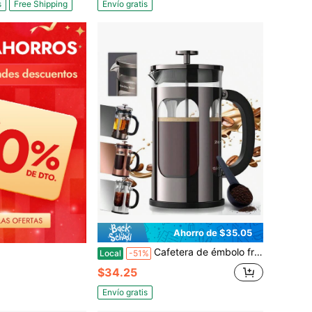
s
Free Shipping
Envío gratis
Ahorro de $35.05
Cafetera de émbolo francés de 1 litro (34 onzas), elaborada en vidrio borosilicato y acero inoxidable, gran cafetera portátil para preparar café frío, tetera de cocina, accesorios para viajes y camping, color gris oscuro
Local
-51%
$34.25
Envío gratis