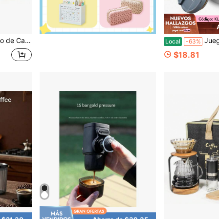
udo para Cafetera de Goteo de 1-4 Tazas para el Hogar, la Oficina
Juego de cafetera portátil de go
Local
-63%
$18.81