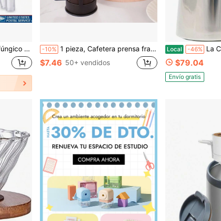
ar el hongo de las uñas de los pies
1 pieza, Cafetera prensa francesa de vidrio moderna, Filtro reutilizable multiuso, Prensa de café de vidrio resistente al calor para espresso, té, artículos del hogar, de regreso a la escuela
La Cafetière Havana Ca
-10%
Local
-46%
$7.46
$79.04
50+ vendidos
Envío gratis