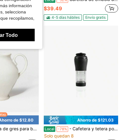
 más información
$39.49
es, selecciona
4-5 días hábiles
Envío gratis
 que recopilamos,
ar Todo
Ahorro de $12.80
Ahorro de $121.03
 3555ml color crema - Threshold ™ Diseñada con Studio McGee: Jarra blanca roto para bebidas calientes/frías
- Cafetera y tetera portátil - Infusor térmico de café y té, prensa francesa, cafetera de una sola taza, - Accesorios y utensilios de cocina para el hogar - 12 onzas líquidas, negro
Local
-78%
Solo quedan 8