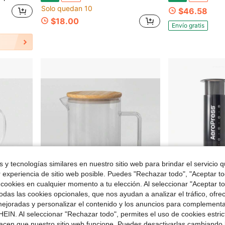
Solo quedan 10
$46.58
$18.00
Envío gratis
 y tecnologías similares en nuestro sitio web para brindar el servicio qu
r experiencia de sitio web posible. Puedes "Rechazar todo", "Aceptar t
 cookies en cualquier momento a tu elección. Al seleccionar "Aceptar to
das las cookies opcionales, que nos ayudan a analizar el tráfico, ofre
ejoradas y personalizar el contenido y los anuncios para complementa
 $12.00
Ahorro de $14.40
EIN. Al seleccionar "Rechazar todo", permites el uso de cookies estri
rvidor de bebidas para bebidas calientes/frías
Jarra de vidrio para bebidas con tapa de madera - Threshold™
Prensa de Café Original XL, Prensa Francesa Gr
acen que nuestro sitio web funcione. Puedes desactivarlas cambiando 
Local
-40%
Local
-46%