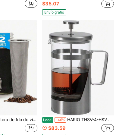
$35.07
Envío gratis
 ancha, 2 cuartos (64 onzas) - Resistente, a prueba de fugas - Jarra para té helado y sol, café frío, almacenamiento de leche materna, agua - Plateado
HARIO THSV-4-HSV Cafetera de Prensa Francesa Plateada, Vidrio Resistente al Calor, Acero Inoxidable, Capacidad Práctica, 20.3 Fl Oz (600 Ml)
Local
-46%
$83.59