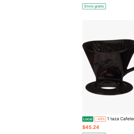
Envío gratis
1 taza Cafetera de goteo de porcelana, negro brillante, regal
Local
-48%
$45.24