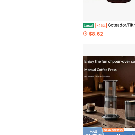
Goteador/Filtro de Café de Vidrio Gute - Goteador de Café de Vidrio Cónico con Soporte de Bambú, Accesorios de Emb
Local
-45%
$8.62